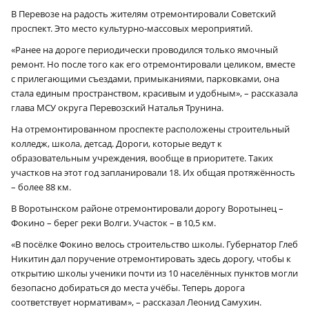
В Перевозе на радость жителям отремонтировали Советский
проспект. Это место культурно-массовых мероприятий.
«Ранее на дороге периодически проводился только ямочный
ремонт. Но после того как его отремонтировали целиком, вместе
с прилегающими съездами, примыканиями, парковками, она
стала единым пространством, красивым и удобным», – рассказала
глава МСУ округа Перевозский Наталья Трунина.
На отремонтированном проспекте расположены строительный
колледж, школа, детсад. Дороги, которые ведут к
образовательным учреждения, вообще в приоритете. Таких
участков на этот год запланировали 18. Их общая протяжённость
– более 88 км.
В Воротынском районе отремонтировали дорогу Воротынец –
Фокино – берег реки Волги. Участок – в 10,5 км.
«В посёлке Фокино велось строительство школы. Губернатор Глеб
Никитин дал поручение отремонтировать здесь дорогу, чтобы к
открытию школы ученики почти из 10 населённых пунктов могли
безопасно добираться до места учёбы. Теперь дорога
соответствует нормативам», – рассказал Леонид Самухин.