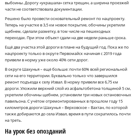
выбоины. Дорогу «украшала» сетка трещин, а ширина проезжей
части не соответствовала документации.
Решено было провести основательный ремонт по нацпроекту.
Теперь на участке в 3,5 км новое покрытие, обочины укрепили
щебнем, сделали разметку, в том числе на пешеходных
переходах. При этом объект сдали на две недели раньше срока.
Ещё два участка этой дороги в плане на будущий год. Пока же по
нацпроекту только в округе Первомайск начиная с 2019 года
привели в норму уже около 40% сети дорог.
В округе Шахунья – ещё больше: почти 60% всей региональной
сети на его территории. Буквально только что завершился
ремонт подъезда к селу Извал. В норму привели все 6,75 км
дороги. Уложили верхний слой из асфальтобетона толщиной 5 см,
укрепили обочины щебнем, установили три новых остановочных
павильона. С учётом отремонтированных в прошлом году 15
километров дороги Шахунья – Верховское – Вахтан, по которой
также добираются до села Извал, время в пути сократилось почти
на треть.
На урок без опозданий