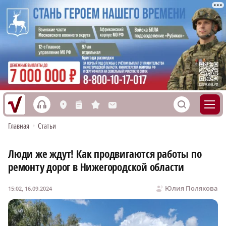
h
S
L
n
s
M
Главная
•
Статьи
Люди же ждут! Как продвигаются работы по
ремонту дорог в Нижегородской области
Юлия Полякова
15:02, 16.09.2024