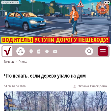
СОЦРЕКЛАМА
h
S
L
n
s
M
Главная
•
Статьи
Что делать, если дерево упало на дом
Оксана Снегирева
14:00, 02.06.2026