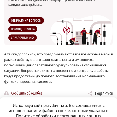
коммунальщиков работать.
ОТВЕЧАЕМ НА ВОПРОСЫ
ПОМОЩЬ ЮРИСТА
СПРАВОЧНИК ЖКХ
А также дополнили, что предпринимаются все возможные меры в
рамках действующего законодательства и имеющихся
полномочий для оперативного урегулирования сложившейся
ситуации. Вопрос находится на постоянном контроле, а работы
будут продолжены до полного восстановления нормального
функционирования системы.
19 жилых домов и
В Совфеде объяснили,
Сообщить об ошибке
Поделиться
социальных объектов
могут ли отключить воду
подключат к
и свет за неоплату ЖКУ
современным
Используя сайт pravda-nn.ru, Вы соглашаетесь с
теплосетям
использованием файлов cookie, которые указаны в
Политике обработки персональных данных