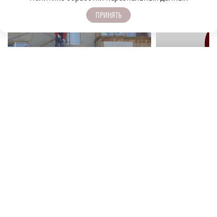
ЕЩЁ НОВОСТИ ПО ТЕМЕ
ПРИНЯТЬ
r
ЖКХ
ЖКХ
ДУК или ТСЖ? Какие плюсы и минусы у разных
Температура воды сн
форм управления
Нижегородского и С
КОММУНАЛЬНЫЙ ПОМОЩНИК
ЖКХ
ПОДПИСЫВАЙТЕСЬ НА НАШИ
КАНАЛЫ В MAX И TELEGRAM: