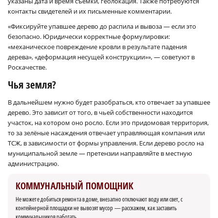
указаны дата и время съёмки, геолокация. Также потребуются
контакты свидетелей и их письменные комментарии.
«Фиксируйте упавшее дерево до распила и вывоза — если это
безопасно. Юридически корректные формулировки:
«механическое повреждение кровли в результате падения
дерева», «деформация несущей конструкции»», — советуют в
Роскачестве.
Чья земля?
В дальнейшем нужно будет разобраться, кто отвечает за упавшее
дерево. Это зависит от того, в чьей собственности находится
участок, на котором оно росло. Если это придомовая территория,
то за зелёные насаждения отвечает управляющая компания или
ТСЖ, в зависимости от формы управления. Если дерево росло на
муниципальной земле — претензии направляйте в местную
администрацию.
КОММУНАЛЬНЫЙ ПОМОЩНИК
Не можете добиться ремонта в доме, внезапно отключают воду или свет, с
контейнерной площадки не вывозят мусор — расскажем, как заставить
коммунальщиков работать.