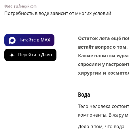
Фото: ru.freepik.com
Потребность в воде зависит от многих условий
Остаток лета ещё п
Читайте в
MAX
встаёт вопрос о том
Перейти в
Дзен
Какие напитки идеа
спросили у гастроэн
хирургии и косметол
Вода
Тело человека состои
компоненты. В жару м
Дело в том, что вода