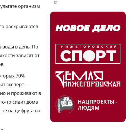
31
зультате организм
ого раскрываются
 воды в день. По
дкости зависят от
в.
которых 70%
т эксперт. –
 но и проживают в
НАЦПРОЕКТЫ -
кто-то сидит дома
ЛЮДЯМ
не на цифру, а на