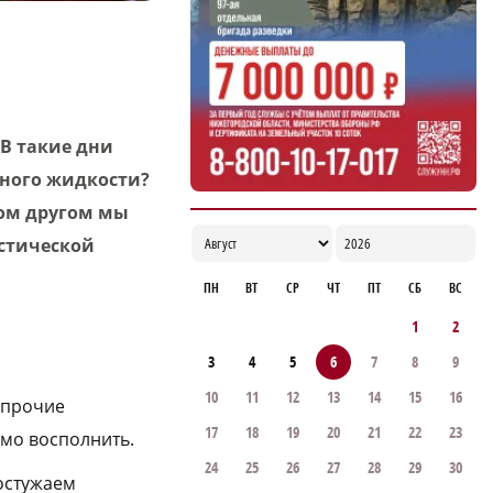
рабочую встречу в Киргизии
17:38
 В такие дни
 много жидкости?
гом другом мы
астической
ПН
ВТ
СР
ЧТ
ПТ
СБ
ВС
1
2
3
4
5
6
7
8
9
10
11
12
13
14
15
16
 прочие
17
18
19
20
21
22
23
имо восполнить.
24
25
26
27
28
29
30
 остужаем