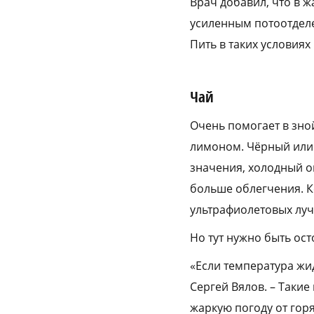
Врач добавил, что в ж
усиленным потоотдел
Пить в таких условия
Чай
Очень помогает в зно
лимоном. Чёрный или з
значения, холодный он
больше облегчения. К
ультрафиолетовых луч
Но тут нужно быть ос
«Если температура жид
Сергей Вялов. – Таки
жаркую погоду от горя