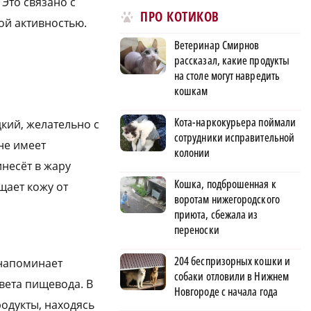
 Это связано с
ПРО КОТИКОВ
й активностью.
Ветеринар Смирнов
рассказал, какие продукты
на столе могут навредить
кошкам
Кота-наркокурьера поймали
кий, желательно с
сотрудники исправительной
 не имеет
колонии
инесёт в жару
Кошка, подброшенная к
щает кожу от
воротам нижегородского
приюта, сбежала из
переноски
204 беспризорных кошки и
 напоминает
собаки отловили в Нижнем
вета пищевода. В
Новгороде с начала года
родукты, находясь