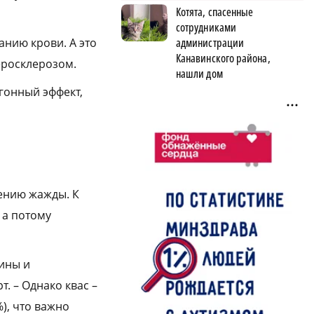
Котята, спасенные
сотрудниками
администрации
анию крови. А это
Канавинского района,
еросклерозом.
нашли дом
гонный эффект,
лению жажды. К
 а потому
мины и
. – Однако квас –
), что важно