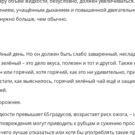
ару объём жидкости, безусловно, должен увеличиваться.
ением, учащённым дыханием и повышенной двигательно
х нужно больше, чем обычно.
йный день. Но он должен быть слабо заваренный, неслад
елёный – это дело вкуса, полезен и тот и другой. Также
 или горячий, хотя горячий, как это ни удивительно, пр
стати, как выяснилось, горячий зелёный чай ещё и защи
ей.
торожнее.
кости превышает 65 градусов, возрастает риск ожога, –
е повреждения могут приводить к рубцам и сужению прос
чего лучше отказаться или хотя бы употреблять такие п