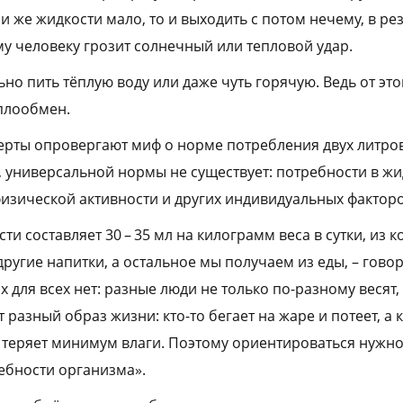
и же жидкости мало, то и выходить с потом нечему, в ре
му человеку грозит солнечный или тепловой удар.
ьно пить тёплую воду или даже чуть горячую. Ведь от эт
плообмен.
ерты опровергают миф о норме потребления двух литров
, универсальной нормы не существует: потребности в жи
 физической активности и других индивидуальных факторо
ти составляет 30 – 35 мл на килограмм веса в сутки, из 
другие напитки, а остальное мы получаем из еды, – говори
 для всех нет: разные люди не только по-разному весят,
 разный образ жизни: кто-то бегает на жаре и потеет, а 
теряет минимум влаги. Поэтому ориентироваться нужно 
ебности организма».