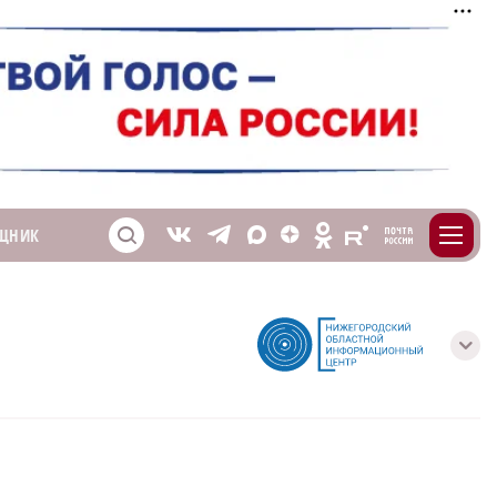
m
T
O
ЩНИК
Z
X
E
S
V
с