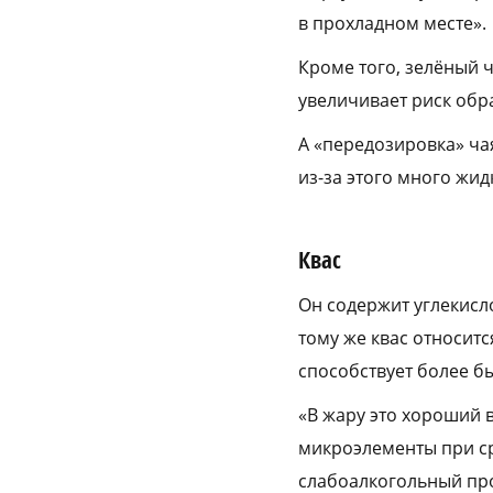
в прохладном месте».
Кроме того, зелёный 
увеличивает риск обр
А «передозировка» ча
из-за этого много жид
Квас
Он содержит углекисл
тому же квас относит
способствует более б
«В жару это хороший в
микроэлементы при сра
слабоалкогольный прод