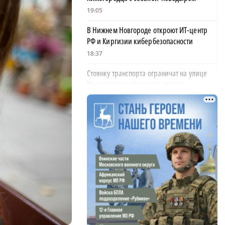
19:05
В Нижнем Новгороде откроют ИТ-центр
РФ и Киргизии кибербезопасности
18:37
Стоянку транспорта ограничат на улице
Красносельской с конца августа
18:37
Волонтеры обнаружили заброшенный
дом, в котором живет около 20 собак и
щенков
18:02
В Нижегородской области наградили
более 40 организаций к Дню строителя
17:57
Садыр Жапаров и Глеб Никитин провели