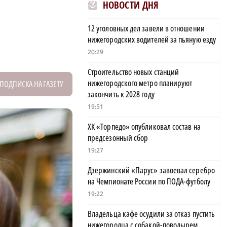
НОВОСТИ ДНЯ
12 уголовных дел завели в отношении
нижегородских водителей за пьяную езду
20:29
Строительство новых станций
нижегородского метро планируют
ПОДПИСКА НА ГАЗЕТУ
закончить к 2028 году
19:51
ХК «Торпедо» опубликовал состав на
предсезонный сбор
19:27
Дзержинский «Парус» завоевал серебро
на Чемпионате России по ПОДА-футболу
19:22
Владельца кафе осудили за отказ пустить
нижегородца с собакой-поводырем