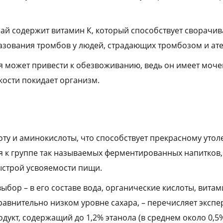
чай содержит витамин К, который способствует сворачив
азования тромбов у людей, страдающих тромбозом и ат
я может привести к обезвоживанию, ведь он имеет моче
кости покидает организм.
оту и аминокислоты, что способствует прекрасному уто
ся к группе так называемых ферментированных напитков,
ыстрой усвояемости пищи.
ыбор – в его составе вода, органические кислоты, вита
внительно низком уровне сахара, – перечисляет эксперт
укт, содержащий до 1,2% этанола (в среднем около 0,5%