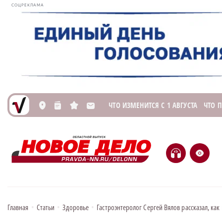
СОЦРЕКЛАМА
ЧТО ИЗМЕНИТСЯ С 1 АВГУСТА
ЧТО 
L
n
s
M
H
e
Главная
•
Статьи
•
Здоровье
•
Гастроэнтеролог Сергей Вялов рассказал, как