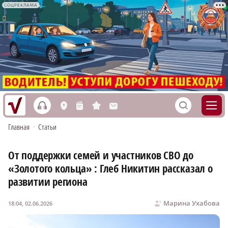
СОЦРЕКЛАМА
h
S
L
n
s
M
Главная
•
Статьи
От поддержки семей и участников СВО до
«Золотого кольца» : Глеб Никитин рассказал о
развитии региона
Марина Ухабова
18:04, 02.06.2026