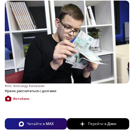
Фото: Александр Воложанин
Нужно рассчитаться с долгами
Фотобанк
Читайте в
MAX
Перейти в
Дзен