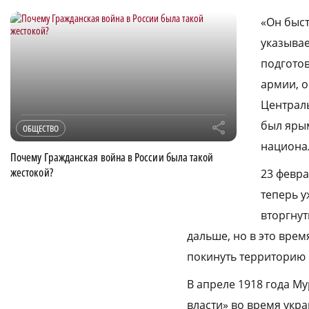
«Он быст
указывае
подгото
армии, о
Централь
был ярым
r
ОБЩЕСТВО
национал
Почему Гражданская война в России была такой
жестокой?
23 февра
теперь у
вторгнут
дальше, но в это вре
покинуть территорию
В апреле 1918 года М
власти» во время укра