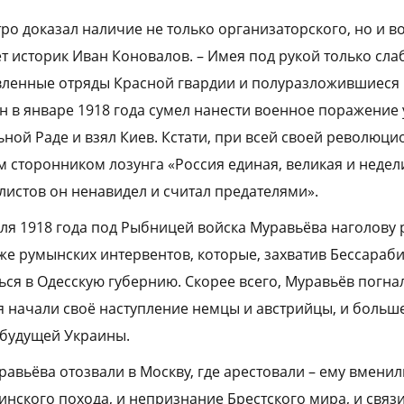
ро доказал наличие не только организаторского, но и во
т историк Иван Коновалов. – Имея под рукой только сла
вленные отряды Красной гвардии и полуразложившиеся 
н в январе 1918 года сумел нанести военное поражение
ной Раде и взял Киев. Кстати, при всей своей революц
 сторонником лозунга «Россия единая, великая и недел
истов он ненавидел и считал предателями».
ля 1918 года под Рыбницей войска Муравьёва наголову
же румынских интервентов, которые, захватив Бессараб
ься в Одесскую губернию. Скорее всего, Муравьёв погна
мя начали своё наступление немцы и австрийцы, и боль
 будущей Украины.
уравьёва отозвали в Москву, где арестовали – ему вмен
инского похода, и непризнание Брестского мира, и связи