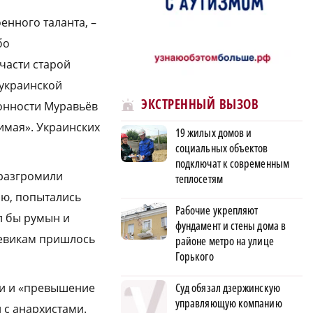
енного таланта, –
бо
части старой
 украинской
ЭКСТРЕННЫЙ ВЫЗОВ
ионности Муравьёв
имая». Украинских
19 жилых домов и
социальных объектов
подключат к современным
 разгромили
теплосетям
ию, попытались
Рабочие укрепляют
л бы румын и
фундамент и стены дома в
шевикам пришлось
районе метро на улице
Горького
Суд обязал дзержинскую
или и «превышение
управляющую компанию
 с анархистами.