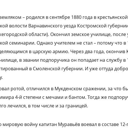
емляком – родился в сентябре 1880 года в крестьянской
кой волости Варнавинского уезда Костромской губернии
егородской области). Окончил земское училище, после 
ой семинарии. Однако учителем не стал – потому что в 
еляющимся в царскую армию. Через два года, окончив 
чилище, в звании подпоручика он попадает на службу в 
ртированный в Смоленской губернии. И уже оттуда добр
у.
вал ротой, отличился в Мукденском сражении, за что б
имира 4‑й степени с мечами и бантом. Тогда же подпор
го лечился, в том числе и за границей.
 мировую войну капитан Муравьёв воевал в составе 12-