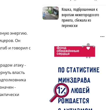
Кошка, подброшенная к
воротам нижегородского
приюта, сбежала из
переноски
еную энергию.
ицеров. Он
штаб и говорил с
радом атаку ­
рнуть власть
одполковника
значен ­
актически