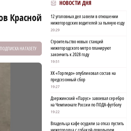
НОВОСТИ ДНЯ
ов Красной
12 уголовных дел завели в отношении
нижегородских водителей за пьяную езду
20:29
Строительство новых станций
нижегородского метро планируют
ПОДПИСКА НА ГАЗЕТУ
закончить к 2028 году
19:51
ХК «Торпедо» опубликовал состав на
предсезонный сбор
19:27
Дзержинский «Парус» завоевал серебро
на Чемпионате России по ПОДА-футболу
19:22
Владельца кафе осудили за отказ пустить
нижегородца с собакой-поводырем