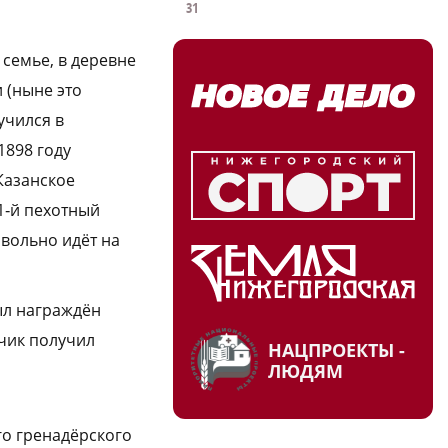
31
 семье, в деревне
 (ныне это
учился в
1898 году
Казанское
1‑й пехотный
овольно идёт на
ыл награждён
учик получил
НАЦПРОЕКТЫ -
ЛЮДЯМ
го гренадёрского