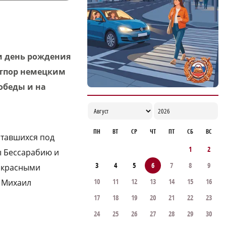
рабочую встречу в Киргизии
17:38
 и день рождения
 отпор немецким
обеды и на
ПН
ВТ
СР
ЧТ
ПТ
СБ
ВС
ытавшихся под
1
2
ы Бессарабию и
3
4
5
6
7
8
9
о красными
10
11
12
13
14
15
16
– Михаил
17
18
19
20
21
22
23
24
25
26
27
28
29
30