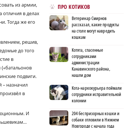
совать из армии,
ПРО КОТИКОВ
а отличия в делах
Ветеринар Смирнов
и. Тогда же его
рассказал, какие продукты
на столе могут навредить
кошкам
влением, решив,
Котята, спасенные
едомые до того
сотрудниками
стие в
администрации
 («батальонов
Канавинского района,
нашли дом
инские подвиги.
й – назначил
Кота-наркокурьера поймали
произвёл в
сотрудники исправительной
колонии
люционным. И
204 беспризорных кошки и
собаки отловили в Нижнем
большевикам…
Новгороде с начала года