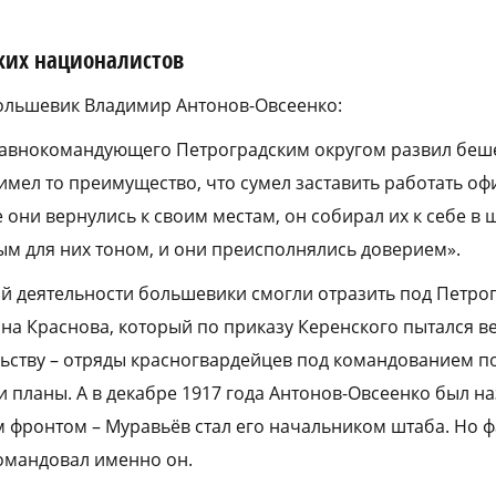
ких националистов
большевик Владимир Антонов-Овсеенко:
главнокомандующего Петроградским округом развил беш
имел то преимущество, что сумел заставить работать оф
 они вернулись к своим местам, он собирал их к себе в 
м для них тоном, и они преисполнялись доверием».
й деятельности большевики смогли отразить под Петрог
ана Краснова, который по приказу Керенского пытался ве
ьству – отряды красногвардейцев под командованием п
 планы. А в декабре 1917 года Антонов-Овсеенко был на
ронтом – Муравьёв стал его начальником штаба. Но ф
омандовал именно он.