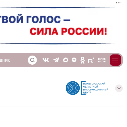
m
T
O
ЩНИК
Z
X
E
S
V
с