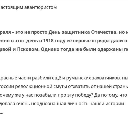
настоящим авантюристом
враля – это не просто День защитника Отечества, но
но в этот день в 1918 году её первые отряды дали
рвой и Псковом. Однако тогда же были одержаны п
 красные части разбили ещё и румынских захватчиков, п
оссии революционной смуты отхватить от нашей стран
очему же у нас позабыли про эту победу? Да потому, чт
довала очень неоднозначная личность нашей истории 
в…