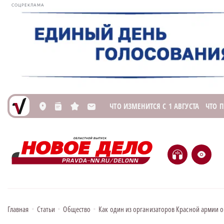
СОЦРЕКЛАМА
ЧТО ИЗМЕНИТСЯ С 1 АВГУСТА
ЧТО 
L
n
s
M
H
e
Главная
•
Статьи
•
Общество
•
Как один из организаторов Красной армии о