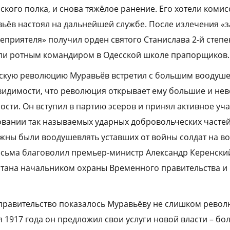
ского полка, и снова тяжёлое ранение. Его хотели комис
ьёв настоял на дальнейшей службе. После излечения «з
еприятеля» получил орден святого Станислава 2‑й степен
ли ротным командиром в Одесской школе прапорщиков.
скую революцию Муравьёв встретил с большим воодуше
видимости, что революция открывает ему большие и нев
сти. Он вступил в партию эсеров и принял активное уча
вании так называемых ударных добровольческих частей
лжны были воодушевлять уставших от войны солдат на во
сьма благоволил премьер-министр Александр Керенски
тана начальником охраны Временного правительства и 
правительство показалось Муравьёву не слишком рево
ря 1917 года он предложил свои услуги новой власти – 