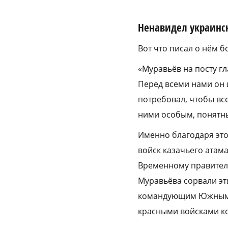
Ненавидел украинс
Вот что писал о нём 
«Муравьёв на посту 
Перед всеми нами он 
потребовал, чтобы все
ними особым, понятны
Именно благодаря это
войск казачьего атам
Временному правител
Муравьёва сорвали эти
командующим Южным ф
красными ­войсками к