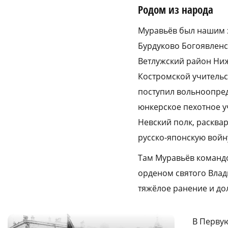
Родом из народа
Муравьёв был нашим з
Бурдуково Богоявленс
Ветлужский район Ниж
Костромской учительск
поступил вольноопред
юнкерское пехотное у
Невский полк, расква
русско-японскую войн
Там Муравьёв командо
орденом святого Влад
тяжёлое ранение и дол
В Первую