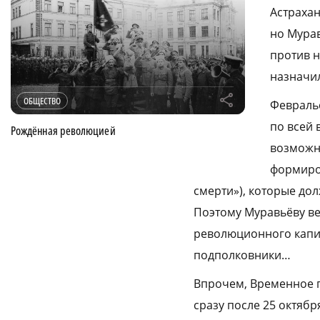
Астрахан
но Мурав
против н
назначи
r
ОБЩЕСТВО
Февраль
по всей 
Рождённая революцией
возможно
формиро
смерти»), которые до
Поэтому Муравьёву ве
революционного капи
подполковники…
Впрочем, Временное 
сразу после 25 октяб