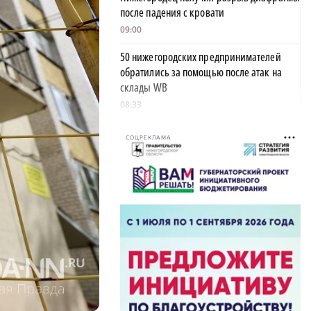
после падения с кровати
09:00
50 нижегородских предпринимателей
обратились за помощью после атак на
склады WB
08:33
55-летний мужчина погиб после
СОЦРЕКЛАМА
столкновения с мусоровозом в Вачском
районе
08:05
×
Небольшое похолодание и пасмурная
погода ждут нижегородцев в выходные
07:26
12 уголовных дел завели в отношении
нижегородских водителей за пьяную езду
20:29