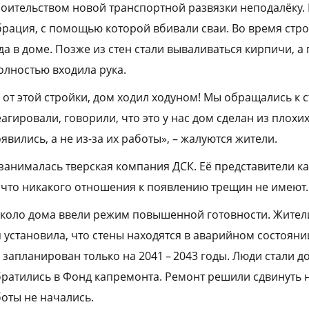
оительством новой транспортной развязки неподалёку. 
брация, с помощью которой вбивали сваи. Во время стро
да в доме. Позже из стен стали вываливаться кирпичи, а
олностью входила рука.
от этой стройки, дом ходил ходуном! Мы обращались к с
еагировали, говорили, что это у нас дом сделан из плохи
вились, а не из-за их работы», – жалуются жители.
занималась тверская компания ДСК. Её представители к
 что никакого отношения к появлению трещин не имеют.
около дома ввели режим повышенной готовности. Жител
я установила, что стены находятся в аварийном состояни
запланирован только на 2041 – 2043 годы. Люди стали д
ратились в Фонд капремонта. Ремонт решили сдвинуть на
боты не начались.