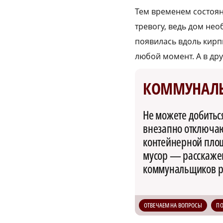
Тем временем состоян
тревогу, ведь дом не
появилась вдоль кирп
любой момент. А в др
КОММУНАЛ
Не можете добитьс
внезапно отключают
контейнерной пло
мусор — расскажем
коммунальщиков р
ОТВЕЧАЕМ НА ВОПРОСЫ
П