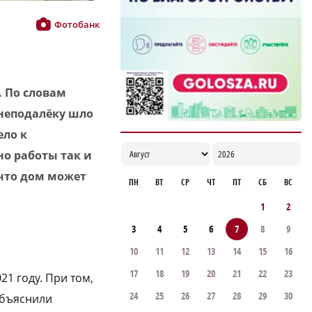
Строительство новых станций
Фотобанк
нижегородского метро планируют
закончить к 2028 году
19:51
 По словам
 неподалёку шло
ело к
о работы так и
 что дом может
ПН
ВТ
СР
ЧТ
ПТ
СБ
ВС
1
2
3
4
5
6
7
8
9
10
11
12
13
14
15
16
17
18
19
20
21
22
23
1 году. При том,
24
25
26
27
28
29
30
объяснили