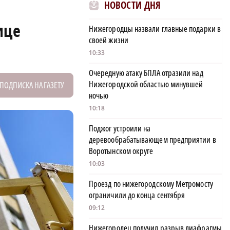
НОВОСТИ ДНЯ
ице
Нижегородцы назвали главные подарки в
своей жизни
10:33
Очередную атаку БПЛА отразили над
Нижегородской областью минувшей
ПОДПИСКА НА ГАЗЕТУ
ночью
10:18
Поджог устроили на
деревообрабатывающем предприятии в
Воротынском округе
10:03
Проезд по нижегородскому Метромосту
ограничили до конца сентября
09:12
Нижегородец получил разрыв диафрагмы