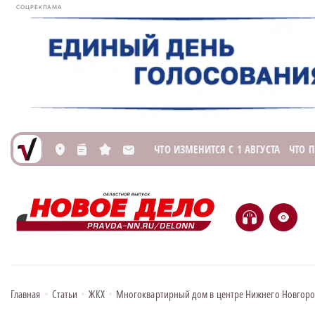
СОЦРЕКЛАМА
ЧТО ИЗМЕНИТСЯ С 1 АВГУСТА
ЧТО 
L
n
s
M
H
e
Главная
•
Статьи
•
ЖКХ
•
Многоквартирный дом в центре Нижнего Новгород