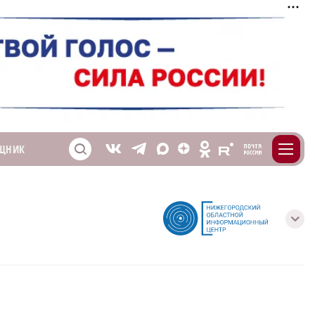
m
T
O
ЩНИК
Z
X
E
S
V
с