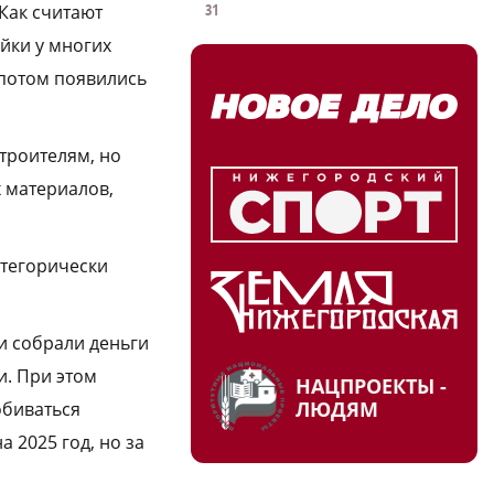
31
Как считают
йки у многих
 потом появились
троителям, но
х материалов,
атегорически
и собрали деньги
и. При этом
НАЦПРОЕКТЫ -
ЛЮДЯМ
обиваться
 2025 год, но за