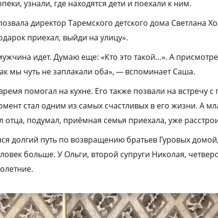
пеки, узнали, где находятся дети и поехали к ним.
позвала директор Таремского детского дома Светлана Хо
подарок приехал, выйди на улицу».
ужчина идет. Думаю еще: «Кто это такой…». А присмотрел
 так мы чуть не заплакали оба», — вспоминает Саша.
время помогал на кухне. Его также позвали на встречу с 
момент стал одним из самых счастливых в его жизни. А м
л отца, подумал, приёмная семья приехала, уже расстро
лся долгий путь по возвращению братьев Гуровых домой
ловек больше. У Ольги, второй супруги Николая, четверо
олетние.