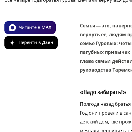
Семья — это, наверн
Читайте в
MAX
вернуть ее, людям п
Перейти в
Дзен
семье Гуровых: четы
пагубных привычек р
глава семьи действ
руководства Таремс
«Надо забирать!»
Полгода назад братья
Год они провели в са
детский дом, где прож
мечтали вернуться дом