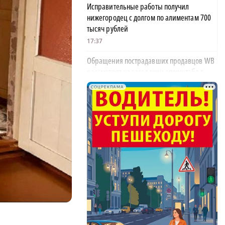
Исправительные работы получил
нижегородец с долгом по алиментам 700
тысяч рублей
17:37
Обращения пострадавших продавцов WB
рассмотрят на заседании оперштаба в
августе
СОЦРЕКЛАМА
17:21
Нижегородская область вошла в число
лидеров научно-популярного туризма
17:10
Специальный концерт «Музыка
балконов» пройдет в Нижнем Новгороде
15 августа
17:06
Опасное сливочное масло обнаружили в
Нижегородской области