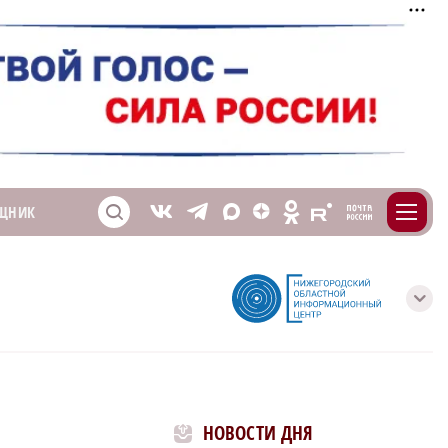
m
T
O
ЩНИК
Z
X
E
S
V
с
НОВОСТИ ДНЯ