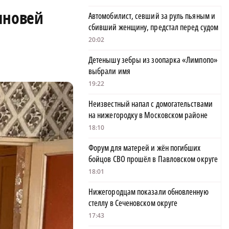
ыновей
Автомобилист, севший за руль пьяным и
сбивший женщину, предстал перед судом
20:02
Детенышу зебры из зоопарка «Лимпопо»
выбрали имя
19:22
Неизвестный напал с домогательствами
на нижегородку в Московском районе
18:10
Форум для матерей и жён погибших
бойцов СВО прошёл в Павловском округе
18:01
Нижегородцам показали обновленную
стеллу в Сеченовском округе
17:43