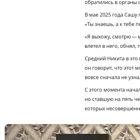
обратились в органы о
В мае 2025 года Сашу 
«Ты знаешь, а к тебе 
«Я выхожу, смотрю — м
влетел в него, обнял,
Средний Никита в это 
он говорит, что этот 
вовсе сначала не узна
С этого момента нача
но ставшую на пять че
которых несовершенн