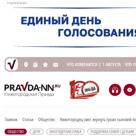
СОЦРЕКЛАМА
ЧТО ИЗМЕНИТСЯ С 1 АВГУСТА
ЧТО 
L
n
s
M
H
e
Главная
•
Статьи
•
Общество
•
Нижегородец смог вернуть троих сыновей по
ОБЩЕСТВО
ДЕТИ
МНОГОДЕТНАЯ СЕМЬЯ
ПОДДЕРЖКА СЕМЕЙ С ДЕТЬМИ