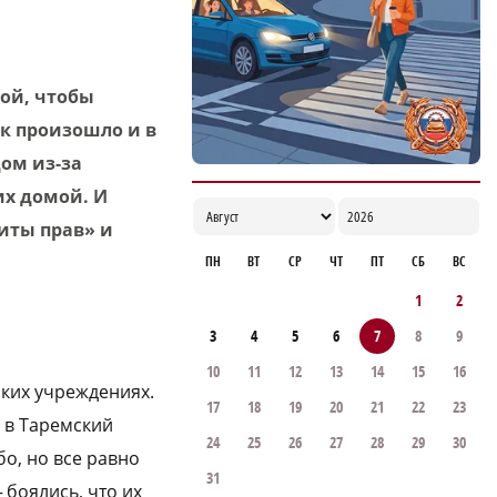
17:00
рой, чтобы
ак произошло и в
дом из-за
их домой. И
иты прав» и
ПН
ВТ
СР
ЧТ
ПТ
СБ
ВС
1
2
3
4
5
6
7
8
9
10
11
12
13
14
15
16
ских учреждениях.
17
18
19
20
21
22
23
 в Таремский
24
25
26
27
28
29
30
бо, но все равно
31
 боялись, что их