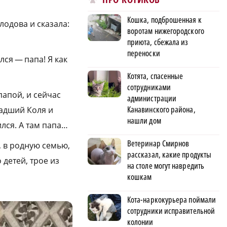
Кошка, подброшенная к
лодова и сказала:
воротам нижегородского
приюта, сбежала из
переноски
ся — папа! Я как
Котята, спасенные
сотрудниками
папой, и сейчас
администрации
Канавинского района,
ладший Коля и
нашли дом
ился. А там папа…
Ветеринар Смирнов
, в родную семью,
рассказал, какие продукты
 детей, трое из
на столе могут навредить
кошкам
Кота-наркокурьера поймали
сотрудники исправительной
колонии