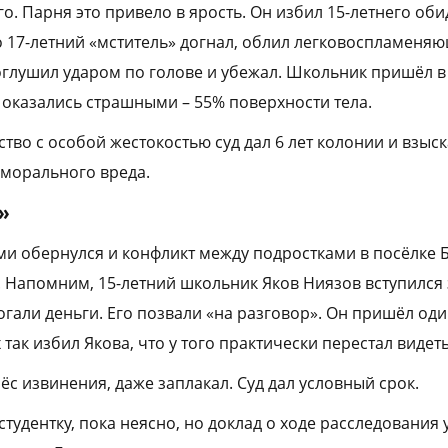
о. Парня это привело в ярость. Он избил 15-летнего оби
о 17-летний «мститель» догнал, облил легковоспламеня
оглушил ударом по голове и убежал. Школьник пришёл в 
и оказались страшными – 55% поверхности тела.
ство с особой жестокостью суд дал 6 лет колонии и взы
морального вреда.
»
и обернулся и конфликт между подростками в посёлке
 Напомним, 15-летний школьник Яков Ниязов вступился з
али деньги. Его позвали «на разговор». Он пришёл один
 так избил Якова, что у того практически перестал видет
ёс извинения, даже заплакал. Суд дал условный срок.
студентку, пока неясно, но доклад о ходе расследования