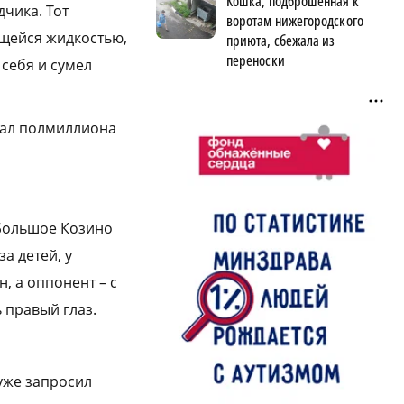
Кошка, подброшенная к
дчика. Тот
воротам нижегородского
ющейся жидкостью,
приюта, сбежала из
переноски
себя и сумел
скал полмиллиона
 Большое Козино
а детей, у
, а оппонент – с
ь правый глаз.
 уже запросил