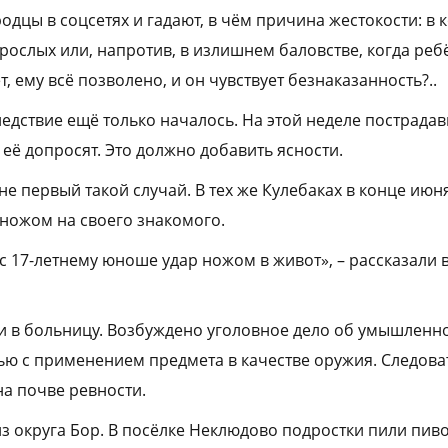
одцы в соцсетях и гадают, в чём причина жестокости: в
зрослых или, напротив, в излишнем баловстве, когда ре
т, ему всё позволено, и он чувствует безнаказанность?..
следствие ещё только началось. На этой неделе пострад
 её допросят. Это должно добавить ясности.
не первый такой случай. В тех же Кулебаках в конце июн
 ножом на своего знакомого.
с 17-летнему юноше удар ножом в живот», – рассказали 
ли в больницу. Возбуждено уголовное дело об умышлен
ью с применением предмета в качестве оружия. Следоват
а почве ревности.
из округа Бор. В посёлке Неклюдово подростки пили пиво