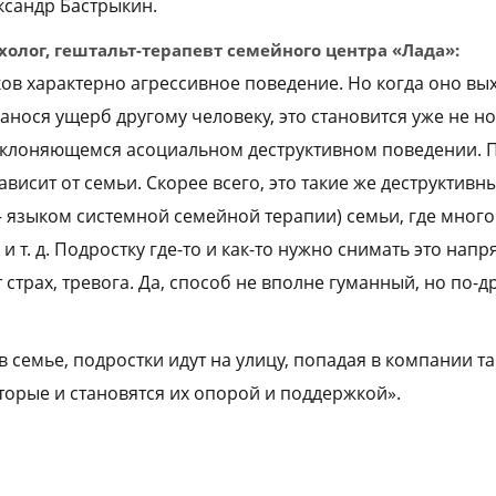
ксандр Бастрыкин.
холог, гештальт-терапевт семейного центра «Лада»:
ов характерно агрессивное поведение. Но когда оно вых
анося ущерб другому человеку, это становится уже не н
тклоняющемся асоциальном деструктивном поведении. П
висит от семьи. Скорее всего, это такие же деструктивн
 языком системной семейной терапии) семьи, где много
и т. д. Подростку где-то и как-то нужно снимать это напр
 страх, тревога. Да, способ не вполне гуманный, но по-д
 семье, подростки идут на улицу, попадая в компании та
торые и становятся их опорой и поддержкой».