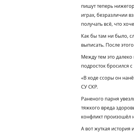
пишут теперь нижегор
играх, безразличии в
получать всё, что хоче
Как бы там ни было, 
выписать. После этого
Между тем это далеко 
подросток бросился с
«В ходе ссоры он нанё
СУ СКР.
Раненого парня увез
тяжкого вреда здоров
конфликт произошёл н
А вот жуткая история 