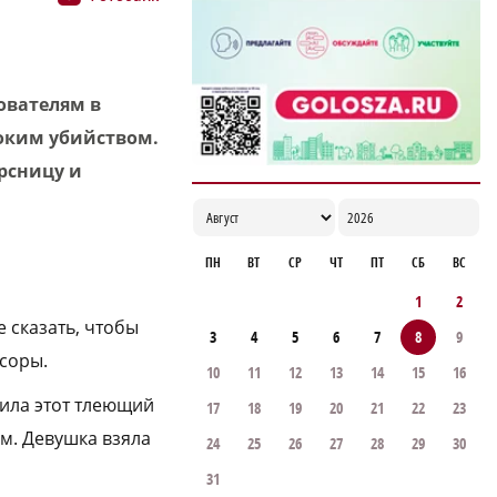
ователям в
токим убийством.
рсницу и
ПН
ВТ
СР
ЧТ
ПТ
СБ
ВС
1
2
 сказать, чтобы
3
4
5
6
7
8
9
ссоры.
10
11
12
13
14
15
16
шила этот тлеющий
17
18
19
20
21
22
23
м. Девушка взяла
24
25
26
27
28
29
30
31