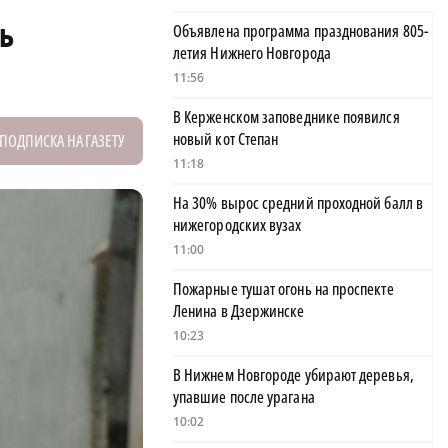
ь
Объявлена программа празднования 805-
летия Нижнего Новгорода
11:56
В Керженском заповеднике появился
новый кот Степан
ПОДПИСКА НА ГАЗЕТУ
11:18
На 30% вырос средний проходной балл в
нижегородских вузах
11:00
Пожарные тушат огонь на проспекте
Ленина в Дзержинске
10:23
В Нижнем Новгороде убирают деревья,
упавшие после урагана
10:02