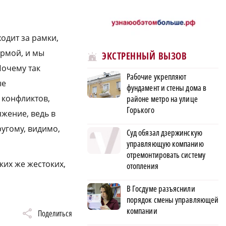
одит за рамки,
ормой, и мы
ЭКСТРЕННЫЙ ВЫЗОВ
очему так
Рабочие укрепляют
ые
фундамент и стены дома в
 конфликтов,
районе метро на улице
Горького
яжение, ведь в
ругому, видимо,
Суд обязал дзержинскую
управляющую компанию
отремонтировать систему
ких же жестоких,
отопления
В Госдуме разъяснили
порядок смены управляющей
компании
Поделиться