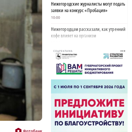
Нижегородские журналисты могут подать
заявки на конкурс «Пробация»
10:00
Нижегородцам рассказали, как утренний
кофе влияет на организм
09:34
СОЦРЕКЛАМА
Глеб Никитин обратился к жителям в День
физкультурника
06:00
Новичком ХК «Торпедо» стал нападающий
Роман Максимов
22:30
Автомобилист, севший за руль пьяным и
сбивший женщину, предстал перед судом
20:02
Фотобанк