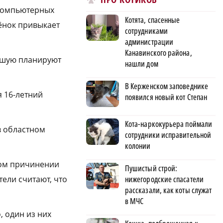
 компьютерных
Котята, спасенные
бёнок привыкает
сотрудниками
администрации
Канавинского района,
авшую планируют
нашли дом
В Керженском заповеднике
я 16-летний
появился новый кот Степан
Кота-наркокурьера поймали
в областном
сотрудники исправительной
колонии
ном причинении
Пушистый строй:
нижегородские спасатели
ели считают, что
рассказали, как коты служат
в МЧС
, один из них