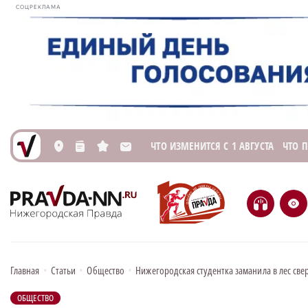
СОЦРЕКЛАМА
ЧТО ИЗМЕНИТСЯ С 1 АВГУСТА
ЧТО 
L
n
s
M
H
e
Главная
•
Статьи
•
Общество
•
Нижегородская студентка заманила в лес св
ОБЩЕСТВО