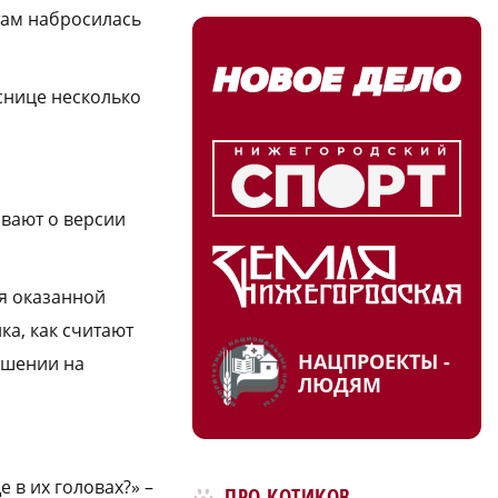
 там набросилась
снице несколько
ывают о версии
мя оказанной
ка, как считают
НАЦПРОЕКТЫ -
ушении на
ЛЮДЯМ
 в их головах?» –
ПРО КОТИКОВ