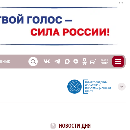
m
T
O
ЩНИК
Z
X
E
S
V
с
НОВОСТИ ДНЯ