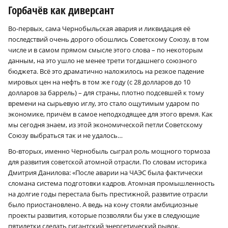
Горбачёв как диверсант
Во-первых, сама Чернобыльская авария и ликвидация её
последствий очень дорого обошлись Советскому Союзу, в том
числе и в самом прямом смысле этого слова – по некоторым
данным, на это ушло не менее трети тогдашнего союзного
бюджета. Всё это драматично наложилось на резкое падение
мировых цен на нефть в том же году (с 28 долларов до 10
долларов за баррель) – для страны, плотно подсевшей к тому
времени на сырьевую иглу, это стало ощутимым ударом по
экономике, причём в самое неподходящее для этого время. Как
мы сегодня знаем, из этой экономической петли Советскому
Союзу выбраться так и не удалось…
Во-вторых, именно Чернобыль сыграл роль мощного тормоза
для развития советской атомной отрасли. По словам историка
Дмитрия Данилова: «После аварии на ЧАЭС была фактически
сломана система подготовки кадров. Атомная промышленность
на долгие годы перестала быть престижной, развитие отрасли
было приостановлено. А ведь на кону стояли амбициозные
проекты развития, которые позволяли бы уже в следующие
пятилетки сделать гигантский энергетический рывок,