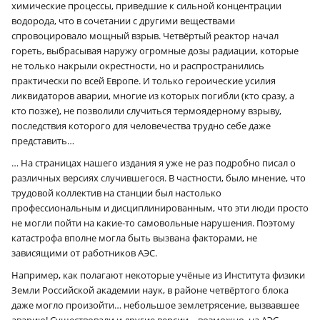
химические процессы, приведшие к сильной концентрации
водорода, что в сочетании с другими веществами
спровоцировало мощный взрыв. Четвёртый реактор начал
гореть, выбрасывая наружу огромные дозы радиации, которые
не только накрыли окрестности, но и распространились
практически по всей Европе. И только героические усилия
ликвидаторов аварии, многие из которых погибли (кто сразу, а
кто позже), не позволили случиться термоядерному взрыву,
последствия которого для человечества трудно себе даже
представить…
… На страницах нашего издания я уже не раз подробно писал о
различных версиях случившегося. В частности, было мнение, что
трудовой коллектив на станции был настолько
профессиональным и дисциплинированным, что эти люди просто
не могли пойти на какие-то самовольные нарушения. Поэтому
катастрофа вполне могла быть вызвана факторами, не
зависящими от работников АЭС.
Например, как полагают некоторые учёные из Института физики
Земли Российской академии наук, в районе четвёртого блока
даже могло произойти… небольшое землетрясение, вызвавшее