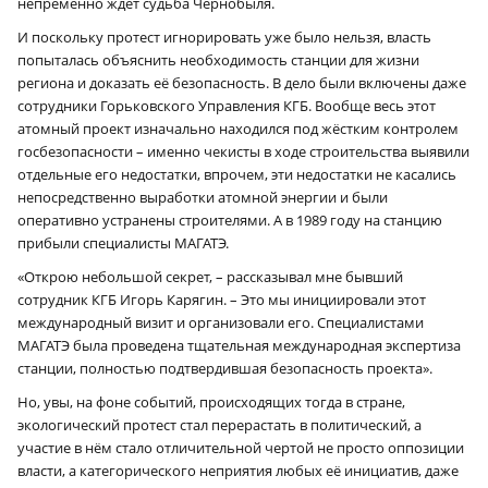
непременно ждёт судьба Чернобыля.
И поскольку протест игнорировать уже было нельзя, власть
попыталась объяснить необходимость станции для жизни
региона и доказать её безопасность. В дело были включены даже
сотрудники Горьковского Управления КГБ. Вообще весь этот
атомный проект изначально находился под жёстким контролем
госбезопасности – именно чекисты в ходе строительства выявили
отдельные его недостатки, впрочем, эти недостатки не касались
непосредственно выработки атомной энергии и были
оперативно устранены строителями. А в 1989 году на станцию
прибыли специалисты МАГАТЭ.
«Открою небольшой секрет, – рассказывал мне бывший
сотрудник КГБ Игорь Карягин. – Это мы инициировали этот
международный визит и организовали его. Специалистами
МАГАТЭ была проведена тщательная международная экспертиза
станции, полностью подтвердившая безопасность проекта».
Но, увы, на фоне событий, происходящих тогда в стране,
экологический протест стал перерастать в политический, а
участие в нём стало отличительной чертой не просто оппозиции
власти, а категорического неприятия любых её инициатив, даже