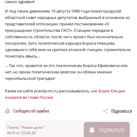
самых здравых!
И под таким давлением 10 августа 1990 года Нижегородский
областной совет народных депутатов, выбранный в основном из
представителей оппозиции, принял постановление «О
прекращении строительства ГАСТ». Станцию передали в
собственность области, после чего проект был окончательно
похоронен. Зато политическая карьера Бориса Немцова,
сделавшего себя имя на критике атомной станции, стремительно
понеслась ввысь…
… Так что, нравится ли это поклонникам Бориса Ефимовича или
нет, но своим политическим взлётом он обязан именно
чернобыльской трагедии!
Ранее на сайте pravda-nn.ru рассказывалось,
как Борис Ельцин
оказался во главе России.
Сообщить об ошибке
Поделиться
Газета "Новое дело"
ПОДПИСАТЬСЯ
№16 от 23.04.26