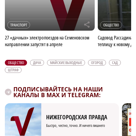
r
ТРАНСПОРТ
ОБЩЕСТВО
27 «дачных» электропоездов на Семеновском
Садовод Рассадина р
направлении запустят в апреле
теплицу к новому да
ОБЩЕСТВО
ДАЧА
МАЙСКИЕ ВЫХОДНЫЕ
ОГОРОД
САД
ШТРАФ
ПОДПИСЫВАЙТЕСЬ НА НАШИ
КАНАЛЫ В MAX И TELEGRAM:
НИЖЕГОРОДСКАЯ ПРАВДА
Быстро, честно, точно. И ничего лишнего