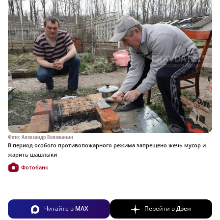
Фото: Александр Воложанин
В период особого противопожарного режима запрещено жечь мусор и
жарить шашлыки
Фотобанк
Читайте в
MAX
Перейти в
Дзен