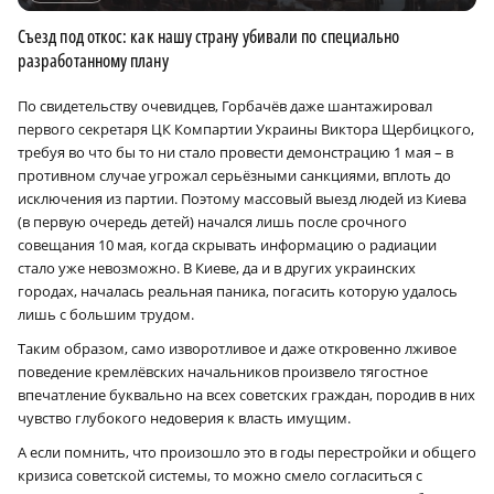
Съезд под откос: как нашу страну убивали по специально
разработанному плану
По свидетельству очевидцев, Горбачёв даже шантажировал
первого секретаря ЦК Компартии Украины Виктора Щербицкого,
требуя во что бы то ни стало провести демонстрацию 1 мая – в
противном случае угрожал серьёзными санкциями, вплоть до
исключения из партии. Поэтому массовый выезд людей из Киева
(в первую очередь детей) начался лишь после срочного
совещания 10 мая, когда скрывать информацию о радиации
стало уже невозможно. В Киеве, да и в других украинских
городах, началась реальная паника, погасить которую удалось
лишь с большим трудом.
Таким образом, само изворотливое и даже откровенно лживое
поведение кремлёвских начальников произвело тягостное
впечатление буквально на всех советских граждан, породив в них
чувство глубокого недоверия к власть имущим.
А если помнить, что произошло это в годы перестройки и общего
кризиса советской системы, то можно смело согласиться с