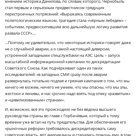
мнением историка Данилова, по словам которого, Чернобыль
стал первым и серьёзным предвестником грядущих
перестроечных потрясений: «Выражаясь современным
политологическим языком, трагедия стала «чёрным лебедем» –
событием, предвосхитившим всю дальнейшую логику развития
развала СССР».…
…Поэтому не удивительно, что некоторые историки говорят даже
не о случайной аварии, а о самой настоящей диверсии,
устроенной западными спецслужбами на АЭС. Цель – запуск
масштабной информационной кампании по дискредитации
Советского Союза. Как подчёркивает один из таких
исследователей: «в западных СМИ сразу после аварии
развернулась тотально подлая и грязная кампания о том, что мы
ничего не можем, ничего не умеем, что мы опасны, что мы злы,
жестоки и ленивы, и нас срочно надо взять под опеку «развитым»
и «цивилизованным» странам».
И, возможно, всё это происходило не без ведома высшего
руководства страны во главе с Горбачёвым, который к тому
времени уже встал на путь предательства. Для обеспечения его
«рыночных реформ» требовалось дискредитировать саму
советскую власть, вот американцы и старались помочь ему, в том