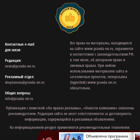
Все права на материалы, находящиеся
Контактные e‑mail
на сайте www.pravda-nn.ru, охраняются
для связи:
в соответствии с законодательством РФ,
в том числе, об авторском праве и
Редакция:
смежных правах. При любом
news@pravda-nn.ru
использовании материалов сайта и
Рекламный отдел:
сателлитных проектов, гиперссылка
sheptunova@pravda-nn.ru
(hyperlink) www.pravda-nn.ru
обязательна.
Общие вопросы:
info@pravda-nn.ru
Публикации с пометкой «На правах рекламы», «Новости компании» оплачены
рекламодателем. Редакция сайта не несет ответственности за достоверность
информации, содержащейся в рекламных объявлениях.
На информационном ресурсе применяются рекомендательные технологии:
mirtesen
,
smi2
.
В Керженском
Объявлена программа