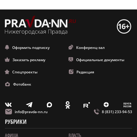
Оформить подписку
Конференц-зал
Заказать рекламу
Официальные документы
Спецпроекты
Редакция
Фотобанк
m
T
O
Z
X
E
V
info@pravda-nn.ru
8 (831) 233-94-53
РУБРИКИ
АФИША
ВЛАСТЬ