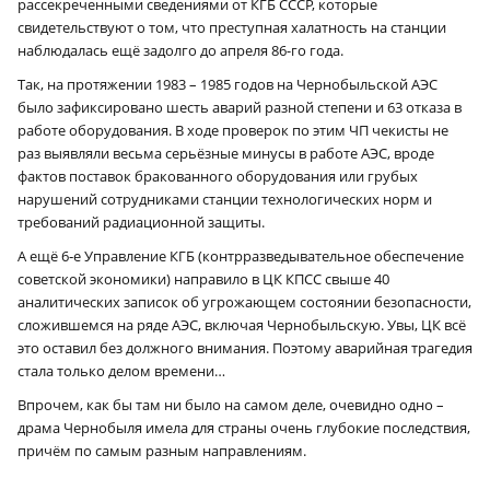
рассекреченными сведениями от КГБ СССР, которые
свидетельствуют о том, что преступная халатность на станции
наблюдалась ещё задолго до апреля 86-го года.
Так, на протяжении 1983 – 1985 годов на Чернобыльской АЭС
было зафиксировано шесть аварий разной степени и 63 отказа в
работе оборудования. В ходе проверок по этим ЧП чекисты не
раз выявляли весьма серьёзные минусы в работе АЭС, вроде
фактов поставок бракованного оборудования или грубых
нарушений сотрудниками станции технологических норм и
требований радиационной защиты.
А ещё 6‑е Управление КГБ (контрразведывательное обеспечение
советской экономики) направило в ЦК КПСС свыше 40
аналитических записок об угрожающем состоянии безопасности,
сложившемся на ряде АЭС, включая Чернобыльскую. Увы, ЦК всё
это оставил без должного внимания. Поэтому аварийная трагедия
стала только делом времени…
Впрочем, как бы там ни было на самом деле, очевидно одно –
драма Чернобыля имела для страны очень глубокие последствия,
причём по самым разным направлениям.