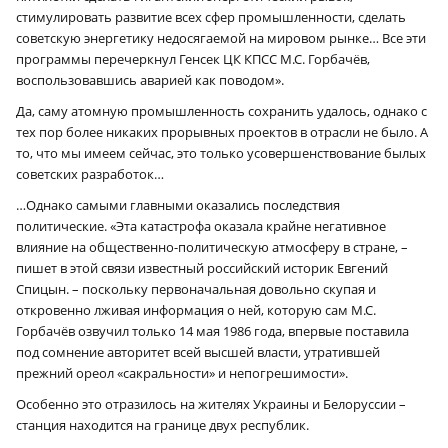
стимулировать развитие всех сфер промышленности, сделать
советскую энергетику недосягаемой на мировом рынке… Все эти
программы перечеркнул Генсек ЦК КПСС М.С. Горбачёв,
воспользовавшись аварией как поводом».
Да, саму атомную промышленность сохранить удалось, однако с
тех пор более никаких прорывных проектов в отрасли не было. А
то, что мы имеем сейчас, это только усовершенствование былых
советских разработок…
…Однако самыми главными оказались последствия
политические. «Эта катастрофа оказала крайне негативное
влияние на общественно-политическую атмосферу в стране, –
пишет в этой связи известный российский историк Евгений
Спицын. – поскольку первоначальная довольно скупая и
откровенно лживая информация о ней, которую сам М.С.
Горбачёв озвучил только 14 мая 1986 года, впервые поставила
под сомнение авторитет всей высшей власти, утратившей
прежний ореол «сакральности» и непогрешимости».
Особенно это отразилось на жителях Украины и Белоруссии –
станция находится на границе двух республик.