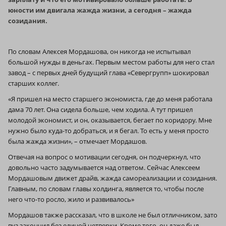
юности им двигала жажда жизни, а сегодня – жажда
созидания.
По словам Алексея Мордашова, он никогда не испытывал
большой нужды в деньгах. Первым местом работы для него стал
завод – с первых дней будущий глава «Севергрупп» шокировал
старших коллег.
«Я пришел на место старшего экономиста, где до меня работала
дама 70 лет. Она сидела больше, чем ходила. А тут пришел
молодой экономист, и он, оказывается, бегает по коридору. Мне
нужно было куда-то добраться, и я бегал. То есть у меня просто
была жажда жизни», – отмечает Мордашов.
Отвечая на вопрос о мотивации сегодня, он подчеркнул, что
довольно часто задумывается над ответом. Сейчас Алексеем
Мордашовым движет драйв, жажда самореализации и созидания.
Главным, по словам главы холдинга, является то, чтобы после
него что-то росло, жило и развивалось»
Мордашов также рассказал, что в школе не был отличником, зато
вуз закончил без единой четверки. Кроме того, он даже был