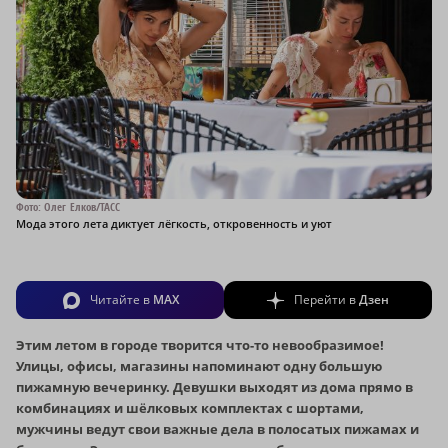
Фото: Олег Елков/ТАСС
Мода этого лета диктует лёгкость, откровенность и уют
Читайте в
MAX
Перейти в
Дзен
Этим летом в городе творится что-то невообразимое!
Улицы, офисы, магазины напоминают одну большую
пижамную вечеринку. Девушки выходят из дома прямо в
комбинациях и шёлковых комплектах с шортами,
мужчины ведут свои важные дела в полосатых пижамах и