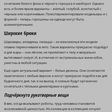
сочетание белого фона и чёрного горошка и наоборот. Однако
есть и более яркие варианты – жёлтый, голубой, золотистый с
чёрным или коричневым. Поэкспериментировали модельеры и с
формой – теперь горошины на одежде могут быть
асимметричными.
Широкие брюки
Шаровары, алладины, палаццо – из межсезонья эти модели
плавно перекочевали в лето. Такие варианты прекрасно подойдут
и для жары – они лёгкие, не прилипают к телу и визуально
вытягивают силуэт. И, в отличие от экстремальных мини-юбок,
уместны в любой ситуации.
Ещё один актуальный вариант – белые джинсы. Они сочетаются
практически с любым верхом и могут прекрасно подойти как для
будничного дня, так и на выход. А осенью будут органично
сочетаться с тёплыми джемперами и куртками.
Подчёркнуто рукотворные вещи
В век, когда вкалывают роботы, труд человека становится
эксклюзивной ценностью. Из коллекции в коллекцию кочуют