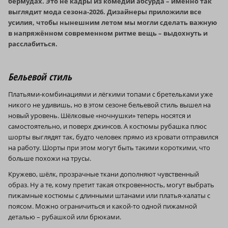
бермудах.
Это не кадры из комедии абсурда – именно так
выглядит мода сезона-2026. Дизайнеры приложили все
усилия, чтобы нынешним летом мы могли сделать важную
в напряжённом современном ритме вещь – выдохнуть и
расслабиться.
Бельевой стиль
Платьями-комбинациями и лёгкими топами с бретельками уже
никого не удивишь, но в этом сезоне бельевой стиль вышел на
новый уровень. Шёлковые «ночнушки» теперь носятся и
самостоятельно, и поверх джинсов. А костюмы рубашка плюс
шорты выглядят так, будто человек прямо из кровати отправился
на работу. Шорты при этом могут быть такими короткими, что
больше похожи на трусы.
Кружево, шёлк, прозрачные ткани дополняют чувственный
образ. Ну а те, кому претит такая откровенность, могут выбрать
пижамные костюмы с длинными штанами или платья-халаты с
поясом. Можно ограничиться и какой-то одной пижамной
деталью – рубашкой или брюками.