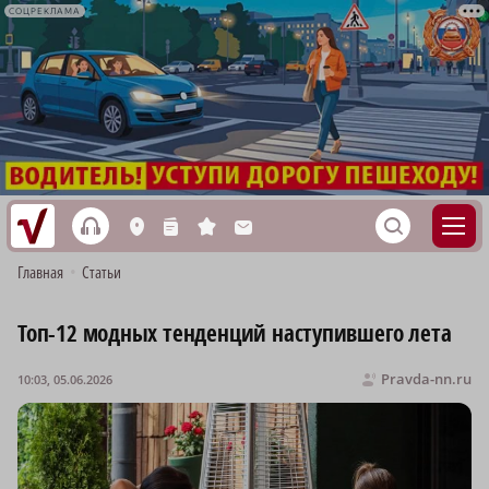
СОЦРЕКЛАМА
h
S
L
n
s
M
Главная
•
Статьи
Топ-12 модных тенденций наступившего лета
Pravda-nn.ru
10:03, 05.06.2026