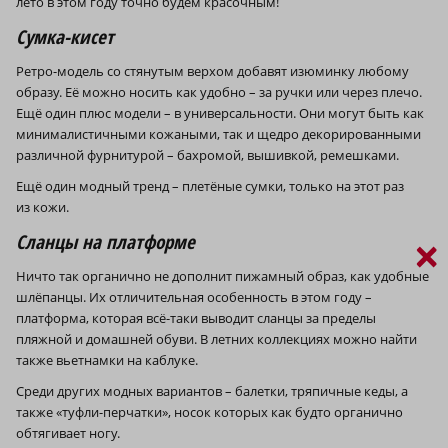
лето в этом году точно будем красочным!
Сумка-кисет
Ретро-модель со стянутым верхом добавят изюминку любому
образу. Её можно носить как удобно – за ручки или через плечо.
Ещё один плюс модели – в универсальности. Они могут быть как
минималистичными кожаными, так и щедро декорированными
различной фурнитурой – бахромой, вышивкой, ремешками.
Ещё один модный тренд – плетёные сумки, только на этот раз
из кожи.
Сланцы на платформе
×
Ничто так органично не дополнит пижамный образ, как удобные
шлёпанцы. Их отличительная особенность в этом году –
платформа, которая всё-таки выводит сланцы за пределы
пляжной и домашней обуви. В летних коллекциях можно найти
также вьетнамки на каблуке.
Среди других модных вариантов – балетки, тряпичные кеды, а
также «туфли-перчатки», носок которых как будто органично
обтягивает ногу.