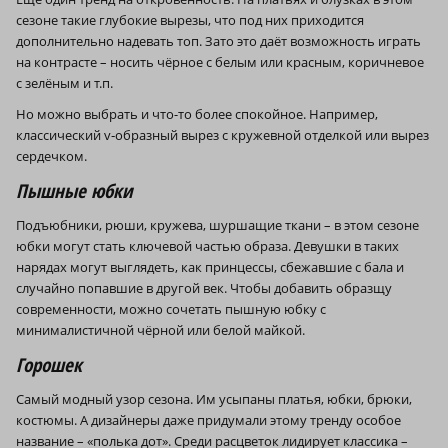
сезоне такие глубокие вырезы, что под них приходится
дополнительно надевать топ. Зато это даёт возможность играть
на контрасте – носить чёрное с белым или красным, коричневое
с зелёным и т.п.
Но можно выбрать и что-то более спокойное. Например,
классический v‑образный вырез с кружевной отделкой или вырез
сердечком.
Пышные юбки
Подъюбники, рюши, кружева, шуршащие ткани – в этом сезоне
юбки могут стать ключевой частью образа. Девушки в таких
нарядах могут выглядеть, как принцессы, сбежавшие с бала и
случайно попавшие в другой век. Чтобы добавить образщу
современности, можно сочетать пышную юбку с
минималистичной чёрной или белой майкой.
Горошек
Самый модный узор сезона. Им усыпаны платья, юбки, брюки,
костюмы. А дизайнеры даже придумали этому тренду особое
название – «полька дот». Среди расцветок лидирует классика –