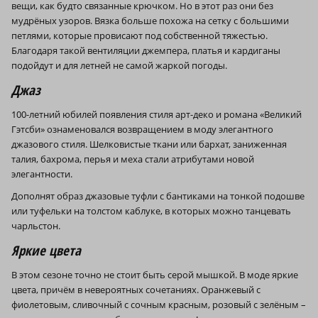
вещи, как будто связанные крючком. Но в этот раз они без
мудрёных узоров. Вязка больше похожа на сетку с большими
петлями, которые провисают под собственной тяжестью.
Благодаря такой вентиляции джемпера, платья и кардиганы
подойдут и для летней не самой жаркой погоды.
Джаз
100-летний юбилей появления стиля арт-деко и романа «Великий
Гэтсби» ознаменовался возвращением в моду элегантного
джазового стиля. Шелковистые ткани или бархат, заниженная
талия, бахрома, перья и меха стали атрибутами новой
элегантности.
Дополнят образ джазовые туфли с бантиками на тонкой подошве
или туфельки на толстом каблуке, в которых можно танцевать
чарльстон.
Яркие цвета
В этом сезоне точно не стоит быть серой мышкой. В моде яркие
цвета, причём в невероятных сочетаниях. Оранжевый с
фиолетовым, сливочный с сочным красным, розовый с зелёным –