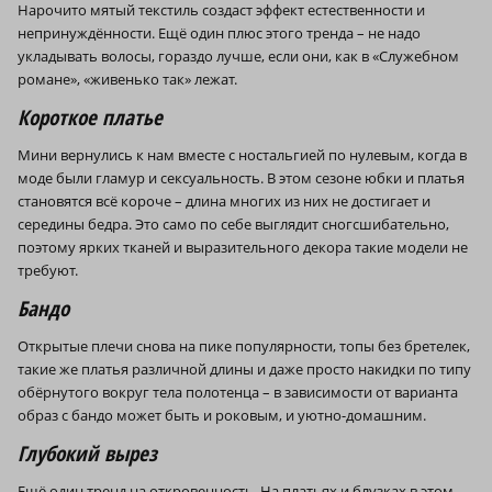
Нарочито мятый текстиль создаст эффект естественности и
непринуждённости. Ещё один плюс этого тренда – не надо
укладывать волосы, гораздо лучше, если они, как в «Служебном
романе», «живенько так» лежат.
Короткое платье
Мини вернулись к нам вместе с ностальгией по нулевым, когда в
моде были гламур и сексуальность. В этом сезоне юбки и платья
становятся всё короче – длина многих из них не достигает и
середины бедра. Это само по себе выглядит сногсшибательно,
поэтому ярких тканей и выразительного декора такие модели не
требуют.
Бандо
Открытые плечи снова на пике популярности, топы без бретелек,
такие же платья различной длины и даже просто накидки по типу
обёрнутого вокруг тела полотенца – в зависимости от варианта
образ с бандо может быть и роковым, и уютно-домашним.
Глубокий вырез
Ещё один тренд на откровенность. На платьях и блузках в этом