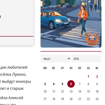
Садыр Жапаров и Глеб Никитин провели
рабочую встречу в Киргизии
17:38
в
ации любителей
ПН
ВТ
СР
ЧТ
ПТ
СБ
ВС
осёлка Лукино,
1
2
рт выйдут юниоры
3
4
5
6
7
8
9
 лет и старше.
10
11
12
13
14
15
16
ейла Алексей
17
18
19
20
21
22
23
олжна это