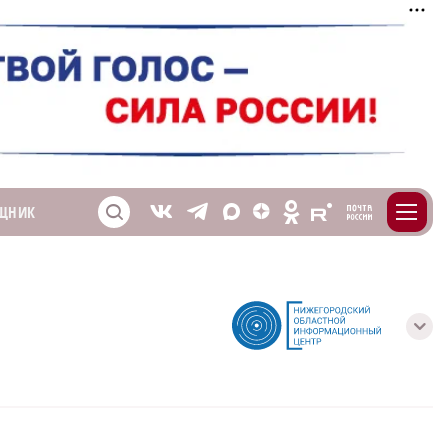
m
T
O
ЩНИК
Z
X
E
S
V
с