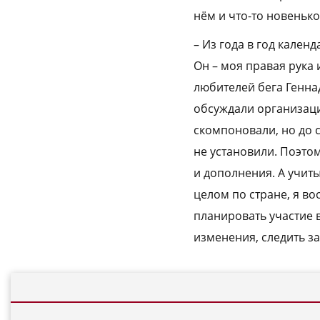
нём и что-то новенько
– Из года в год кале
Он – моя правая рука
любителей бега Геннад
обсуждали организаци
скомпоновали, но до с
не установили. Поэто
и дополнения. А учит
целом по стране, я в
планировать участие 
изменения, следить з