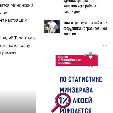
администрации
чатся Мининский
Канавинского района,
нашли дом
мание
нет настоящим
Кота-наркокурьера поймали
сотрудники исправительной
колонии
ннадий Терентьев.
 вмешательству
в рамках