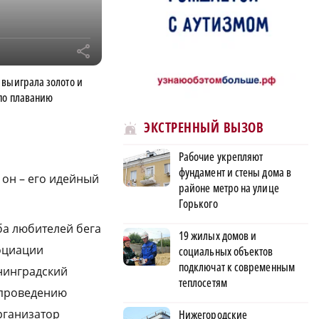
r
 выиграла золото и
 по плаванию
ЭКСТРЕННЫЙ ВЫЗОВ
Рабочие укрепляют
фундамент и стены дома в
 он – его идейный
районе метро на улице
Горького
уба любителей бега
19 жилых домов и
социации
социальных объектов
подключат к современным
енинградский
теплосетям
к проведению
рганизатор
Нижегородские