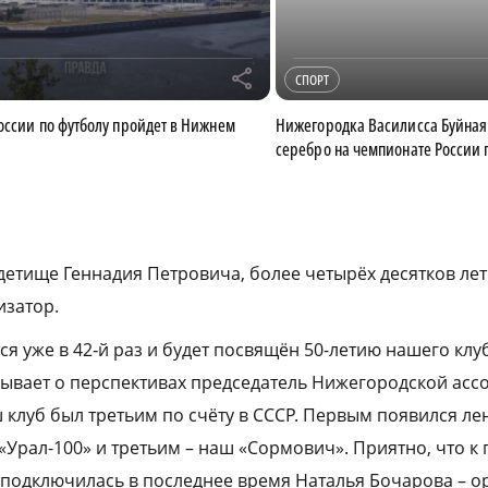
r
СПОРТ
оссии по футболу пройдет в Нижнем
Нижегородка Василисса Буйная
серебро на чемпионате России
детище Геннадия Петровича, более четырёх десятков лет
изатор.
тся уже в 42‑й раз и будет посвящён 50-летию нашего кл
зывает о перспективах председатель Нижегородской ас
ш клуб был третьим по счёту в СССР. Первым появился л
 «Урал-100» и третьим – наш «Сормович». Приятно, что 
подключилась в последнее время Наталья Бочарова – о