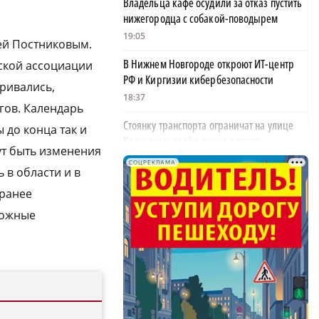
Владельца кафе осудили за отказ пустить
нижегородца с собакой-поводырем
19:05
ей Постниковым.
В Нижнем Новгороде откроют ИТ-центр
ской ассоциации
РФ и Киргизии кибербезопасности
аривались,
18:37
гов. Календарь
Стоянку транспорта ограничат на улице
ы до конца так и
Красносельской с конца августа
ут быть изменения
18:37
СОЦРЕКЛАМА
 в области и в
Волонтеры обнаружили заброшенный
аранее
дом, в котором живет около 20 собак и
можные
щенков
18:02
В Нижегородской области наградили
более 40 организаций к Дню строителя
17:57