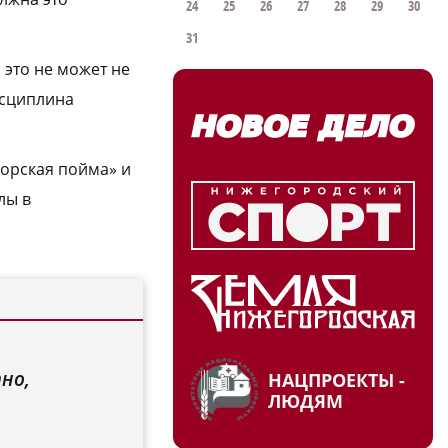
24
25
26
27
28
29
30
31
 это не может не
исциплина
Борская пойма» и
лы в
но,
НАЦПРОЕКТЫ -
ЛЮДЯМ