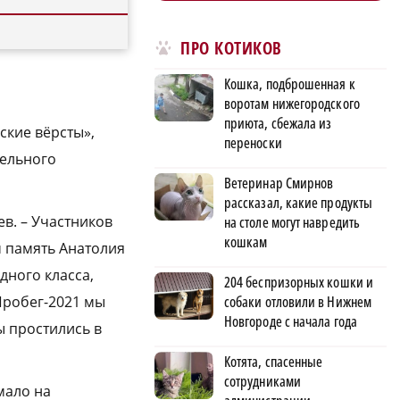
ПРО КОТИКОВ
Кошка, подброшенная к
воротам нижегородского
приюта, сбежала из
ские вёрсты»,
переноски
тельного
Ветеринар Смирнов
рассказал, какие продукты
ев. – Участников
на столе могут навредить
кошкам
м память Анатолия
дного класса,
204 беспризорных кошки и
Пробег-2021 мы
собаки отловили в Нижнем
Новгороде с начала года
ы простились в
Котята, спасенные
сотрудниками
мало на