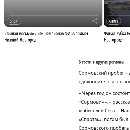
r
СПОРТ
СПОРТ
«Финал восьми» Лиги чемпионов ФИБА примет
Финал Кубка Р
Нижний Новгород
Новгороде
В гости в другие регионы
Сормовский пробег – 
вдохновитель и орган
– Через год он состои
«Сормович», – расска
любителей бега. – На
«Спартак», потом был
Сормовского пробега 