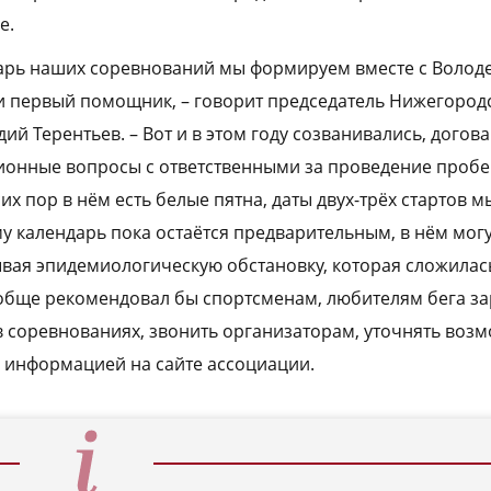
е.
ндарь наших соревнований мы формируем вместе с Волод
 и первый помощник, – говорит председатель Нижегород
ий Терентьев. – Вот и в этом году созванивались, догов
онные вопросы с ответственными за проведение пробе
их пор в нём есть белые пятна, даты двух-трёх стартов м
му календарь пока остаётся предварительным, в нём мог
ывая эпидемиологическую обстановку, которая сложилась
ообще рекомендовал бы спортсменам, любителям бега з
в соревнованиях, звонить организаторам, уточнять воз
а информацией на сайте ассоциации.