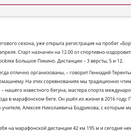
егового сезона, уже открыта регистрация на пробег «Бор
апреля. Старт назначен на 12.00 от спортивно-оздорови
осёлке Большое Пикино. Дистанции – 3 версты, 5 и 12.
егда отлично организованы, – говорит Геннадий Теренть
домашнему. На этих соревнованиях мы традиционно чти
– нашего известного бегуна, мастера спорта междунаро
ода в марафонском беге. Он ушёл из жизни в 2016 году. 
о учителя, Алексея Николаевича Бодрикова, с которым м
бя на марафонской дистанции 42 км 195 м и сегодня не