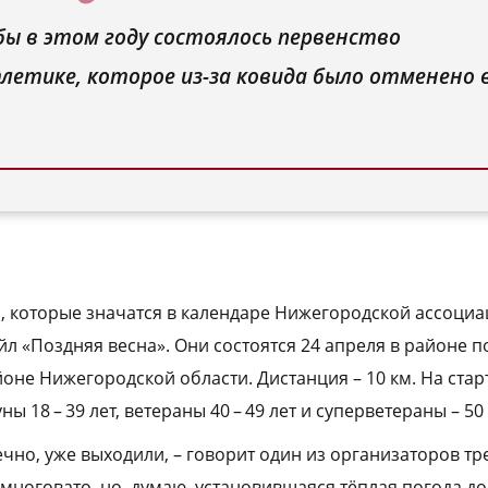
ы в этом году состоялось первенство
летике, которое из-за ковида было отменено 
 которые значатся в календаре Нижегородской ассоци
рейл «Поздняя весна». Они состоятся 24 апреля в районе п
йоне Нижегородской области. Дистанция – 10 км. На ста
гуны 18 – 39 лет, ветераны 40 – 49 лет и суперветераны – 50
чно, уже выходили, – говорит один из организаторов тр
 многовато, но, думаю, установившаяся тёплая погода д