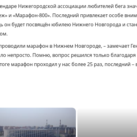
лендаре Нижегородской ассоциации любителей бега зна
ж» и «Марафон-800». Последний привлекает особе вни
дь он будет посвящён юбилею Нижнего Новгорода и ста
ом.
 проводили марафон в Нижнем Новгороде, – замечает Ге
ыло непросто. Помню, вопрос решился только благодаря
тоге марафон проходил у нас более 25 раз, последний – 