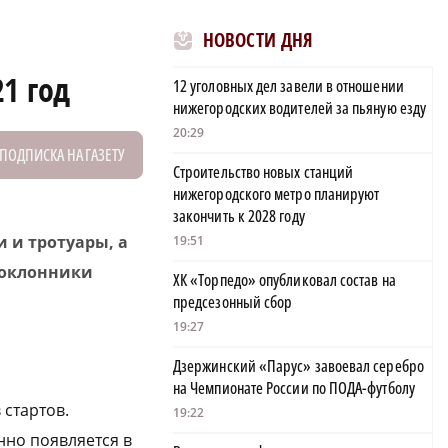
НОВОСТИ ДНЯ
1 год
12 уголовных дел завели в отношении
нижегородских водителей за пьяную езду
20:29
ПОДПИСКА НА ГАЗЕТУ
Строительство новых станций
нижегородского метро планируют
закончить к 2028 году
 и тротуары, а
19:51
 поклонники
ХК «Торпедо» опубликовал состав на
предсезонный сбор
19:27
Дзержинский «Парус» завоевал серебро
на Чемпионате России по ПОДА-футболу
 стартов.
19:22
но появляется в