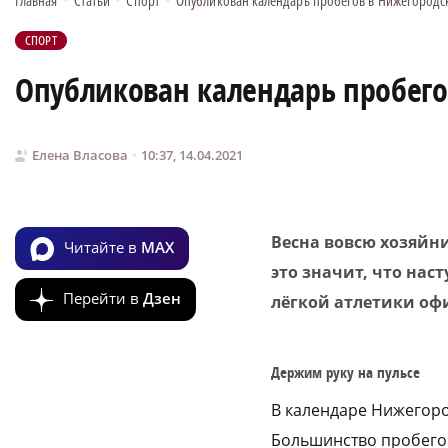
Главная
•
Статьи
•
Спорт
•
Опубликован календарь пробегов в Нижегородск
СПОРТ
Опубликован календарь пробегов
Елена Власова
10:37, 14.04.2021
Весна вовсю хозяйн
Читайте в
MAX
это значит, что нас
Перейти в
Дзен
лёгкой
атлетики офи
Держим руку на пульсе
В календаре Нижегоро
Большинство пробегов