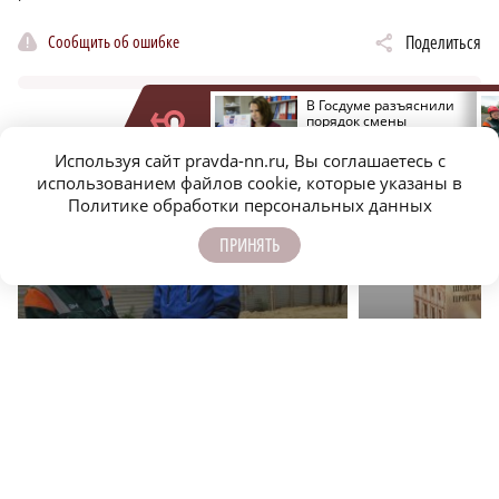
Сообщить об ошибке
Поделиться
Суд обязал дзержинскую
В Госдуме разъяснили
управляющую
порядок смены
компанию
управляющей компании
ЕЩЁ НОВОСТИ ПО ТЕМЕ
отремонтировать
Используя сайт pravda-nn.ru, Вы соглашаетесь с
систему отопления
использованием файлов cookie, которые указаны в
Политике обработки персональных данных
ПРИНЯТЬ
r
ЖКХ
ОБЩЕСТВО
19 жилых домов и социальных объектов
Эн+ и НГХМ дарят н
подключат к современным теплосетям
сокровищами миров