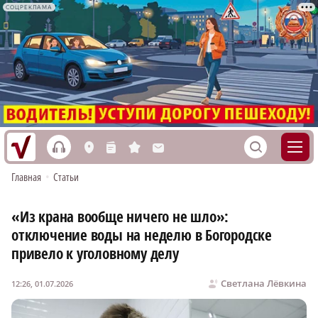
СОЦРЕКЛАМА
h
S
L
n
s
M
Главная
•
Статьи
«Из крана вообще ничего не шло»:
отключение воды на неделю в Богородске
привело к уголовному делу
Светлана Лёвкина
12:26, 01.07.2026