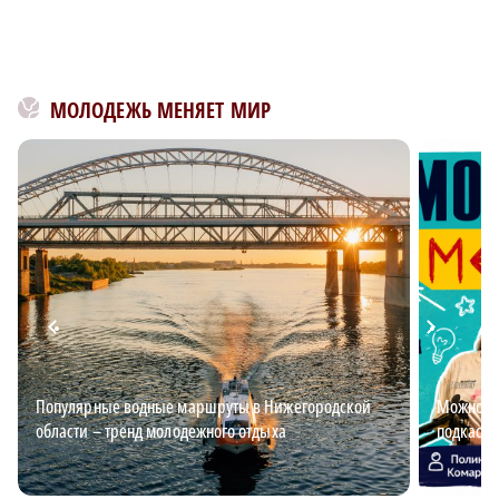
МОЛОДЕЖЬ МЕНЯЕТ МИР
Популярные водные маршруты в Нижегородской
Можно ли
области – тренд молодежного отдыха
подкаст 