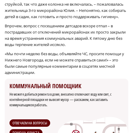
струйкой, так что даже колонка не включалась, – пожаловалась
жительница 3‑го микрорайона Юлия. – Непонятно, как собирать
детей в садик, как готовить и просто поддерживать гигиену».
Впрочем, вопрос с посещением детсадов вскоре отпал – в
пострадавших от отключений микрорайонах их просто закрыли
на время устранения коммунальных аварий. К пятому дню без
воды терпение жителей иссякло.
«Мы почти неделю без воды, объявляйте ЧС, просите помощи у
Нижнего Новгорода, если не можете справиться сами!» – это
были самые популярные комментарии в соцсетях местной
администрации.
КОММУНАЛЬНЫЙ ПОМОЩНИК
Не можете добиться ремонта в доме, внезапно отключают воду или свет, с
контейнерной площадки не вывозят мусор — расскажем, как заставить
коммунальщиков работать.
ОТВЕЧАЕМ НА ВОПРОСЫ
ПОМОЩЬ ЮРИСТА