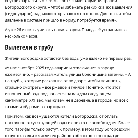
внутриквартальным сетям, – объясняли в администрации
Богородского округа. – Чтобы избежать резких скачков давления
(гидроударов), задвижки открываются поэтапно. Для того, чтобы
давление в системе пришло в норму, потребуется время».
А уже 26 июня случилась новая авария. Правда её устранили за
несколько часов.
Вылетели в трубу
Жители Богородска остаются без воды уже далеко не первый раз.
«У нас с ноября 2025 года аварии и отключения в городе
ежемесячно, – рассказал житель улицы Солоницына Евгений. – А
на трубы, которые раскапывают во дворе, чтобы починить,
страшно смотреть – всё ржавое и гнилое. Понятно, что этот
изношенный водовод лопается на каждом следующем
сантиметре. XXI век, мы живём не в деревне, а в городе, но все с
тазами и вёдрами в квартирах».
При этом, как возмущаются жители Богородска, от оплаты
постоянно отсутствующей воды их никто не освобождает. Более
того, тарифы только растут. К примеру, в этом году Богородский
округ оказался в числе тех районов областного центра, где