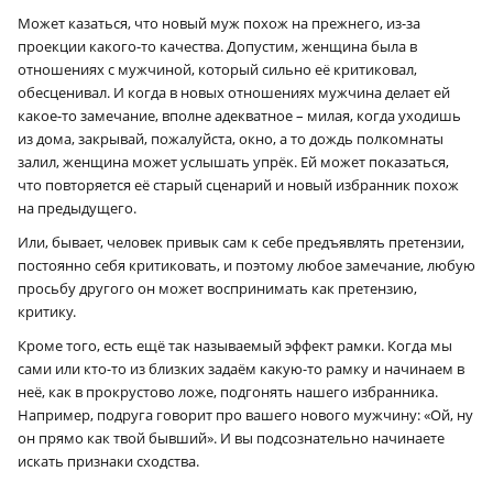
Может казаться, что новый муж похож на прежнего, из-за
проекции какого-то качества. Допустим, женщина была в
отношениях с мужчиной, который сильно её критиковал,
обесценивал. И когда в новых отношениях мужчина делает ей
какое-то замечание, вполне адекватное – милая, когда уходишь
из дома, закрывай, пожалуйста, окно, а то дождь полкомнаты
залил, женщина может услышать упрёк. Ей может показаться,
что повторяется её старый сценарий и новый избранник похож
на предыдущего.
×
Или, бывает, человек привык сам к себе предъявлять претензии,
постоянно себя критиковать, и поэтому любое замечание, любую
просьбу другого он может воспринимать как претензию,
критику.
Кроме того, есть ещё так называемый эффект рамки. Когда мы
сами или кто-то из близких задаём какую-то рамку и начинаем в
неё, как в прокрустово ложе, подгонять нашего избранника.
Например, подруга говорит про вашего нового мужчину: «Ой, ну
он прямо как твой бывший». И вы подсознательно начинаете
искать признаки сходства.