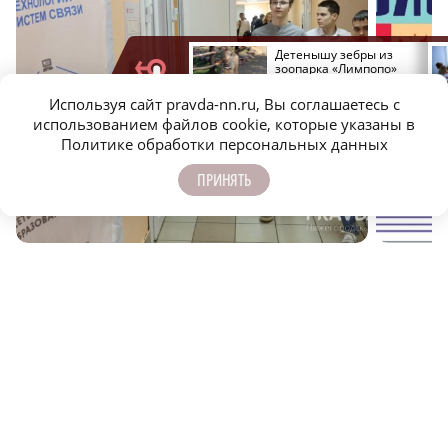
Нижегородцам показали
Детенышу зебры из
обновленную стеллу в
зоопарка «Лимпопо»
Сеченовском округе
выбрали имя
Используя сайт pravda-nn.ru, Вы соглашаетесь с
использованием файлов cookie, которые указаны в
Политике обработки персональных данных
Молодёжь выбирает: где получить высшее
Тренер п
ПРИНЯТЬ
образование в Нижегородской области
как изба