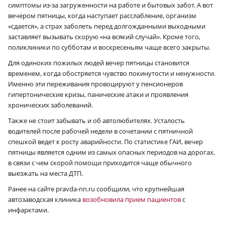
симптомы из-за загруженности на работе и бытовых забот. А вот
вечером пятницы, когда наступает расслабление, организм
«сдается», а страх заболеть перед долгожданными выходными
заставляет вызывать скорую «на всякий случай». Кроме того,
поликлиники по субботам и воскресеньям чаще всего закрыты.
Для одиноких пожилых людей вечер пятницы становится
временем, когда обостряется чувство покинутости и ненужности.
Именно эти переживания провоцируют у пенсионеров
гипертонические кризы, панические атаки и проявления
хронических заболеваний.
Также не стоит забывать и об автолюбителях. Усталость
водителей после рабочей недели в сочетании с пятничной
спешкой ведет к росту аварийности. По статистике ГАИ, вечер
пятницы является одним из самых опасных периодов на дорогах,
в связи с чем скорой помощи приходится чаще обычного
выезжать на места ДТП.
Ранее на сайте pravda-nn.ru сообщили, что крупнейшая
автозаводская клиника
возобновила прием пациентов
с
инфарктами.