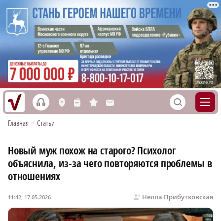
h
S
L
n
s
M
Главная
•
Статьи
Новый муж похож на старого? Психолог
объяснила, из-за чего повторяются проблемы в
отношениях
Нелла Прибутковская
11:42, 17.05.2026