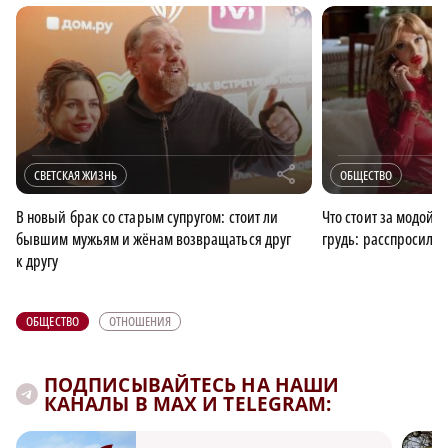
r
СВЕТСКАЯ ЖИЗНЬ
ОБЩЕСТВО
В новый брак со старым супругом: стоит ли
Что стоит за модой 
бывшим мужьям и жёнам возвращаться друг
грудь: расспросили 
к другу
ОБЩЕСТВО
ОТНОШЕНИЯ
ПОДПИСЫВАЙТЕСЬ НА НАШИ
КАНАЛЫ В MAX И TELEGRAM: