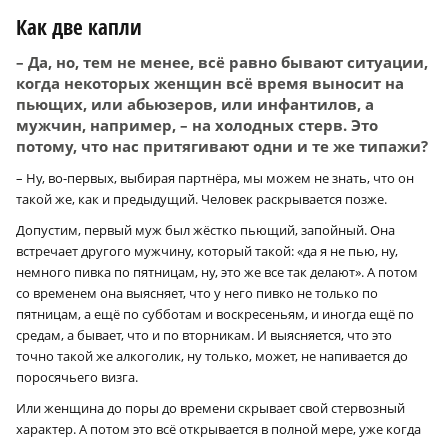
Как две капли
– Да, но, тем не менее, всё равно бывают ситуации,
когда некоторых женщин всё время выносит на
пьющих, или абьюзеров, или инфантилов, а
мужчин, например, – на холодных стерв. Это
потому, что нас притягивают одни и те же типажи?
– Ну, во-первых, выбирая партнёра, мы можем не знать, что он
такой же, как и предыдущий. Человек раскрывается позже.
Допустим, первый муж был жёстко пьющий, запойный. Она
встречает другого мужчину, который такой: «да я не пью, ну,
немного пивка по пятницам, ну, это же все так делают». А потом
со временем она выясняет, что у него пивко не только по
пятницам, а ещё по субботам и воскресеньям, и иногда ещё по
средам, а бывает, что и по вторникам. И выясняется, что это
точно такой же алкоголик, ну только, может, не напивается до
поросячьего визга.
Или женщина до поры до времени скрывает свой стервозный
характер. А потом это всё открывается в полной мере, уже когда