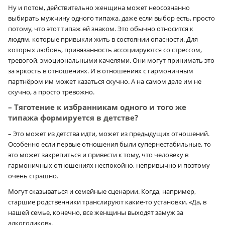
Ну и потом, действительно женщина может неосознанно
выбирать мужчину одного типажа, даже если выбор есть, просто
потому, что этот типаж ей знаком. Это обычно относится к
людям, которые привыкли жить в состоянии опасности. Для
которых любовь, привязанность ассоциируются со стрессом,
тревогой, эмоциональными качелями. Они могут принимать это
за яркость в отношениях. И в отношениях с гармоничным
партнёром им может казаться скучно. А на самом деле им не
скучно, а просто тревожно.
– Тяготение к избранникам одного и того же
типажа формируется в детстве?
– Это может из детства идти, может из предыдущих отношений.
Особенно если первые отношения были супернестабильные, то
это может закрепиться и привести к тому, что человеку в
гармоничных отношениях неспокойно, непривычно и поэтому
очень страшно.
Могут сказываться и семейные сценарии. Когда, например,
старшие родственники транслируют какие-то установки. «Да, в
нашей семье, конечно, все женщины выходят замуж за
алкоголиков».