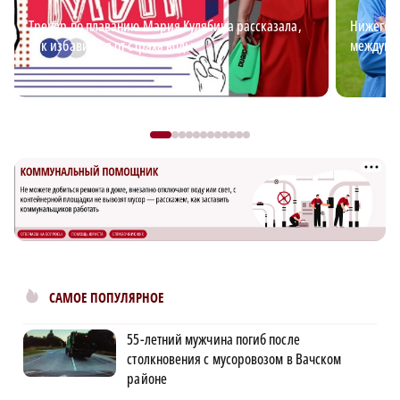
Тренер по плаванию Мария Кулябина рассказала,
Нижегоро
как избавиться от страха воды
междуна
САМОЕ ПОПУЛЯРНОЕ
55-летний мужчина погиб после
столкновения с мусоровозом в Вачском
районе