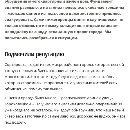
обрушения многоквартирный жилой дом. Фундамент
здания размыло, а на стенах появились сквозные трещины
– жильцов одного из подъездов даже экстренно пришлось
эвакуировать. Сами нижегородцы винят в случившемся не
только стихию, но и коммунальщиков, которые сливают
неподалёку всю воду, откачанную с дорог города. Мы
попытались разобраться в ситуации.
Подмочили репутацию
Сортировка – один из тех микрорайонов города, которые весной
«тонут» первыми. Здесь затапливает и частные дома, и
многоэтажки. Но в этом году бедствие достигло масштабов,
которых старожилы не припомнят. И у местных жителей есть
объяснение, почему так вышло.
«Снега и правда было много, – рассказывает Ирина с улицы
Гороховецкой. – Но у нас его вывозили довольно оперативно. И
уже когда его не осталось, мы вдруг обнаружили, что наш новый
сквер весь затоплен по самые лавочки, дорожек не видно, они все
под водой».