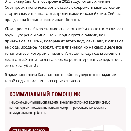
Этот сквер был благоустроен в 2023 году. Тогда у жителей
Сортировки появилась зона отдыха с современными детскими
спортивными площадками, тропинками и скамейками. Сейчас,
правда, она больше напоминает болото.
«Там просто не было столько снега, это всё из-за тех, кто сливает
воду, – уверена Ирина. – Мы неоднократно видели, как
приезжают машины, которые до этого воду откачали, и сливают
её сюда. Вроде бы говорят, что в ливнёвку, но на самом деле всё
течет в сквер, который в низине. А машины едут одна за одной,
десятками. Зачем тогда надо было ремонтировать сквер, чтобы
его так загубить?»
В администрации Канавинского района уверяют: попадание
талой воды из машин в сквер исключено.
КОММУНАЛЬНЫЙ ПОМОЩНИК
Не можете добиться ремонта в доме, внезапно отключают воду или свет, с
контейнерной площадки не вывозят мусор — расскажем, как заставить
коммунальщиков работать.
ОТВЕЧАЕМ НА ВОПРОСЫ