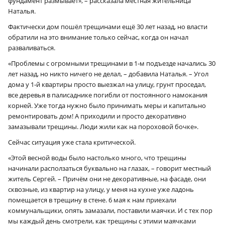
фундамент размывает», – рассказала местная жительница
Наталья.
Фактически дом пошёл трещинами ещё 30 лет назад, но власти
обратили на это внимание только сейчас, когда он начал
разваливаться.
«Проблемы с огромными трещинами в 1‑м подъезде начались 30
лет назад, но никто ничего не делал, – добавила Наталья. – Угол
дома у 1‑й квартиры просто выезжал на улицу, грунт проседал,
все деревья в палисаднике погибли от постоянного намокания
корней. Уже тогда нужно было принимать меры и капитально
ремонтировать дом! А приходили и просто декоративно
замазывали трещины. Люди жили как на пороховой бочке».
Сейчас ситуация уже стала критической.
«Этой весной воды было настолько много, что трещины
начинали расползаться буквально на глазах, – говорит местный
житель Сергей. – Причём они не декоративные, на фасаде, они
сквозные, из квартир на улицу, у меня на кухне уже ладонь
помещается в трещину в стене. 6 мая к нам приехали
коммунальщики, опять замазали, поставили маячки. И с тех пор
мы каждый день смотрели, как трещины с этими маячками