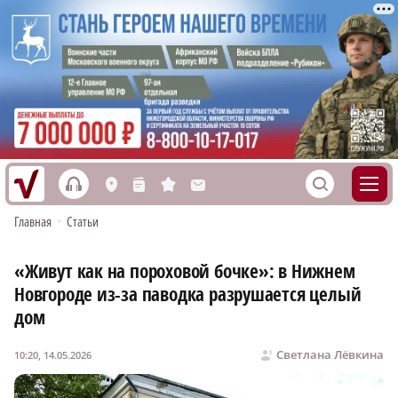
h
S
L
n
s
M
Главная
•
Статьи
«Живут как на пороховой бочке»: в Нижнем
Новгороде из-за паводка разрушается целый
дом
Светлана Лёвкина
10:20, 14.05.2026