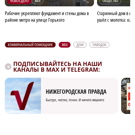
r
НОВОЕ ДЕЛО
ЖКХ
ОБЩЕСТВО
Рабочие укрепляют фундамент и стены дома в
Старинный дом в це
районе метро на улице Горького
ушёл с молотка: как
КОММУНАЛЬНЫЙ ПОМОЩНИК
ЖКХ
ДОМ
ПАВОДОК
ПОДПИСЫВАЙТЕСЬ НА НАШИ
КАНАЛЫ В MAX И TELEGRAM:
НИЖЕГОРОДСКАЯ ПРАВДА
Быстро, честно, точно. И ничего лишнего