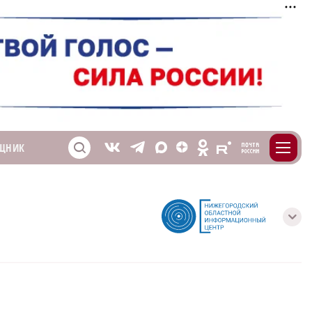
m
T
O
ЩНИК
Z
X
E
S
V
с