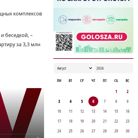
инцидента с сельскохозяйственными
дронами в Ворсме
ищных комплексов
17:29
и беседкой, –
ртиру за 3,3 млн
ПН
ВТ
СР
ЧТ
ПТ
СБ
ВС
1
2
3
4
5
6
7
8
9
10
11
12
13
14
15
16
17
18
19
20
21
22
23
24
25
26
27
28
29
30