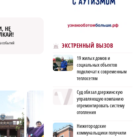
, НЕ
ЛКАЙ!
а событий
ЭКСТРЕННЫЙ ВЫЗОВ
19 жилых домов и
социальных объектов
подключат к современным
теплосетям
Суд обязал дзержинскую
управляющую компанию
отремонтировать систему
отопления
Нижегородские
коммунальщики получили