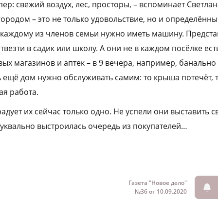
пер: свежий воздух, лес, просторы, – вспоминает Светлан
городом – это не только удовольствие, но и определённы
 каждому из членов семьи нужно иметь машину. Представь
отвезти в садик или школу. А они не в каждом посёлке ест
вых магазинов и аптек – в 9 вечера, например, банально 
А ещё дом нужно обслуживать самим: то крыша потечёт, 
ая работа.
адует их сейчас только одно. Не успели они выставить с
 буквально выстроилась очередь из покупателей…
Газета "Новое дело"
№36 от 10.09.2020