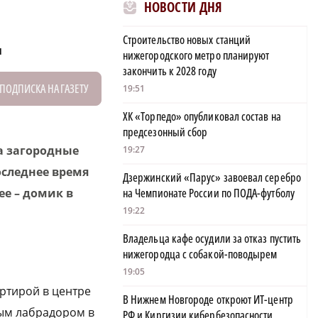
НОВОСТИ ДНЯ
д
Строительство новых станций
нижегородского метро планируют
закончить к 2028 году
ПОДПИСКА НА ГАЗЕТУ
19:51
ХК «Торпедо» опубликовал состав на
предсезонный сбор
а загородные
19:27
оследнее время
Дзержинский «Парус» завоевал серебро
ее – домик в
на Чемпионате России по ПОДА-футболу
19:22
Владельца кафе осудили за отказ пустить
нижегородца с собакой-поводырем
19:05
ртирой в центре
В Нижнем Новгороде откроют ИТ-центр
мым лабрадором в
РФ и Киргизии кибербезопасности