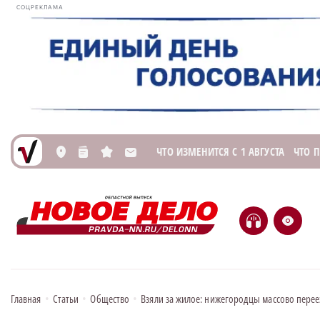
СОЦРЕКЛАМА
ЧТО ИЗМЕНИТСЯ С 1 АВГУСТА
ЧТО 
L
n
s
M
H
e
Главная
•
Статьи
•
Общество
•
Взяли за жилое: нижегородцы массово перее