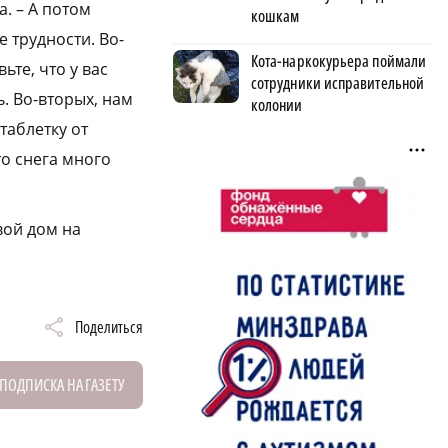
а. – А потом
кошкам
е трудности. Во-
Кота-наркокурьера поймали
те, что у вас
сотрудники исправительной
ь. Во-вторых, нам
колонии
таблетку от
то снега много
вой дом на
Поделиться
ПОДПИСКА НА ГАЗЕТУ