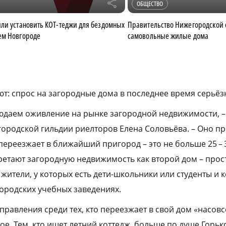
r
ОБЩЕСТВО
ли установить КОТ-теджи для бездомных
Правительство Нижегородской 
ем Новгороде
самовольные жилые дома
т: спрос на загородные дома в последнее время серьёз
людаем оживление на рынке загородной недвижимости, –
ородской гильдии риелторов Елена Соловьёва. – Оно пр
переезжает в ближайший пригород – это не больше 25 – 
ретают загородную недвижимость как второй дом – прос
 жители, у которых есть дети-школьники или студенты и к
городских учебных заведениях.
равления среди тех, кто переезжает в свой дом «насовс
ое. Тем, кто ищет летний коттедж, больше по душе Горьк