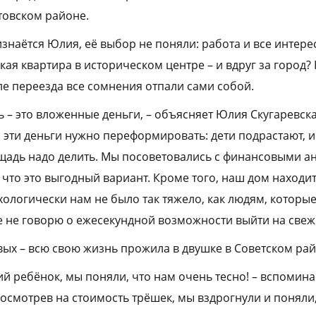
товском районе.
знаётся Юлия, её выбор не поняли: работа и все интер
ая квартира в историческом центре – и вдруг за город? 
ле переезда все сомнения отпали сами собой.
 – это вложенные деньги, – объясняет Юлия Скугаревска
а эти деньги нужно переформировать: дети подрастают, 
щадь надо делить. Мы посоветовались с финансовыми а
 что это выгодный вариант. Кроме того, наш дом находит
ологически нам не было так тяжело, как людям, которые
же не говорю о ежесекундной возможности выйти на свеж
вых – всю свою жизнь прожила в двушке в Советском рай
ий ребёнок, мы поняли, что нам очень тесно! – вспомина
осмотрев на стоимость трёшек, мы вздрогнули и поняли,