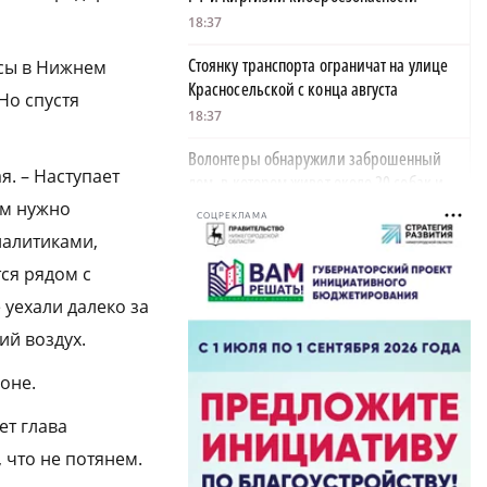
18:37
Стоянку транспорта ограничат на улице
есы в Нижнем
Красносельской с конца августа
Но спустя
18:37
Волонтеры обнаружили заброшенный
я. – Наступает
дом, в котором живет около 20 собак и
щенков
им нужно
СОЦРЕКЛАМА
18:02
налитиками,
ся рядом с
В Нижегородской области наградили
более 40 организаций к Дню строителя
 уехали далеко за
17:57
ий воздух.
Садыр Жапаров и Глеб Никитин провели
оне.
рабочую встречу в Киргизии
17:38
ет глава
 что не потянем.
Названы причины и последствия