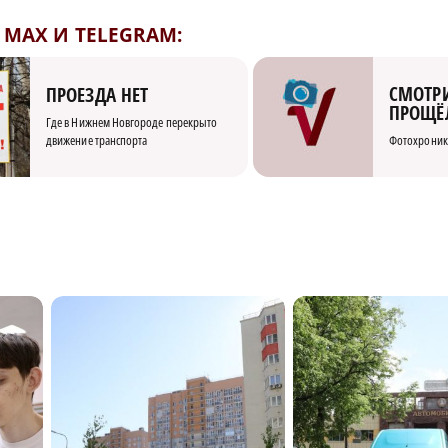
MAX И TELEGRAM:
СМОТРИ
ПРОЕЗДА НЕТ
ПРОЩЁ
Где в Нижнем Новгороде перекрыто
движение транспорта
Фотохроник