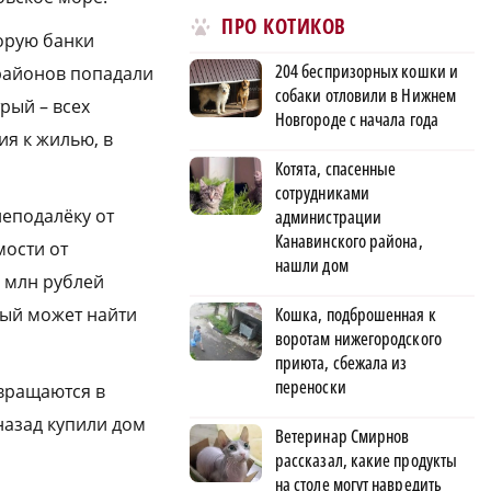
ПРО КОТИКОВ
торую банки
204 беспризорных кошки и
 районов попадали
собаки отловили в Нижнем
рый – всех
Новгороде с начала года
я к жилью, в
Котята, спасенные
сотрудниками
еподалёку от
администрации
Канавинского района,
мости от
нашли дом
7 млн рублей
Кошка, подброшенная к
дый может найти
воротам нижегородского
приюта, сбежала из
переноски
звращаются в
назад купили дом
Ветеринар Смирнов
рассказал, какие продукты
на столе могут навредить