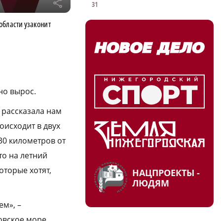
r
31
области узаконит
но вырос.
 рассказала нам
оисходит в двух
30 километров от
то на летний
оторые хотят,
НАЦПРОЕКТЫ -
ЛЮДЯМ
ем», –
овское море.