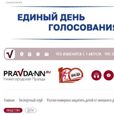
СОЦРЕКЛАМА
ЧТО ИЗМЕНИТСЯ С 1 АВГУСТА
ЧТО 
L
n
s
M
H
e
Главная
•
Экспертный клуб
•
Россия намерена защитить детей от внешнего 
ОБЩЕСТВО
ДЕТИ