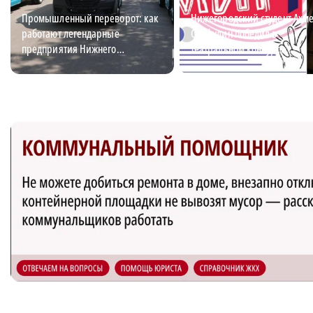
Промышленный переворот: как
Нижегородский студент Ахм
работают легендарные
Сайфулин победил в
предприятия Нижнего
театральном конкурсе
Новгорода
«Табуретка»