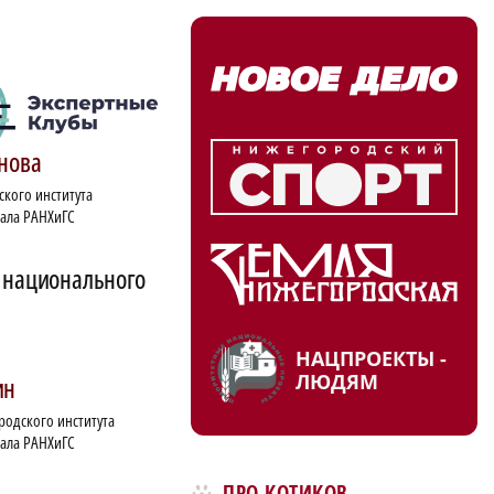
нова
кого института
ала РАНХиГС
м национального
НАЦПРОЕКТЫ -
ЛЮДЯМ
ин
одского института
ала РАНХиГС
ПРО КОТИКОВ