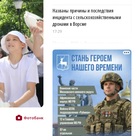
Названы причины и последствия
инцидента с сельскохозяйственными
дронами в Ворсме
17:29
Модель «ФОК на Родионова» вошла в
число лучших на ТИМ-ЛИДЕРЫ 2025/26
17:19
Нижегородцам объяснили, как
оплачивается больничный во время
отпуска
16:54
Глеб Никитин представил направления
сотрудничества региона с Киргизией
16:39
Фотобанк
На 12% снизилось число травмированных
людей на Горьковской магистрали