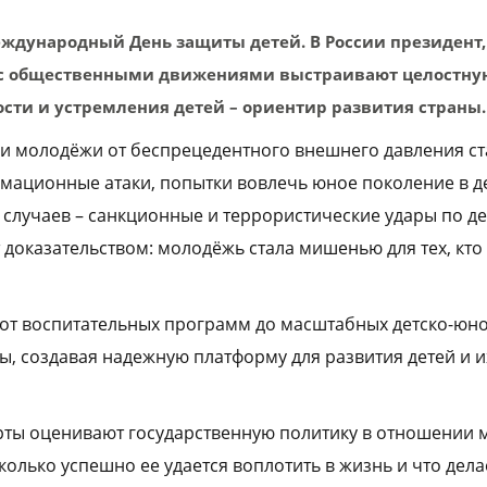
ждународный День защиты детей. В России президент,
 с общественными движениями выстраивают целостную
ости и устремления детей – ориентир развития страны.
 и молодёжи от беспрецедентного внешнего давления 
мационные атаки, попытки вовлечь юное поколение в д
е случаев – санкционные и террористические удары по д
 доказательством: молодёжь стала мишенью для тех, кто 
 от воспитательных программ до масштабных детско-юн
ы, создавая надежную платформу для развития детей и и
ты оценивают государственную политику в отношении м
колько успешно ее удается воплотить в жизнь и что дела