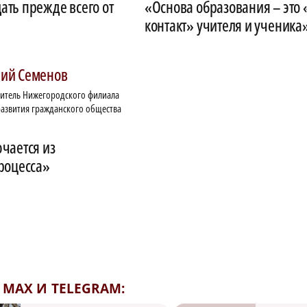
ть прежде всего от
«Основа образования – это
контакт» учителя и ученика
ний
Семенов
итель Нижегородского филиала
азвития гражданского общества
чается из
роцесса»
MAX И TELEGRAM: