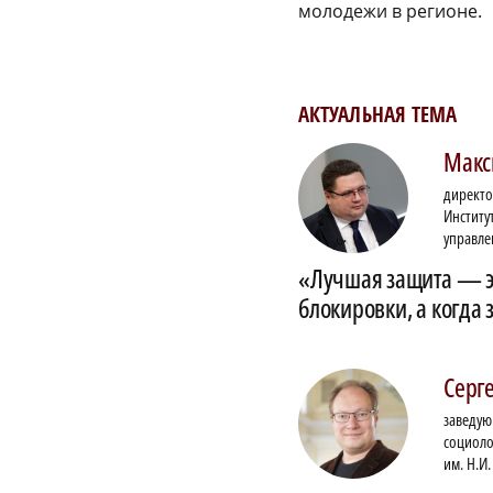
молодежи в регионе.
АКТУАЛЬНАЯ ТЕМА
Макс
директо
Институ
управле
«Лучшая защита — эт
блокировки, а когда
Серг
заведу
социоло
им. Н.И