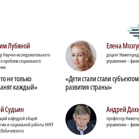
им
Лубяной
Елена
Мозгу
р Научно-исследовательского
доцент Нижегородс
та проблем социального
управления – фили
ния
о не только
«Дети стали стали субъекто
 занят каждый»
развития страны»
ей
Судьин
Андрей
Дах
ющий кафедрой общей
профессор Нижегор
гии и социальной работы ННГУ
управления – фили
. Лобачевского