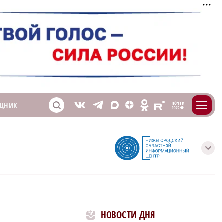
m
T
O
ЩНИК
Z
X
E
S
V
с
НОВОСТИ ДНЯ