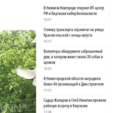
В Нижнем Новгороде откроют ИТ-центр
РФ и Киргизии кибербезопасности
18:37
Стоянку транспорта ограничат на улице
Красносельской с конца августа
18:37
Волонтеры обнаружили заброшенный
дом, в котором живет около 20 собак и
щенков
18:02
В Нижегородской области наградили
более 40 организаций к Дню строителя
17:57
Садыр Жапаров и Глеб Никитин провели
рабочую встречу в Киргизии
17:38