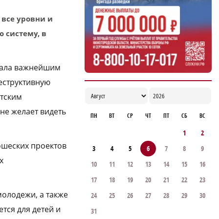
16:36
 все уровни и
 систему, в
стала важнейшим
еструктивную
етским
не желает видеть
ПН
ВТ
СР
ЧТ
ПТ
СБ
ВС
1
2
ошеских проектов
3
4
5
6
7
8
9
х
10
11
12
13
14
15
16
17
18
19
20
21
22
23
олодежи, а также
24
25
26
27
28
29
30
ется для детей и
31