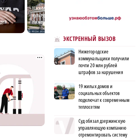
еского
Насколько хорошо вы знаете
Квартирный запр
культурную жизнь
молодёжи сэкон
юдей
Нижегородской области?
покупке жилья 
Новгороде
ЭКСТРЕННЫЙ ВЫЗОВ
Нижегородские
коммунальщики получили
почти 20 млн рублей
штрафов за нарушения
19 жилых домов и
социальных объектов
подключат к современным
теплосетям
Суд обязал дзержинскую
управляющую компанию
отремонтировать систему