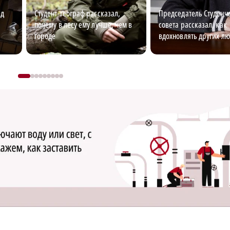
ед
Студент-географ рассказал,
Председатель Студенч
почему в лесу ему лучше, чем в
совета рассказал, как
городе
вдохновлять других л