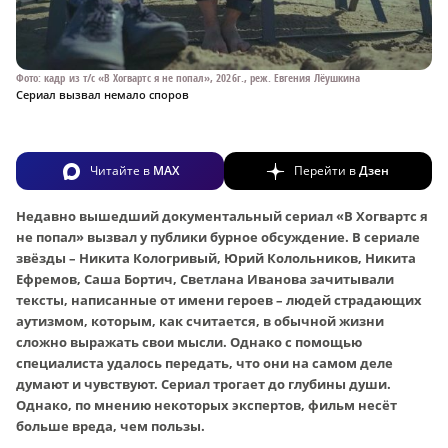
Фото: кадр из т/с «В Хогвартс я не попал», 2026г., реж. Евгения Лёушкина
Сериал вызвал немало споров
Читайте в
MAX
Перейти в
Дзен
Недавно вышедший документальный сериал «В Хогвартс я
не попал» вызвал у публики бурное обсуждение. В сериале
звёзды – Никита Кологривый, Юрий Колольников, Никита
Ефремов, Саша Бортич, Светлана Иванова зачитывали
тексты, написанные от имени героев – людей страдающих
аутизмом, которым, как считается, в обычной жизни
сложно выражать свои мысли. Однако с помощью
специалиста удалось передать, что они на самом деле
думают и чувствуют. Сериал трогает до глубины души.
Однако, по мнению некоторых экспертов, фильм несёт
больше вреда, чем пользы.