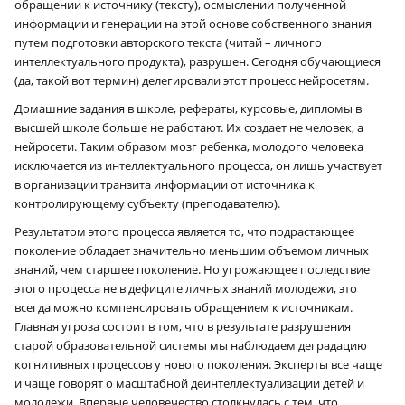
обращении к источнику (тексту), осмыслении полученной
информации и генерации на этой основе собственного знания
путем подготовки авторского текста (читай – личного
интеллектуального продукта), разрушен. Сегодня обучающиеся
(да, такой вот термин) делегировали этот процесс нейросетям.
Домашние задания в школе, рефераты, курсовые, дипломы в
высшей школе больше не работают. Их создает не человек, а
нейросети. Таким образом мозг ребенка, молодого человека
исключается из интеллектуального процесса, он лишь участвует
в организации транзита информации от источника к
контролирующему субъекту (преподавателю).
Результатом этого процесса является то, что подрастающее
поколение обладает значительно меньшим объемом личных
знаний, чем старшее поколение. Но угрожающее последствие
этого процесса не в дефиците личных знаний молодежи, это
всегда можно компенсировать обращением к источникам.
Главная угроза состоит в том, что в результате разрушения
старой образовательной системы мы наблюдаем деградацию
когнитивных процессов у нового поколения. Эксперты все чаще
и чаще говорят о масштабной деинтеллектуализации детей и
молодежи. Впервые человечество столкнулась с тем, что