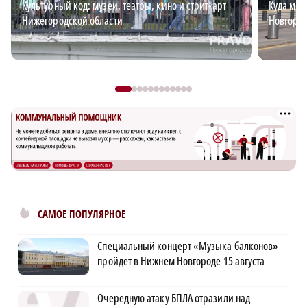
Культурный код: музеи, театры, кино и стрит-арт
Куда мож
Нижегородской области
Новгоро
САМОЕ ПОПУЛЯРНОЕ
Специальный концерт «Музыка балконов»
пройдет в Нижнем Новгороде 15 августа
Очередную атаку БПЛА отразили над