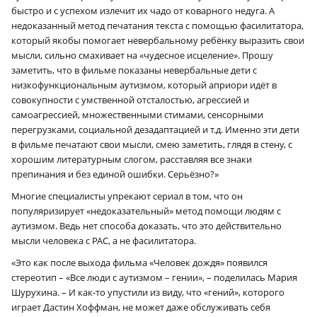
быстро и с успехом излечит их чадо от коварного недуга. А
недоказанный метод печатания текста с помощью фасилитатора,
который якобы помогает невербальному ребёнку выразить свои
мысли, сильно смахивает на «чудесное исцеление». Прошу
заметить, что в фильме показаны невербальные дети с
низкофункциональным аутизмом, который априори идёт в
совокупности с умственной отсталостью, агрессией и
самоагрессией, множественными стимами, сенсорными
перегрузками, социальной дезадаптацией и т.д. Именно эти дети
в фильме печатают свои мысли, смею заметить, глядя в стену, с
хорошим литературным слогом, расставляя все знаки
препинания и без единой ошибки. Серьёзно?»
Многие специалисты упрекают сериал в том, что он
популяризирует «недоказательный» метод помощи людям с
аутизмом. Ведь нет способа доказать, что это действительно
мысли человека с РАС, а не фасилитатора.
«Это как после выхода фильма «Человек дождя» появился
стереотип – «Все люди с аутизмом – гении», – поделилась Мария
Шурухина. – И как-то упустили из виду, что «гений», которого
играет Дастин Хоффман, не может даже обслуживать себя