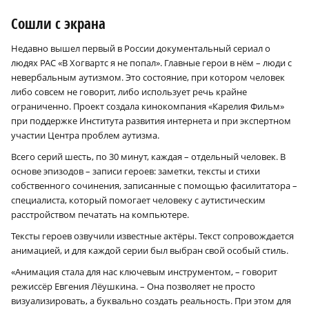
Сошли с экрана
Недавно вышел первый в России документальный сериал о
людях РАС «В Хогвартс я не попал». Главные герои в нём – люди с
невербальным аутизмом. Это состояние, при котором человек
либо совсем не говорит, либо использует речь крайне
ограниченно. Проект создала кинокомпания «Карелия Фильм»
при поддержке Института развития интернета и при экспертном
участии Центра проблем аутизма.
Всего серий шесть, по 30 минут, каждая – отдельный человек. В
основе эпизодов – записи героев: заметки, тексты и стихи
собственного сочинения, записанные с помощью фасилитатора –
специалиста, который помогает человеку с аутистическим
расстройством печатать на компьютере.
Тексты героев озвучили известные актёры. Текст сопровождается
анимацией, и для каждой серии был выбран свой особый стиль.
«Анимация стала для нас ключевым инструментом, – говорит
режиссёр Евгения Лёушкина. – Она позволяет не просто
визуализировать, а буквально создать реальность. При этом для