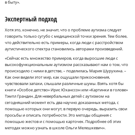
в быту».
Экспертный подход
Хотя это, конечно, не значит, что о проблеме аутизма следует
говорить только сугубо с медицинской точки зрения. Тем более,
что действительно есть примеры, когда люди с расстройством
аутистического спектра становились авторами произведений.
«Сейчас есть множество примеров, когда выросшие люди с
высокофункциональным аутизмом рассказывают нам о том, что
происходило с ними в детстве, – поделилась Мария Шурухина. –
Как они видели этот мир, как ощущали прикосновения,
чувствовали запахи, слышали различные шумы. Взять хотя бы
книги «Особое детство» Ирис Юханссон или «Картинки в голове»
Тэмпл Грандин. Для невербальных детей с аутизмом на
сегодняшний момент есть два научно доказанных метода, с
помощью которых они могут, в первую очередь, выразить свои
просьбы и описать потребности. Это методы общения с
помощью жестов и с помощью карточек. Подробнее об этих
методах можно узнать в школе Ольги Мелешкевич».