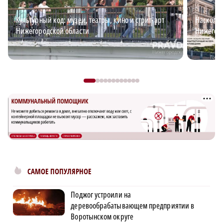
Культурный код: музеи, театры, кино и стрит-арт
Наскольк
Нижегородской области
Нижегоро
САМОЕ ПОПУЛЯРНОЕ
Поджог устроили на
деревообрабатывающем предприятии в
Воротынском округе