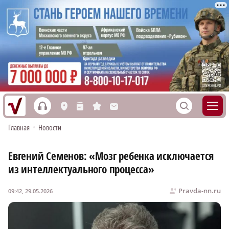
h
S
L
n
s
M
Главная
•
Новости
Евгений Семенов: «Мозг ребенка исключается
из интеллектуального процесса»
Pravda-nn.ru
09:42, 29.05.2026