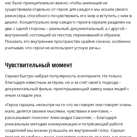
нас было принципиально важно, чтобы анимация не
существовала отдельно от героя: для каждого мы искали своего
режиссёра, способного почувствовать его мир и вступить с ним в
диалог. Концептуально мир каждого героя в сериале разделён на
два: с одной стороны – реальный, документальный, а с другой –
внутренний, состоящий из текстов, переживаний и образов.
Показать это внутреннее пространство крайне сложно, особенно
учитывая, что герои не используют устную речь».
Чувствительный момент
Сериал быстро набрал популярность в интернете. Не только
благодаря известным актёрам, но и за счёт своего подхода –
документальный фильм, приоткрывающий завесу мира людей с
иным складом ума.
«Герои сериала, несмотря на то что не говорят или говорят очень
мало, делятся своими мыслями, чувствами и мечтами, –
рассказывает психолог Александра Самопляс. – Благодаря
уникальным методам коммуникации и потрясающей работе
создателей мы можем услышать их внутренний голос. Сериал
трогает до глубины души, заставляет задуматься о том, как важно