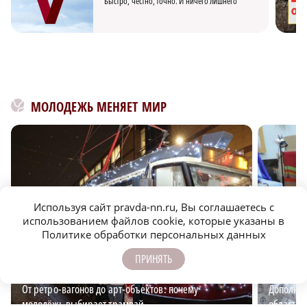
Быстро, честно, точно. И ничего лишнего
МОЛОДЕЖЬ МЕНЯЕТ МИР
Используя сайт pravda-nn.ru, Вы соглашаетесь с
использованием файлов cookie, которые указаны в
Политике обработки персональных данных
ПРИНЯТЬ
От ретро-вагонов до арт-объектов: почему
Дополнит
молодёжь выбирает трамвай
области: 