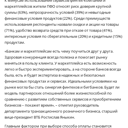
К минусам использования сервисов финтех-компаний и
маркетплейсов жители ПФО относят риск доверия крупной
суммы (63%), непрозрачность условий (39%) и невыгодные
финансовые условия продуктов (22%). Среди преимуществ
использования респонденты назвали скидки и акции на товары
(71%), удобство возврата средств при отказе от товара (41%),
интересные условия по сберегательным (20%) и кредитным (15%)
продуктам.
«Банкам и маркетплейсам есть чему поучиться друг у друга.
Здоровая конкуренция всегда полезна и помогает рынку
меняться в пользу клиента. У маркетплейса есть возможность
легко и быстро экспериментировать, а на стороне банков всегда
была, есть и будет экспертиза в надежных и безопасных
финансовых продуктах и сервисах. Идеальными условиями на
рынке могла бы стать синергия финтехов и бигбанков. Будет ли
модель партнерских отношений более жизнеспособной по
сравнению с развитием собственных сервисов и приобретением
бизнесов – покажет время», – отметил руководитель
департамента транзакционного розничного бизнеса, старший
вице-президент ВТБ Ростислав Яныкин.
Главным фактором при выборе способа оплаты становится