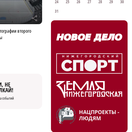
24
25
26
27
28
29
30
31
r
тографии второго
ны
, НЕ
ЛКАЙ!
а событий
НАЦПРОЕКТЫ -
ЛЮДЯМ