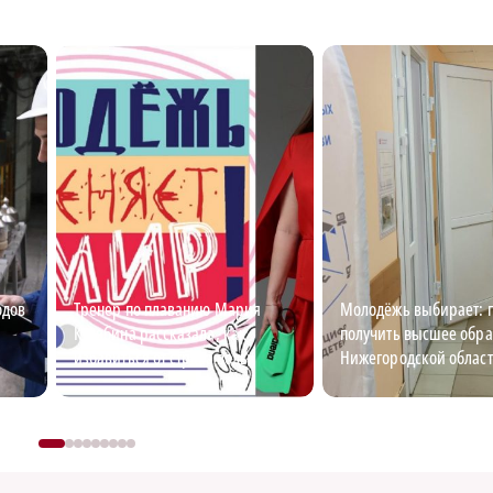
одов
Тренер по плаванию Мария
Молодёжь выбирает: г
Кулябина рассказала, как
получить высшее обра
избавиться от страха воды
Нижегородской облас