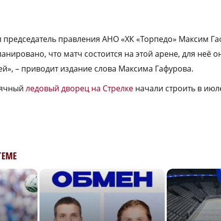
председатель правления АНО «ХК «Торпедо» Максим Га
нировано, что матч состоится на этой арене, для неё он
ей», – приводит издание слова Максима Гафурова.
сячный
ледовый дворец на Стрелке
начали строить в июле
ТЕМЕ