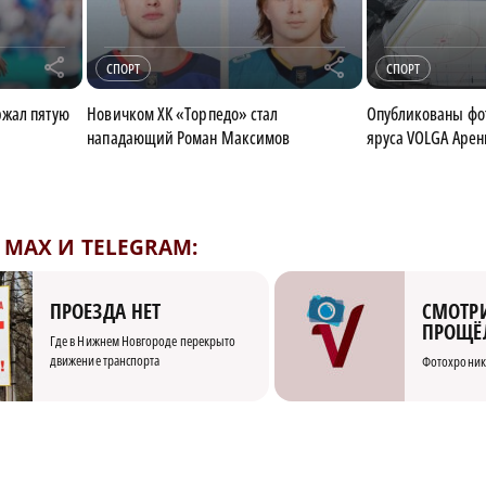
r
r
СПОРТ
СПОРТ
ржал пятую
Новичком ХК «Торпедо» стал
Опубликованы фо
нападающий Роман Максимов
яруса VOLGA Аре
MAX И TELEGRAM:
СМОТРИ
ПРОЕЗДА НЕТ
ПРОЩЁ
Где в Нижнем Новгороде перекрыто
движение транспорта
Фотохроник