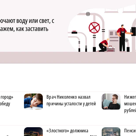
вгород»
Врач Николенко назвал
Нижег
обеду
причины усталости у детей
мошен
рубле
«Злостного» должника
Пенси