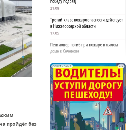
победу подряд
21:08
Третий класс пожароопасности действует
в Нижегородской области
17:05
Пенсионер погиб при пожаре в жилом
доме в Сеченове
16:19
СОЦРЕКЛАМА
Нижегородец перевел мошенникам более
7,5 млн рублей
×
15:44
Часть Блиновского пассажа продают в
Нижнем Новгороде
15:04
вским
Врач Николенко назвал причины
ча пройдёт без
усталости у детей