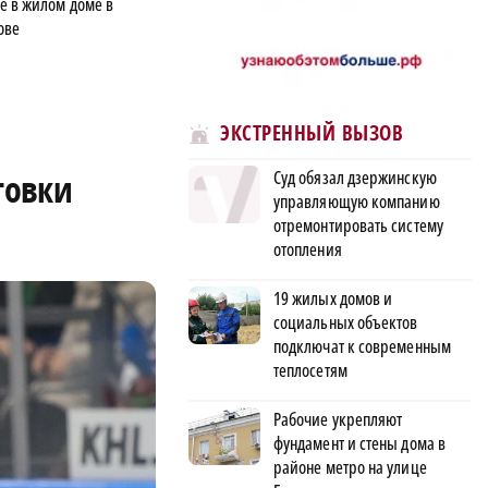
е в жилом доме в
ове
ЭКСТРЕННЫЙ ВЫЗОВ
Суд обязал дзержинскую
товки
управляющую компанию
отремонтировать систему
отопления
19 жилых домов и
социальных объектов
подключат к современным
теплосетям
Рабочие укрепляют
фундамент и стены дома в
районе метро на улице