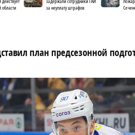
 действует
задержали сотрудники ГАИ
пожар
 области
за неуплату штрафов
Сечен
ставил план предсезонной подго