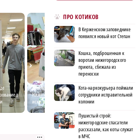
ПРО КОТИКОВ
В Керженском заповеднике
появился новый кот Степан
Кошка, подброшенная к
воротам нижегородского
приюта, сбежала из
переноски
де
Дополнительное образование в
Основа будущего
Кота-наркокурьера поймали
зование в
Нижегородской области: наука,
Нижегородская 
сотрудники исправительной
ти
искусство и спорт
поддерживает се
колонии
Пушистый строй:
нижегородские спасатели
рассказали, как коты служат
в МЧС