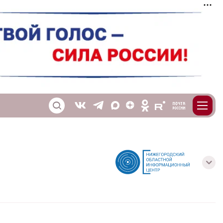
m
T
O
Z
X
E
S
V
с