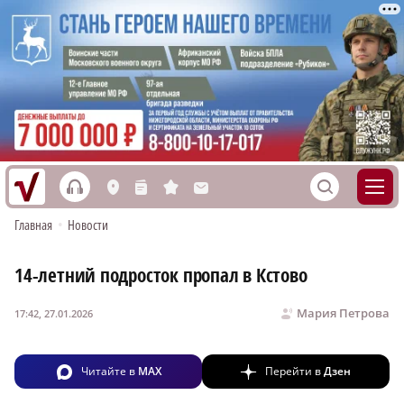
h
S
L
n
s
M
Главная
•
Новости
14-летний подросток пропал в Кстово
Мария Петрова
17:42, 27.01.2026
Читайте в
MAX
Перейти в
Дзен