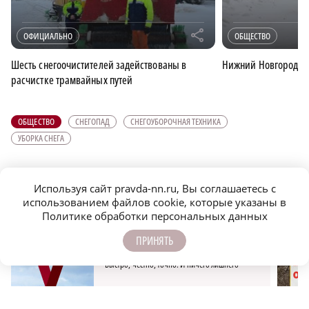
r
ОФИЦИАЛЬНО
ОБЩЕСТВО
Шесть снегоочистителей задействованы в
Нижний Новгород на
расчистке трамвайных путей
ОБЩЕСТВО
СНЕГОПАД
СНЕГОУБОРОЧНАЯ ТЕХНИКА
УБОРКА СНЕГА
ПОДПИСЫВАЙТЕСЬ НА НАШИ
Используя сайт pravda-nn.ru, Вы соглашаетесь с
КАНАЛЫ В MAX И TELEGRAM:
использованием файлов cookie, которые указаны в
Политике обработки персональных данных
ПРИНЯТЬ
НИЖЕГОРОДСКАЯ ПРАВДА
Быстро, честно, точно. И ничего лишнего