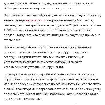
администраций районов, подведомственных организаций и
«Объединенного коммунального оператора».
Напомним, что начавшийся сегодня утром снегопад, по прогнозу
затянется еще
на трое суток
. Как рассказал Антон Максимов,
снегопад, этот январь бьет все рекорды – за 26 дней выпало более
170% месячной нормы или свыше 85 сантиметров, и это не
предел. Ожидается, что в ближайшие дни выпадет еще примерно
столько же.
В связи с этим, работа по уборке снега ведется в усиленном
режиме – главы районов лично контролируют ситуацию,
сотрудники административно-технической инспекции
круглосуточно следят за качеством уборки и выдают
уведомления на устранение нарушений.
Большую часть из них устраняют в течение суток, если сроки
нарушаются – выписывается штраф. Также замглавы городской
мэрии попросил нижегородцев по возможности не использовать
личный транспорт и не парковать автомобили на обочинах улиц,
поскольку это сужает площадь проезжей части, которая должна
чиститься спецмашинами.