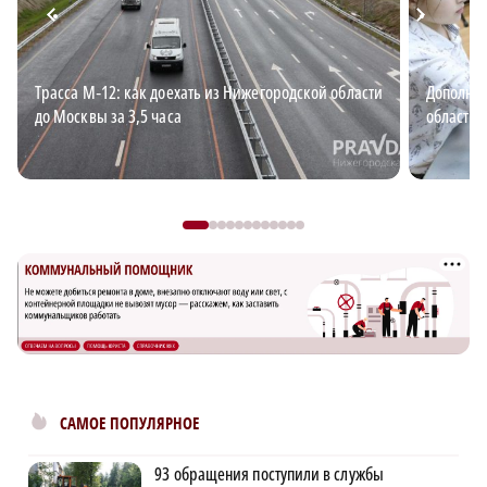
Трасса М‑12: как доехать из Нижегородской области
Дополнит
до Москвы за 3,5 часа
области: 
САМОЕ ПОПУЛЯРНОЕ
93 обращения поступили в службы