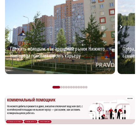
Где жить молодым: как арендный рынок Нижнего
Озёра, з
Новгорода помогает строить карьеру
самые к