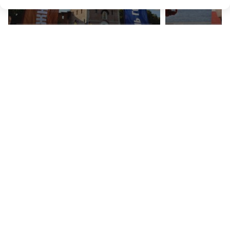
r
ОБЩЕСТВО
ОБЩЕСТВО
Объявлена программа празднования 805-летия
Пушистый строй: ни
Нижнего Новгорода
рассказали, как кот
ПРОИСШЕСТВИЯ
Стали свидетелем происшествия, знаете участников события?
Сообщите об этом в редакцию "Нижегородской правды" по
телефону
(831) 233-94-53
или отправьте сообщение на почту
news@pravda-nn.ru
ПОДПИСЫВАЙТЕСЬ НА НАШИ
КАНАЛЫ В MAX И TELEGRAM:
НИЖЕГОРОДСКАЯ ПРАВДА