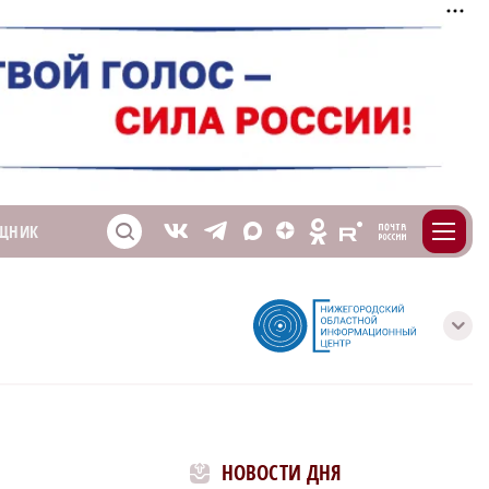
m
T
O
ЩНИК
Z
X
E
S
V
с
НОВОСТИ ДНЯ