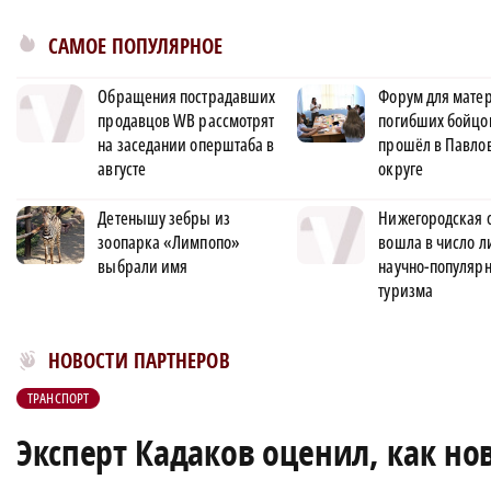
САМОЕ ПОПУЛЯРНОЕ
Обращения пострадавших
Форум для матер
продавцов WB рассмотрят
погибших бойцо
на заседании оперштаба в
прошёл в Павло
августе
округе
Детенышу зебры из
Нижегородская 
зоопарка «Лимпопо»
вошла в число л
выбрали имя
научно-популярн
туризма
Новости МирТесен
НОВОСТИ ПАРТНЕРОВ
ТРАНСПОРТ
Эксперт Кадаков оценил, как н