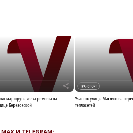
r
ТРАНСПОРТ
нят маршруты из-за ремонта на
Участок улицы Маслякова пере
улице Березовской
теплосетей
MAX И TELEGRAM: