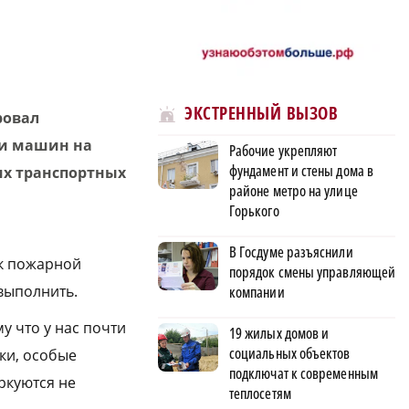
ЭКСТРЕННЫЙ ВЫЗОВ
ровал
и машин на
Рабочие укрепляют
фундамент и стены дома в
их транспортных
районе метро на улице
Горького
В Госдуме разъяснили
 к пожарной
порядок смены управляющей
выполнить.
компании
у что у нас почти
19 жилых домов и
социальных объектов
ки, особые
подключат к современным
ркуются не
теплосетям