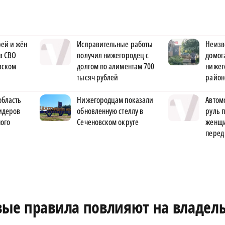
ей и жён
Исправительные работы
Неизв
в СВО
получил нижегородец с
домог
вском
долгом по алиментам 700
нижег
тысяч рублей
район
область
Нижегородцам показали
Автом
идеров
обновленную стеллу в
руль 
ого
Сеченовском округе
женщи
перед
овые правила повлияют на владел