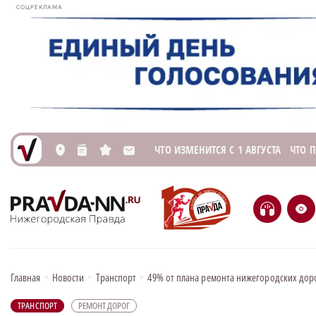
СОЦРЕКЛАМА
ЧТО ИЗМЕНИТСЯ С 1 АВГУСТА
ЧТО 
L
n
s
M
H
e
Главная
•
Новости
•
Транспорт
•
49% от плана ремонта нижегородских дор
ТРАНСПОРТ
РЕМОНТ ДОРОГ