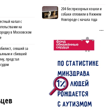
204 беспризорных кошки и
собаки отловили в Нижнем
Новгороде с начала года
естный напал с
ательствами на
ородку в Московском
е
обилист, севший за
пьяным и сбивший
ну, предстал
 судом
ьцев