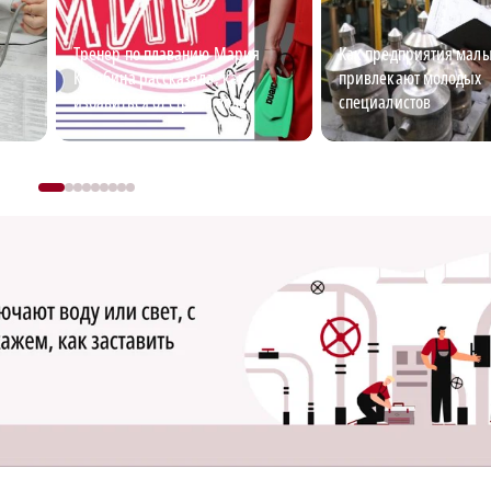
Тренер по плаванию Мария
Как предприятия малы
Кулябина рассказала, как
привлекают молодых
избавиться от страха воды
специалистов