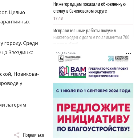
Нижегородцам показали обновленную
стеллу в Сеченовском округе
рог. Целью
17:43
 гарантийных
Исправительные работы получил
нижегородец с долгом по алиментам 700
у городу. Среди
тысяч рублей
ица Звездинка –
17:37
СОЦРЕКЛАМА
Обращения пострадавших продавцов WB
рассмотрят на заседании оперштаба в
сской, Новикова-
августе
проводе у
17:21
Нижегородская область вошла в число
лидеров научно-популярного туризма
ми лагерям
17:10
Специальный концерт «Музыка
балконов» пройдет в Нижнем Новгороде
Поделиться
15 августа