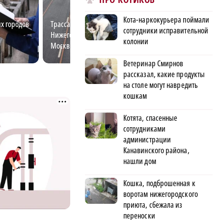
Кота-наркокурьера поймали
х городов
Трасса М‑12: как доехать из
Госслужба для м
сотрудники исправительной
Нижегородской области до
перспективы и 
колонии
Москвы за 3,5 часа
возможности
Ветеринар Смирнов
рассказал, какие продукты
на столе могут навредить
кошкам
Котята, спасенные
сотрудниками
администрации
Канавинского района,
нашли дом
Кошка, подброшенная к
воротам нижегородского
приюта, сбежала из
переноски