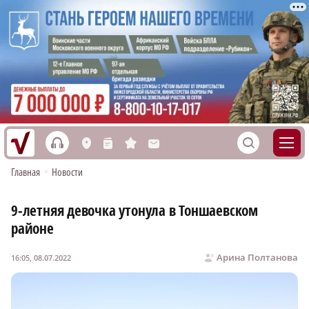
h
S
L
n
s
M
Главная
•
Новости
9‑летняя девочка утонула в Тоншаевском
районе
Арина Полтанова
16:05, 08.07.2022