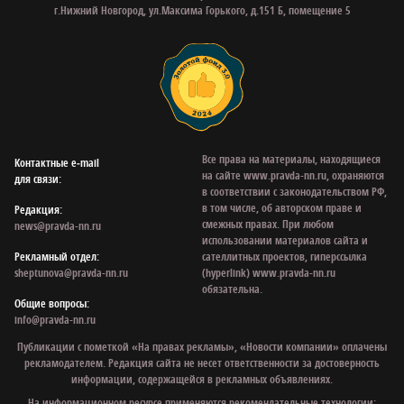
г.Нижний Новгород, ул.Максима Горького, д.151 Б, помещение 5
Все права на материалы, находящиеся
Контактные e‑mail
на сайте www.pravda-nn.ru, охраняются
для связи:
в соответствии с законодательством РФ,
в том числе, об авторском праве и
Редакция:
смежных правах. При любом
news@pravda-nn.ru
использовании материалов сайта и
Рекламный отдел:
сателлитных проектов, гиперссылка
sheptunova@pravda-nn.ru
(hyperlink) www.pravda-nn.ru
обязательна.
Общие вопросы:
info@pravda-nn.ru
Публикации с пометкой «На правах рекламы», «Новости компании» оплачены
рекламодателем. Редакция сайта не несет ответственности за достоверность
информации, содержащейся в рекламных объявлениях.
На информационном ресурсе применяются рекомендательные технологии: