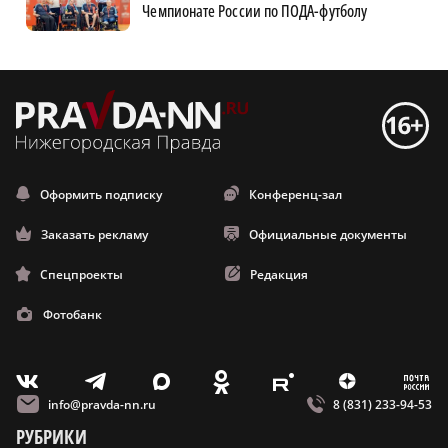
Чемпионате России по ПОДА-футболу
Оформить подписку
Конференц-зал
Заказать рекламу
Официальные документы
Спецпроекты
Редакция
Фотобанк
m
T
O
Z
X
E
V
info@pravda-nn.ru
8 (831) 233-94-53
РУБРИКИ