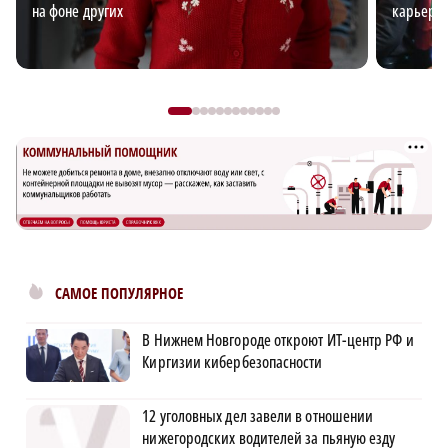
на фоне других
карьерн
САМОЕ ПОПУЛЯРНОЕ
В Нижнем Новгороде откроют ИТ-центр РФ и
Киргизии кибербезопасности
12 уголовных дел завели в отношении
нижегородских водителей за пьяную езду