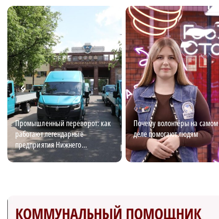
Промышленный переворот: как
Почему волонтёры на самом
работают легендарные
деле помогают людям
предприятия Нижнего
Новгорода