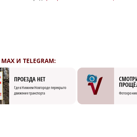
MAX И TELEGRAM:
СМОТРИ
ПРОЕЗДА НЕТ
ПРОЩЁ
Где в Нижнем Новгороде перекрыто
движение транспорта
Фотохроник