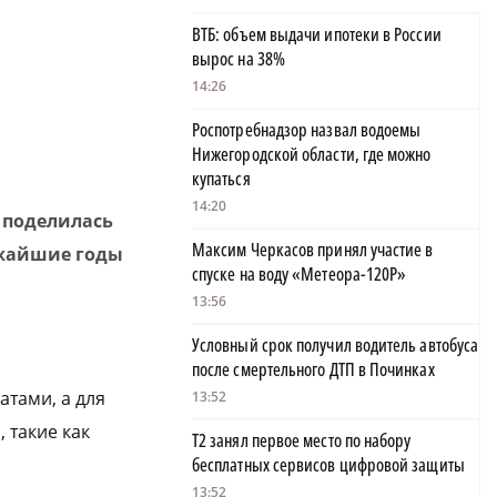
ВТБ: объем выдачи ипотеки в России
вырос на 38%
14:26
Роспотребнадзор назвал водоемы
Нижегородской области, где можно
купаться
14:20
поделилась
Максим Черкасов принял участие в
ижайшие годы
спуске на воду «Метеора-120Р»
13:56
Условный срок получил водитель автобуса
после смертельного ДТП в Починках
атами, а для
13:52
 такие как
Т2 занял первое место по набору
бесплатных сервисов цифровой защиты
13:52