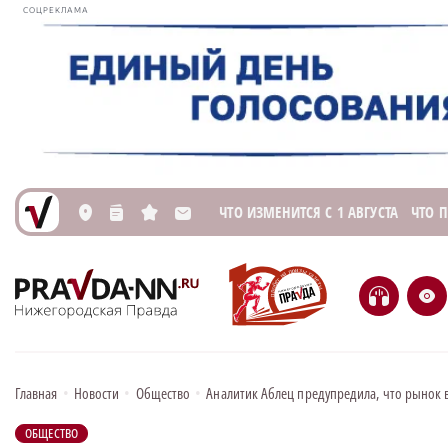
СОЦРЕКЛАМА
ЧТО ИЗМЕНИТСЯ С 1 АВГУСТА
ЧТО 
L
n
s
M
H
e
Главная
•
Новости
•
Общество
•
Аналитик Аблец предупредила, что рынок 
ОБЩЕСТВО