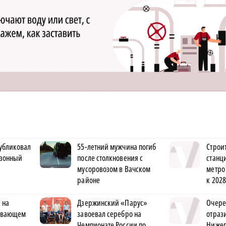
убликовал
55-летний мужчина погиб
Строи
езонный
после столкновения с
станц
мусоровозом в Вачском
метро
районе
к 2028
 на
Дзержинский «Парус»
Очере
ывающем
завоевал серебро на
отраз
Чемпионате России по
Нижег