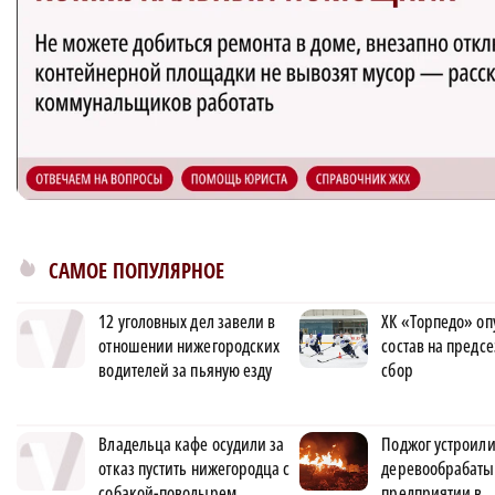
САМОЕ ПОПУЛЯРНОЕ
12 уголовных дел завели в
ХК «Торпедо» оп
отношении нижегородских
состав на предс
водителей за пьяную езду
сбор
Владельца кафе осудили за
Поджог устроили
отказ пустить нижегородца с
деревообрабат
собакой-поводырем
предприятии в