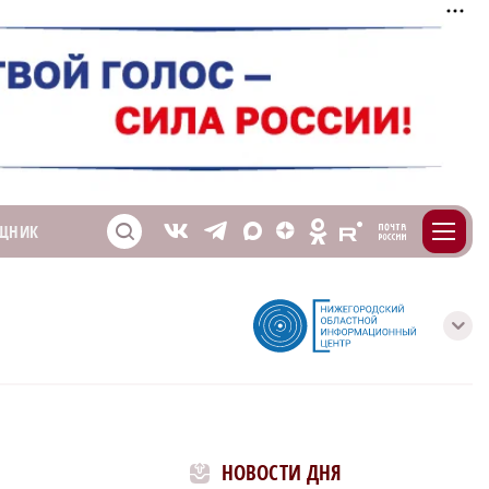
m
T
O
ЩНИК
Z
X
E
S
V
с
НОВОСТИ ДНЯ