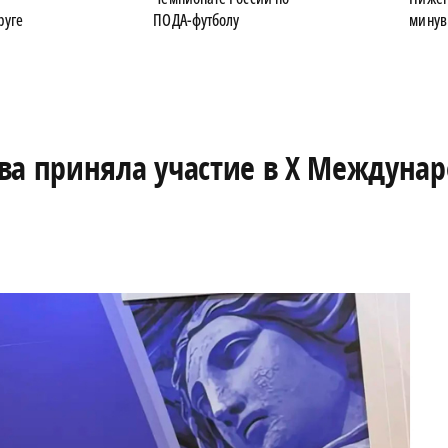
руге
ПОДА-футболу
минув
ва приняла участие в X Междуна