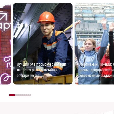
Лучший электромонтёр области
Спортивный Нижний: 
пытается разгадать тайны
арены, дворцы спорта
электричества
современные стадион