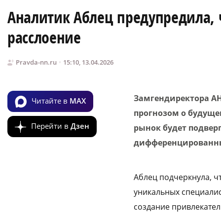
Аналитик Аблец предупредила, 
расслоение
Pravda-nn.ru
15:10, 13.04.2026
Замгендиректора АН
Читайте в
MAX
прогнозом о будуще
Перейти в
Дзен
рынок будет подвер
дифференцированн
Аблец подчеркнула, ч
уникальных специалис
создание привлекател