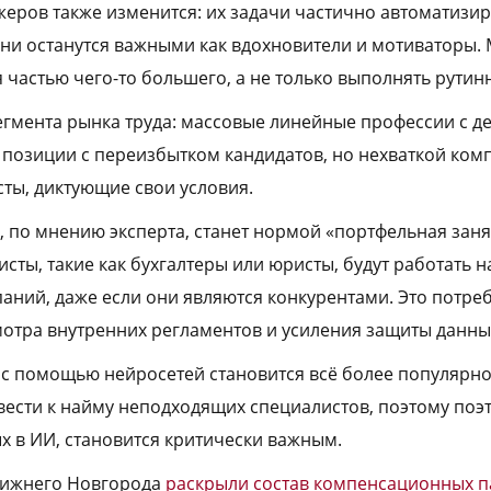
еров также изменится: их задачи частично автоматизи
они останутся важными как вдохновители и мотиваторы.
я частью чего-то большего, а не только выполнять рутин
егмента рынка труда: массовые линейные профессии с д
озиции с переизбытком кандидатов, но нехваткой комп
ты, диктующие свои условия.
, по мнению эксперта, станет нормой «портфельная занят
исты, такие как бухгалтеры или юристы, будут работать 
аний, даже если они являются конкурентами. Это потреб
отра внутренних регламентов и усиления защиты данны
с помощью нейросетей становится всё более популярно
вести к найму неподходящих специалистов, поэтому поэ
х в ИИ, становится критически важным.
Нижнего Новгорода
раскрыли состав компенсационных п