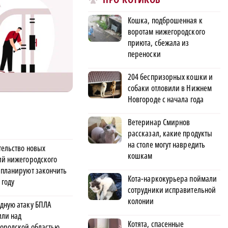
Кошка, подброшенная к
воротам нижегородского
приюта, сбежала из
переноски
204 беспризорных кошки и
собаки отловили в Нижнем
Новгороде с начала года
Ветеринар Смирнов
рассказал, какие продукты
на столе могут навредить
тельство новых
кошкам
ий нижегородского
 планируют закончить
Кота-наркокурьера поймали
 году
сотрудники исправительной
колонии
дную атаку БПЛА
или над
Котята, спасенные
ородской областью