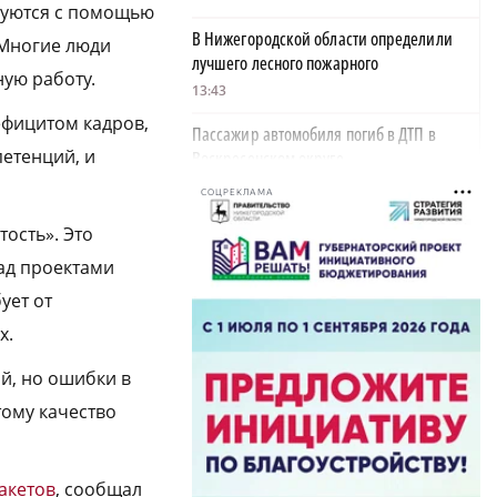
руются с помощью
В Нижегородской области определили
 Многие люди
лучшего лесного пожарного
ную работу.
13:43
ефицитом кадров,
Пассажир автомобиля погиб в ДТП в
етенций, и
Воскресенском округе
13:39
СОЦРЕКЛАМА
Квадратные и черные: выяснилось, какие
ость». Это
арбузы предпочитают нижегородцы
над проектами
13:34
ует от
В Нижнем Новгороде и России отмечают
х.
70-летие Дня строителя
й, но ошибки в
13:10
тому качество
Стало известно, сколько россиян
ежедневно переписываются в соцсетях
12:39
акетов
, сообщал