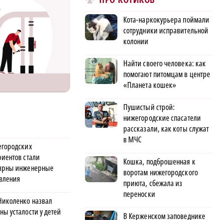
Кота-наркокурьера поймали
сотрудники исправительной
колонии
Найти своего человека: как
помогают питомцам в центре
«Планета кошек»
Пушистый строй:
нижегородские спасатели
рассказали, как коты служат
в МЧС
егородских
риентов стали
Кошка, подброшенная к
ярны инженерные
воротам нижегородского
вления
приюта, сбежала из
переноски
Николенко назвал
ны усталости у детей
В Керженском заповеднике