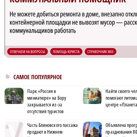
САМОЕ ПОПУЛЯРНОЕ
Парк «Россия в
Найти своего че
миниатюре» на Бору
помогают питом
закрывается из-за
центре «Планет
отсутствия туристов
Часть Блиновского пассажа
Объявлена прог
продают в Нижнем
празднования 80