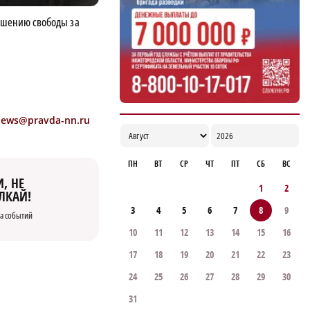
ишению свободы за
news@pravda-nn.ru
ПН
ВТ
СР
ЧТ
ПТ
СБ
ВС
, НЕ
1
2
ЛКАЙ!
3
4
5
6
7
8
9
а событий
10
11
12
13
14
15
16
17
18
19
20
21
22
23
24
25
26
27
28
29
30
31