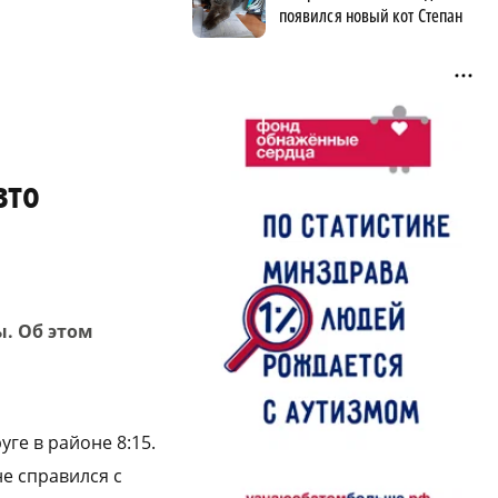
появился новый кот Степан
вто
ы. Об этом
ге в районе 8:15.
не справился с