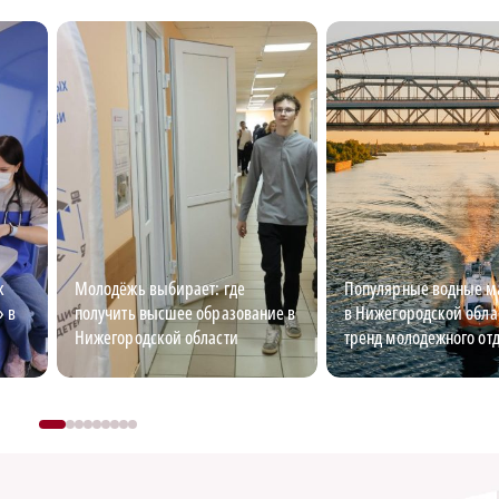
к
Молодёжь выбирает: где
Популярные водные 
» в
получить высшее образование в
в Нижегородской обла
Нижегородской области
тренд молодежного от