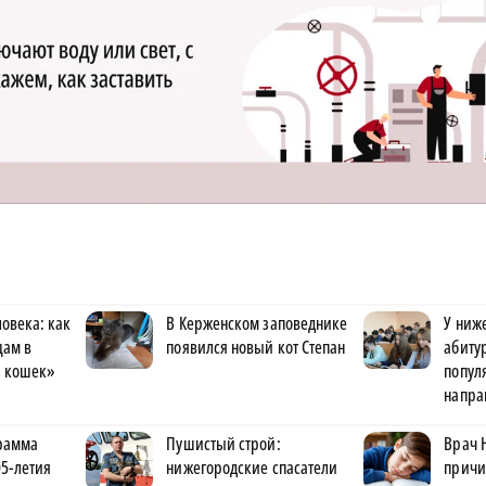
ловека: как
В Керженском заповеднике
У ниж
цам в
появился новый кот Степан
абиту
а кошек»
попул
напра
рамма
Пушистый строй:
Врач 
5-летия
нижегородские спасатели
причи