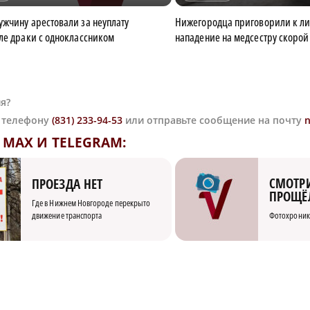
жчину арестовали за неуплату
Нижегородца приговорили к л
ле драки с одноклассником
нападение на медсестру скорой
я?
о телефону
(831) 233-94-53
или отправьте сообщение на почту
MAX И TELEGRAM:
СМОТРИ
ПРОЕЗДА НЕТ
ПРОЩЁ
Где в Нижнем Новгороде перекрыто
движение транспорта
Фотохроник