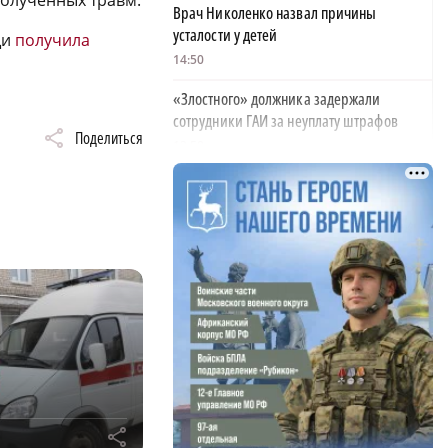
полученных травм.
Врач Николенко назвал причины
усталости у детей
щи
получила
14:50
«Злостного» должника задержали
сотрудники ГАИ за неуплату штрафов
Поделиться
13:58
Парк «Россия в миниатюре» на Бору
закрывается из-за отсутствия туристов
13:26
Найти своего человека: как помогают
питомцам в центре «Планета кошек»
13:00
У нижегородских абитуриентов стали
популярны инженерные направления
12:48
r