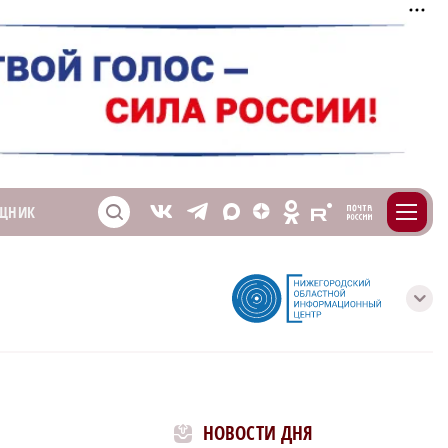
m
T
O
ЩНИК
Z
X
E
S
V
с
НОВОСТИ ДНЯ