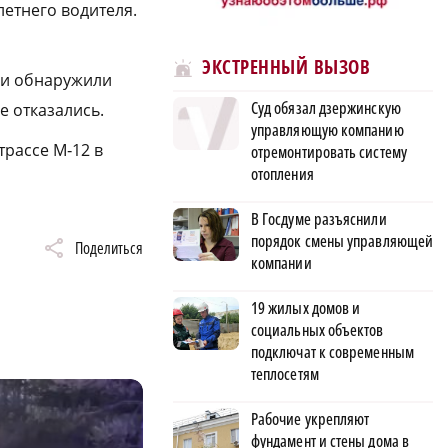
летнего водителя.
ЭКСТРЕННЫЙ ВЫЗОВ
шки обнаружили
Суд обязал дзержинскую
е отказались.
управляющую компанию
трассе М‑12 в
отремонтировать систему
отопления
В Госдуме разъяснили
порядок смены управляющей
Поделиться
компании
19 жилых домов и
социальных объектов
подключат к современным
теплосетям
Рабочие укрепляют
фундамент и стены дома в