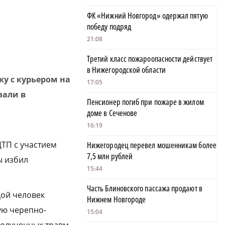
ФК «Нижний Новгород» одержал пятую
победу подряд
21:08
Третий класс пожароопасности действует
в Нижегородской области
у с курьером на
17:05
зали в
Пенсионер погиб при пожаре в жилом
доме в Сеченове
16:19
ДТП с участием
Нижегородец перевел мошенникам более
7,5 млн рублей
ы избил
15:44
Часть Блиновского пассажа продают в
дой человек
Нижнем Новгороде
ую черепно-
15:04