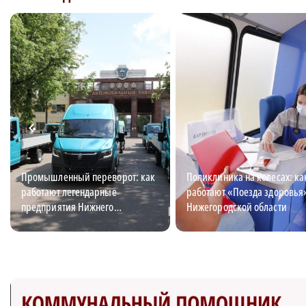
Промышленный переворот: как
Поликлиника на колесах: ка
работают легендарные
работают «Поезда здоровья
предприятия Нижнего
Нижегородской области
Новгорода