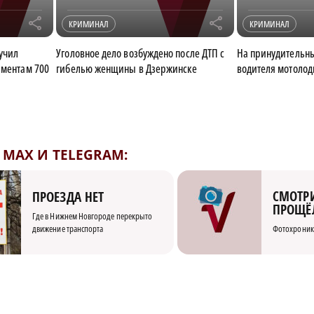
r
r
КРИМИНАЛ
КРИМИНАЛ
учил
Уголовное дело возбуждено после ДТП с
На принудительн
иментам 700
гибелью женщины в Дзержинске
водителя мотолод
MAX И TELEGRAM:
СМОТРИ
ПРОЕЗДА НЕТ
ПРОЩЁ
Где в Нижнем Новгороде перекрыто
движение транспорта
Фотохроник