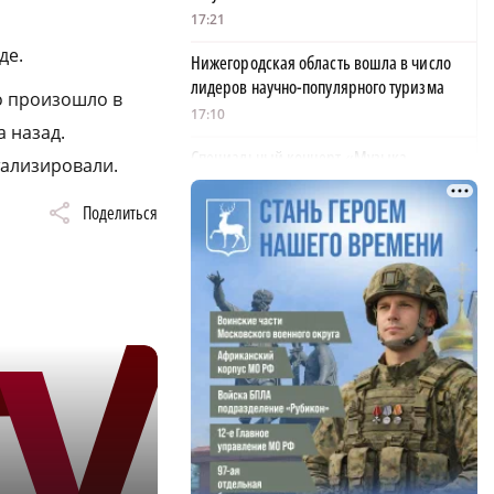
17:21
де.
Нижегородская область вошла в число
лидеров научно-популярного туризма
о произошло в
17:10
 назад.
Специальный концерт «Музыка
тализировали.
балконов» пройдет в Нижнем Новгороде
15 августа
Поделиться
17:06
Опасное сливочное масло обнаружили в
Нижегородской области
17:00
АО «Транснефть – Верхняя Волга»
удостоено Благодарности Президента
России
16:59
Жители Навашина предложили меры по