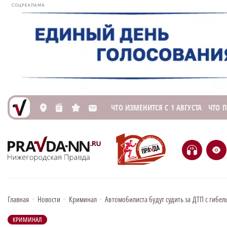
СОЦРЕКЛАМА
ЧТО ИЗМЕНИТСЯ С 1 АВГУСТА
ЧТО 
L
n
s
M
H
e
Главная
•
Новости
•
Криминал
•
Автомобилиста будут судить за ДТП с гибе
КРИМИНАЛ