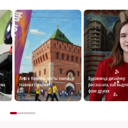
Лето в Нижнем: что ты знаешь о
Художница-дизайнер
ема
главных событиях?
рассказала, как выдел
фоне других