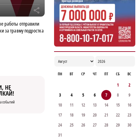
улучшению демографии в округе
r
16:56
ые работы отправили
ки за травму подростка
ПН
ВТ
СР
ЧТ
ПТ
СБ
ВС
1
2
, НЕ
ЛКАЙ!
3
4
5
6
7
8
9
а событий
10
11
12
13
14
15
16
17
18
19
20
21
22
23
24
25
26
27
28
29
30
31