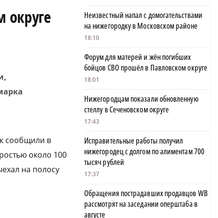
м округе
Неизвестный напал с домогательствами
на нижегородку в Московском районе
18:10
Форум для матерей и жён погибших
бойцов СВО прошёл в Павловском округе
и,
18:01
марка
Нижегородцам показали обновленную
стеллу в Сеченовском округе
17:43
к сообщили в
Исправительные работы получил
нижегородец с долгом по алиментам 700
оростью около 100
тысяч рублей
ыехал на полосу
17:37
Обращения пострадавших продавцов WB
рассмотрят на заседании оперштаба в
августе