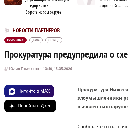
предприятии в
водителей за пь
Воротынском округе
Новости МирТесен
НОВОСТИ ПАРТНЕРОВ
КРИМИНАЛ
ДАЧА
ОГОРОД
Прокуратура предупредила о сх
Юлия Полякова
10:40, 15.05.2026
Прокуратура Нижего
Читайте в
MAX
злоумышленники ра
Перейти в
Дзен
выявленных нарушен
Сообщается о назначе