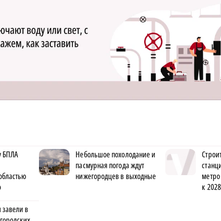
у БПЛА
Небольшое похолодание и
Строи
пасмурная погода ждут
станц
областью
нижегородцев в выходные
метро
ю
к 2028
 завели в
городских