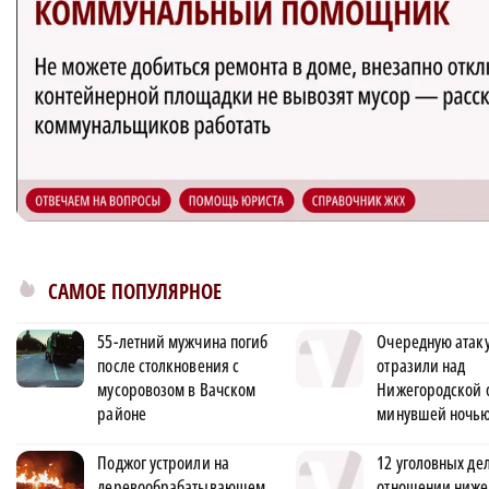
САМОЕ ПОПУЛЯРНОЕ
55-летний мужчина погиб
Очередную атак
после столкновения с
отразили над
мусоровозом в Вачском
Нижегородской 
районе
минувшей ночь
Поджог устроили на
12 уголовных дел
деревообрабатывающем
отношении ниже