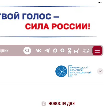
m
T
O
ЩНИК
Z
X
E
S
V
с
НОВОСТИ ДНЯ