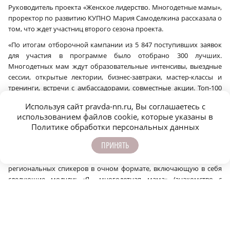
Руководитель проекта «Женское лидерство. Многодетные мамы»,
проректор по развитию КУПНО Мария Самоделкина рассказала о
том, что ждет участниц второго сезона проекта.
«По итогам отборочной кампании из 5 847 поступивших заявок
для участия в программе было отобрано 300 лучших.
Многодетных мам ждут образовательные интенсивы, выездные
сессии, открытые лектории, бизнес-завтраки, мастер-классы и
тренинги, встречи с амбассадорами, совместные акции. Топ-100
финалистов получат благодарственные письма и удостоверения
Используя сайт pravda-nn.ru, Вы соглашаетесь с
о дополнительном профессиональном образовании от КУПНО. А
использованием файлов cookie, которые указаны в
всего за два сезона в программе приняли участие мамы 2 918
Политике обработки персональных данных
детей», — сообщила Мария Самоделкина.
ПРИНЯТЬ
С апреля по июль 2026 года участницы пройдут комплексную
образовательную программу под руководством федеральных и
региональных спикеров в очном формате, включающую в себя
следующие модули: «Я — многодетная мама» (знакомство с
многодетными мамами, командообразование, ораторское
искусство, публичные выступления), «Корни силы — вера,
традиции, род» (духовные основы семьи и воспитания,
формирование межпоколенческих связей, изучение семейных