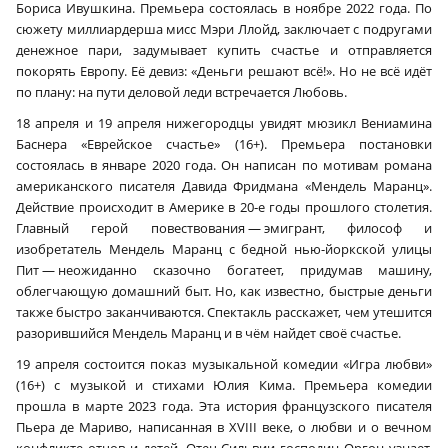
Бориса Ивушкина. Премьера состоялась в ноябре 2022 года. По
сюжету миллиардерша мисс Мэри Ллойд, заключает с подругами
денежное пари, задумывает купить счастье и отправляется
покорять Европу. Её девиз: «Деньги решают всё!». Но не всё идёт
по плану: на пути деловой леди встречается Любовь.
18 апреля и 19 апреля нижегородцы увидят мюзикл Вениамина
Баснера «Еврейское счастье» (16+). Премьера постановки
состоялась в январе 2020 года. Он написан по мотивам романа
американского писателя Давида Фридмана «Мендель Маранц».
Действие происходит в Америке в 20‑е годы прошлого столетия.
Главный герой повествования — эмигрант, философ и
изобретатель Мендель Маранц с бедной нью-йоркской улицы
Пит — неожиданно сказочно богатеет, придумав машину,
облегчающую домашний быт. Но, как известно, быстрые деньги
также быстро заканчиваются. Спектакль расскажет, чем утешится
разорившийся Мендель Маранц и в чём найдет своё счастье.
19 апреля состоится показ музыкальной комедии «Игра любви»
(16+) с музыкой и стихами Юлия Кима. Премьера комедии
прошла в марте 2023 года. Эта история французского писателя
Пьера де Мариво, написанная в XVIII веке, о любви и о вечном
конфликте отцов и детей. Отец Сильвии господин Оргон узнает,