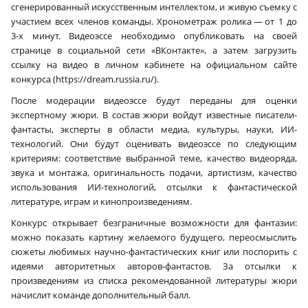
сгенерированный искусственным интеллектом, и живую съемку с
участием всех членов команды. Хронометраж ролика — от 1 до
3‑х минут. Видеоэссе необходимо опубликовать на своей
странице в социальной сети «ВКонтакте», а затем загрузить
ссылку на видео в личном кабинете на официальном сайте
конкурса (https://dream.russia.ru/).
После модерации видеоэссе будут переданы для оценки
экспертному жюри. В состав жюри войдут известные писатели-
фантасты, эксперты в области медиа, культуры, науки, ИИ-
технологий. Они будут оценивать видеоэссе по следующим
критериям: соответствие выбранной теме, качество видеоряда,
звука и монтажа, оригинальность подачи, артистизм, качество
использования ИИ-технологий, отсылки к фантастической
литературе, играм и кинопроизведениям.
Конкурс открывает безграничные возможности для фантазии:
можно показать картину желаемого будущего, переосмыслить
сюжеты любимых научно-фантастических книг или поспорить с
идеями авторитетных авторов-фантастов. За отсылки к
произведениям из списка рекомендованной литературы жюри
начислит команде дополнительный балл.