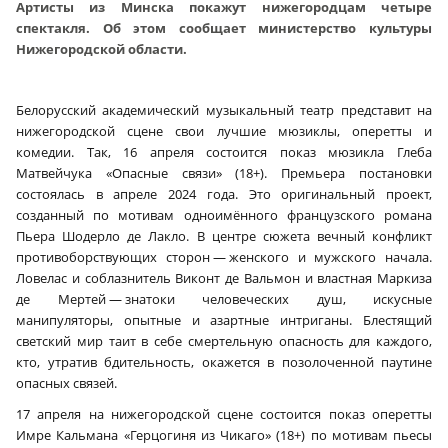
Артисты из Минска покажут нижегородцам четыре
спектакля. Об этом сообщает министерство культуры
Нижегородской области.
Белорусский академический музыкальный театр представит на
нижегородской сцене свои лучшие мюзиклы, оперетты и
комедии. Так, 16 апреля состоится показ мюзикла Глеба
Матвейчука «Опасные связи» (18+). Премьера постановки
состоялась в апреле 2024 года. Это оригинальный проект,
созданный по мотивам одноимённого французского романа
Пьера Шодерло де Лакло. В центре сюжета вечный конфликт
противоборствующих сторон — женского и мужского начала.
Ловелас и соблазнитель Виконт де Вальмон и властная Маркиза
де Мертей — знатоки человеческих душ, искусные
манипуляторы, опытные и азартные интриганы. Блестящий
светский мир таит в себе смертельную опасность для каждого,
кто, утратив бдительность, окажется в позолоченной паутине
опасных связей.
17 апреля на нижегородской сцене состоится показ оперетты
Имре Кальмана «Герцогиня из Чикаго» (18+) по мотивам пьесы