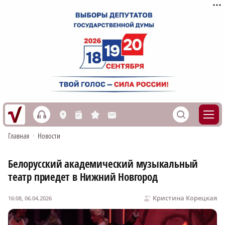
h
S
L
n
s
M
Главная
•
Новости
Белорусский академический музыкальный
театр приедет в Нижний Новгород
Кристина Корецкая
16:08, 06.04.2026