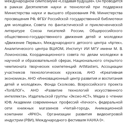
международном симпозиуме «Создавая будущее». Он проводится
в рамках Десятилетия науки и технологий при поддержке
Министерства науки и высшего образования РФ, Министерства
просвещения РФ, ФГБУ Российской государственной библиотеки
для молодёжи, Совета по фантастической и приключенческой
литературе Союза писателей России, Общероссийского
общественно-государственного движения детей и молодежи
«Движение Первых», Международного детского центра «Артек»,
Аналитического центра ВЦИОМ, Институт ИИ МГУ имени М. В.
Ломоносова, Координационного совета по делам молодежи в
научной и образовательной сферах, Национального открытого
чемпионата творческих компетенций ArtMasters, Ассоциации
участников технологических кружков, АНО «Креативная
экономика», АНО «Инновационный центр развития и воспитания
детей и молодёжи», Фонда Сколково, Всероссийского проекта
«ТопБЛОГ», АНО «Развитие технологий искусственного
интеллекта», Издательской группы «Эксмо-АСТ», Медиа о чтении
ЮФ, Академии современных профессий «Хечхог», федеральной
сети книжных магазинов «Читай-город», Анимационной
компании «ЯРКО», Организации развития видеоигровой
индустрии (РВИ), Международного фестиваля НАУКА 0+.