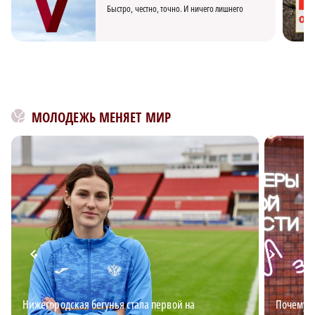
Быстро, честно, точно. И ничего лишнего
МОЛОДЕЖЬ МЕНЯЕТ МИР
Нижегородская бегунья стала первой на
Почему в