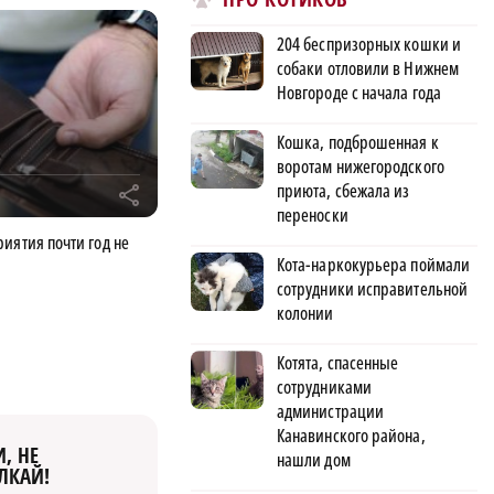
204 беспризорных кошки и
собаки отловили в Нижнем
Новгороде с начала года
Кошка, подброшенная к
воротам нижегородского
приюта, сбежала из
r
переноски
иятия почти год не
Кота-наркокурьера поймали
сотрудники исправительной
колонии
Котята, спасенные
сотрудниками
администрации
Канавинского района,
, НЕ
нашли дом
ЛКАЙ!