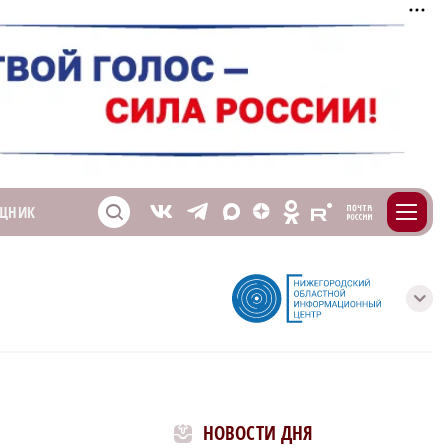
m
T
O
ЩНИК
Z
X
E
S
V
с
НОВОСТИ ДНЯ