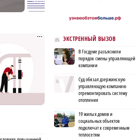
театральном конкурсе
вдохновлять дру
«Табуретка»
ЭКСТРЕННЫЙ ВЫЗОВ
В Госдуме разъяснили
порядок смены управляющей
компании
Суд обязал дзержинскую
управляющую компанию
отремонтировать систему
отопления
19 жилых домов и
социальных объектов
подключат к современным
теплосетям
 условиях повышенной