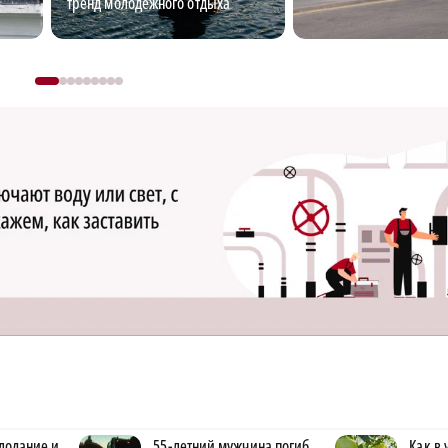
тренд молодежного отдыха
лодание и
55-летний мужчина погиб
Как в