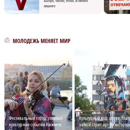
Быстро, честно, точно. И ничего
лишнего
МОЛОДЕЖЬ МЕНЯЕТ МИР
Фестивальный город: главные
Культурный код: музеи, теат
культурные события Нижнего
кино и стрит-арт Нижегород