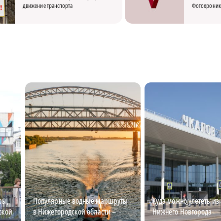
движение транспорта
Фотохроник
ры,
Популярные водные маршруты
Куда можно улететь из
ской
в Нижегородской области –
Нижнего Новгорода