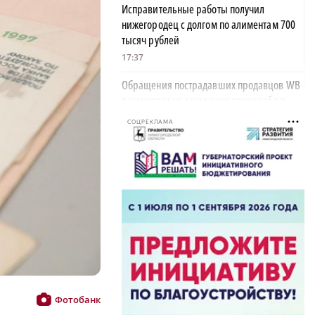
Исправительные работы получил
нижегородец с долгом по алиментам 700
тысяч рублей
17:37
Обращения пострадавших продавцов WB
рассмотрят на заседании оперштаба в
августе
СОЦРЕКЛАМА
17:21
Нижегородская область вошла в число
лидеров научно-популярного туризма
×
17:10
Специальный концерт «Музыка
балконов» пройдет в Нижнем Новгороде
15 августа
17:06
Опасное сливочное масло обнаружили в
Фотобанк
Нижегородской области