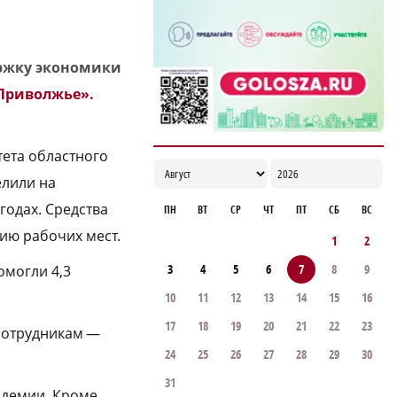
17:00
ержку экономики
Приволжье».
тета областного
елили на
годах. Средства
ПН
ВТ
СР
ЧТ
ПТ
СБ
ВС
ию рабочих мест.
1
2
3
4
5
6
7
8
9
омогли 4,3
10
11
12
13
14
15
16
17
18
19
20
21
22
23
 сотрудникам —
24
25
26
27
28
29
30
31
ндемии. Кроме