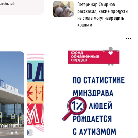
а событий
Ветеринар Смирнов
рассказал, какие продукты
на столе могут навредить
кошкам
 аэропорта
Нижегородский студент Ахмед
Председатель Ст
Сайфулин победил в
совета рассказал