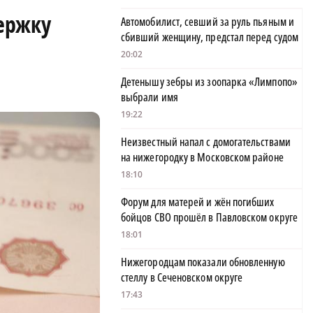
ержку
Автомобилист, севший за руль пьяным и
сбивший женщину, предстал перед судом
20:02
Детенышу зебры из зоопарка «Лимпопо»
выбрали имя
19:22
Неизвестный напал с домогательствами
на нижегородку в Московском районе
18:10
Форум для матерей и жён погибших
бойцов СВО прошёл в Павловском округе
18:01
Нижегородцам показали обновленную
стеллу в Сеченовском округе
17:43