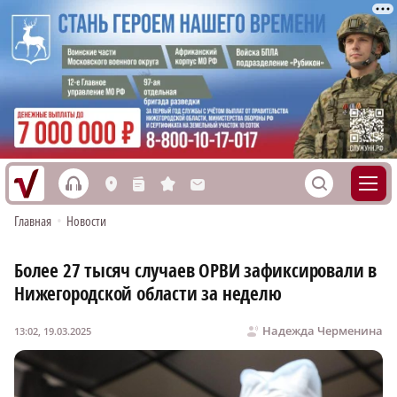
h
S
L
n
s
M
Главная
•
Новости
Более 27 тысяч случаев ОРВИ зафиксировали в
Нижегородской области за неделю
Надежда Черменина
13:02, 19.03.2025