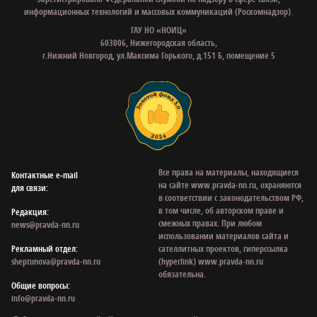
информационных технологий и массовых коммуникаций (Роскомнадзор).
ГАУ НО «НОИЦ»
603006, Нижегородская область,
г.Нижний Новгород, ул.Максима Горького, д.151 Б, помещение 5
Все права на материалы, находящиеся
Контактные e‑mail
на сайте www.pravda-nn.ru, охраняются
для связи:
в соответствии с законодательством РФ,
в том числе, об авторском праве и
Редакция:
смежных правах. При любом
news@pravda-nn.ru
использовании материалов сайта и
Рекламный отдел:
сателлитных проектов, гиперссылка
sheptunova@pravda-nn.ru
(hyperlink) www.pravda-nn.ru
обязательна.
Общие вопросы:
info@pravda-nn.ru