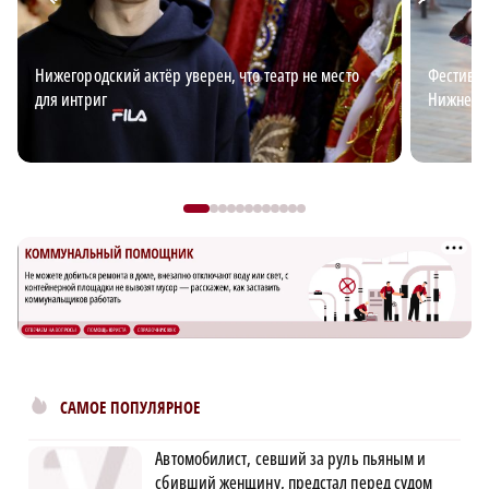
Нижегородский актёр уверен, что театр не место
Фестивал
для интриг
Нижнего
САМОЕ ПОПУЛЯРНОЕ
Автомобилист, севший за руль пьяным и
сбивший женщину, предстал перед судом