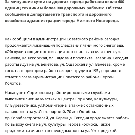
За минувшие сутки на дорогах города работали около 400
единиц техники и более 900 дорожных рабочих. Об этом
сообщили в департаменте транспорта и дорожного
хозяйства администрации города Нижнего Новгорода.
Как сообщили в администрации Советского района, сегодня
продолжается ликвидация последствий пятничного снегопада.
«Обслуживающие организации всю ночь вывозили снег с ул.
Ванеева, ул. Ижорская, пл. Лядова и проспекта Гагарина. Сегодня
работы идут на ул. Бекетова, ул. Ошарская и ул. Ванеева. Кроме
того, на территории района сегодня трудится 195 дворников», —
отметил глава администрации Советского района Сергей
Колотов.
Накануне в Сормовском районе дорожными службами
вывозился снег на участках в Центре Сормова, ул.Культуры,
пл.Буревестника, ул.Коминтерна, а также с остановочных
павильонов на ул.Светлоярской, 70 лет Октября,
пр.Кораблестроителей, ул. Баренца. Сегодня продолжатся работы
по вывозу снега на ул. Культуры, Героев космоса. Также
продолжится очистка пешеходных зон на ул. Ужгородской,