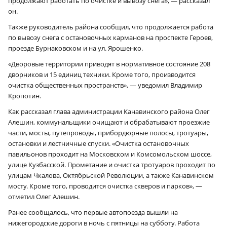
продолжают работать по очистке и вывозу снега», — рассказал
он.
Также руководитель района сообщил, что продолжается работа
по вывозу снега с остановочных карманов на проспекте Героев,
проезде Бурнаковском и на ул. Ярошенко.
«Дворовые территории приводят в нормативное состояние 208
дворников и 15 единиц техники. Кроме того, производится
очистка общественных пространств», — уведомил Владимир
Кропотин.
Как рассказал глава администрации Канавинского района Олег
Алешин, коммунальщики очищают и обрабатывают проезжие
части, мосты, путепроводы, прибордюрные полосы, тротуары,
остановки и лестничные спуски. «Очистка остановочных
павильонов проходит на Московском и Комсомольском шоссе,
улице Кузбасской. Прометание и очистка тротуаров проходит по
улицам Чкалова, Октябрьской Революции, а также Канавинском
мосту. Кроме того, проводится очистка скверов и парков», —
отметил Олег Алешин.
Ранее сообщалось, что первые автопоезда вышли на
нижегородские дороги в ночь с пятницы на субботу. Работа