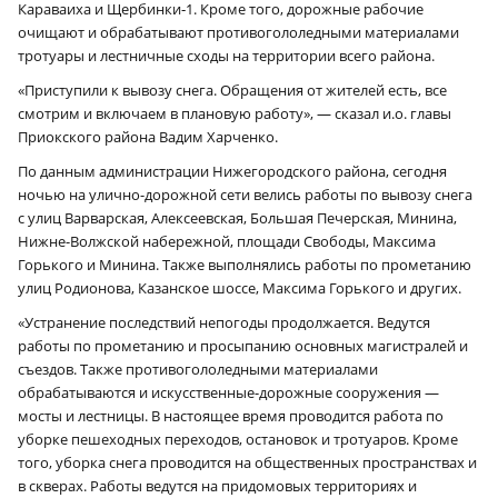
Караваиха и Щербинки‑1. Кроме того, дорожные рабочие
очищают и обрабатывают противогололедными материалами
тротуары и лестничные сходы на территории всего района.
«Приступили к вывозу снега. Обращения от жителей есть, все
смотрим и включаем в плановую работу», — сказал и.о. главы
Приокского района Вадим Харченко.
По данным администрации Нижегородского района, сегодня
ночью на улично-дорожной сети велись работы по вывозу снега
с улиц Варварская, Алексеевская, Большая Печерская, Минина,
Нижне-Волжской набережной, площади Свободы, Максима
Горького и Минина. Также выполнялись работы по прометанию
улиц Родионова, Казанское шоссе, Максима Горького и других.
«Устранение последствий непогоды продолжается. Ведутся
работы по прометанию и просыпанию основных магистралей и
съездов. Также противогололедными материалами
обрабатываются и искусственные-дорожные сооружения —
мосты и лестницы. В настоящее время проводится работа по
уборке пешеходных переходов, остановок и тротуаров. Кроме
того, уборка снега проводится на общественных пространствах и
в скверах. Работы ведутся на придомовых территориях и