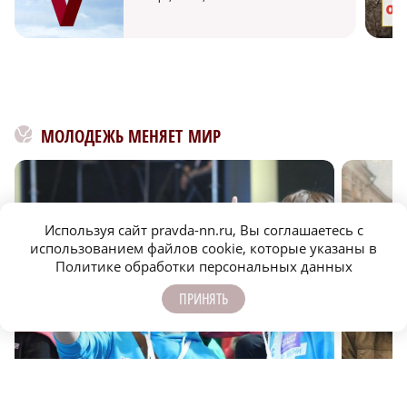
МОЛОДЕЖЬ МЕНЯЕТ МИР
Используя сайт pravda-nn.ru, Вы соглашаетесь с
использованием файлов cookie, которые указаны в
Политике обработки персональных данных
ПРИНЯТЬ
Госслужба для молодежи: новые перспективы и
Нижний д
карьерные возможности