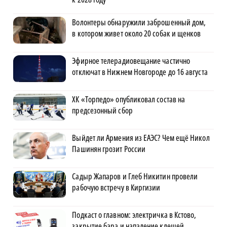
Волонтеры обнаружили заброшенный дом,
в котором живет около 20 собак и щенков
Эфирное телерадиовещание частично
отключат в Нижнем Новгороде до 16 августа
ХК «Торпедо» опубликовал состав на
предсезонный сбор
Выйдет ли Армения из ЕАЭС? Чем ещё Никол
Пашинян грозит России
Садыр Жапаров и Глеб Никитин провели
рабочую встречу в Киргизии
Подкаст о главном: электричка в Кстово,
закрытие бара и нападение клещей