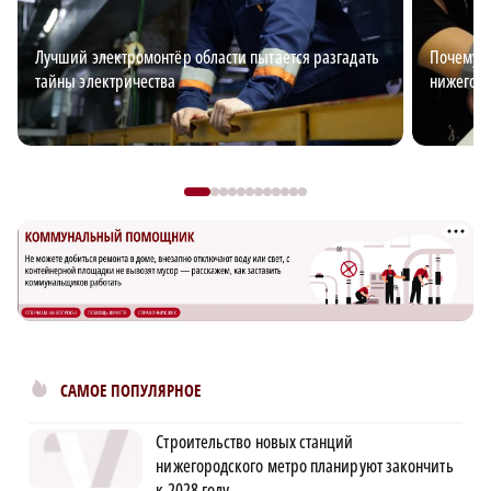
Лучший электромонтёр области пытается разгадать
Почему з
тайны электричества
нижегор
САМОЕ ПОПУЛЯРНОЕ
Строительство новых станций
нижегородского метро планируют закончить
к 2028 году