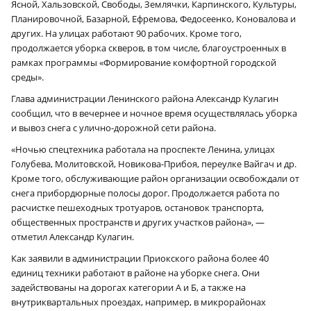
Ясной, Хальзовской, Свободы, Землячки, Карпинского, Культуры,
Планировочной, Базарной, Ефремова, Федосеенко, Коновалова и
других. На улицах работают 90 рабочих. Кроме того,
продолжается уборка скверов, в том числе, благоустроенных в
рамках программы «Формирование комфортной городской
среды».
Глава администрации Ленинского района Александр Кулагин
сообщил, что в вечернее и ночное время осуществлялась уборка
и вывоз снега с улично-дорожной сети района.
«Ночью спецтехника работала на проспекте Ленина, улицах
Голубева, Молитовской, Новикова-Прибоя, переулке Вайгач и др.
Кроме того, обслуживающие район организации освобождали от
снега прибордюрные полосы дорог. Продолжается работа по
расчистке пешеходных тротуаров, остановок транспорта,
общественных пространств и других участков района», —
отметил Александр Кулагин.
Как заявили в администрации Приокского района более 40
единиц техники работают в районе на уборке снега. Они
задействованы на дорогах категории А и Б, а также на
внутриквартальных проездах, например, в микрорайонах