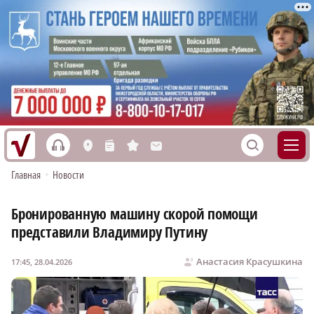
h
S
L
n
s
M
Главная
•
Новости
Бронированную машину скорой помощи
представили Владимиру Путину
Анастасия Красушкина
17:45, 28.04.2026