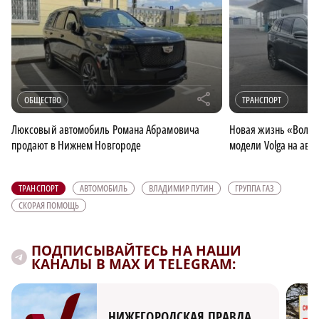
r
ОБЩЕСТВО
ТРАНСПОРТ
Люксовый автомобиль Романа Абрамовича
Новая жизнь «Волги
продают в Нижнем Новгороде
модели Volga на авт
ТРАНСПОРТ
АВТОМОБИЛЬ
ВЛАДИМИР ПУТИН
ГРУППА ГАЗ
СКОРАЯ ПОМОЩЬ
ПОДПИСЫВАЙТЕСЬ НА НАШИ
КАНАЛЫ В MAX И TELEGRAM:
НИЖЕГОРОДСКАЯ ПРАВДА