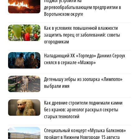
Поджог устроили на
деревообрабатывающем предприятии в
Воротынском округе
Как в условиях повышенной влажности
защитить перец от заболеваний: советы
огородникам
Нападающий ХК «Торпедо» Даниил Сероух
снялся в сериале «Мажор»
Детенышу зебры из зоопарка «Лимпопо»
выбрали имя
Как древние строители поднимали камни
без кранов: археолог раскрыл секреты
старых технологий
Специальный концерт «Музыка балконов»
пройдет в Нижнем Новгороде 15 августа