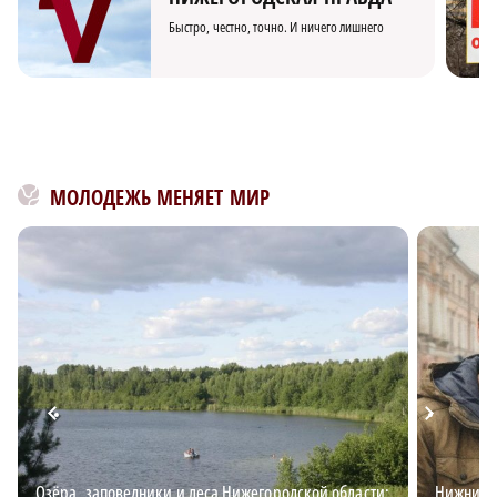
Быстро, честно, точно. И ничего лишнего
МОЛОДЕЖЬ МЕНЯЕТ МИР
Озёра, заповедники и леса Нижегородской области:
Нижний д