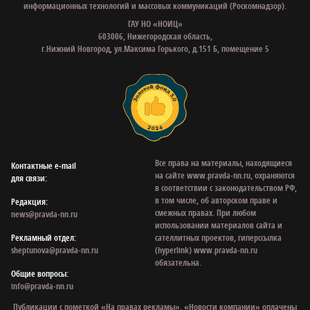
информационных технологий и массовых коммуникаций (Роскомнадзор).
ГАУ НО «НОИЦ»
603006, Нижегородская область,
г.Нижний Новгород, ул.Максима Горького, д.151 Б, помещение 5
Все права на материалы, находящиеся
Контактные e‑mail
на сайте www.pravda-nn.ru, охраняются
для связи:
в соответствии с законодательством РФ,
в том числе, об авторском праве и
Редакция:
смежных правах. При любом
news@pravda-nn.ru
использовании материалов сайта и
Рекламный отдел:
сателлитных проектов, гиперссылка
sheptunova@pravda-nn.ru
(hyperlink) www.pravda-nn.ru
обязательна.
Общие вопросы:
info@pravda-nn.ru
Публикации с пометкой «На правах рекламы», «Новости компании» оплачены