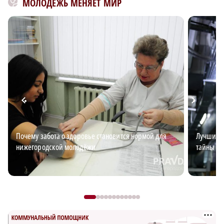
МОЛОДЕЖЬ МЕНЯЕТ МИР
Почему забота о здоровье становится нормой для
Лучший э
нижегородской молодёжи
тайны эл