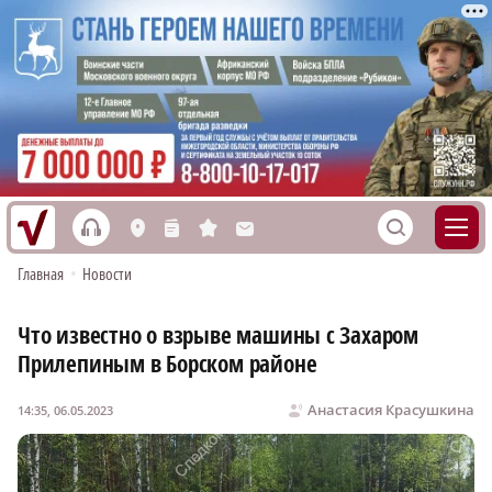
h
S
L
n
s
M
Главная
•
Новости
Что известно о взрыве машины с Захаром
Прилепиным в Борском районе
Анастасия Красушкина
14:35, 06.05.2023