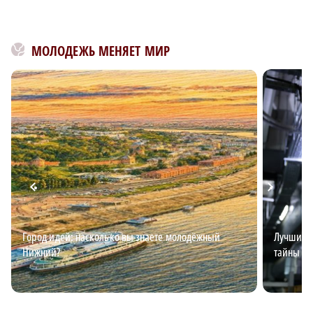
МОЛОДЕЖЬ МЕНЯЕТ МИР
Город идей: насколько вы знаете молодёжный
Лучший э
Нижний?
тайны эл