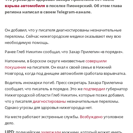
взрыва автомобиля
в поселке Пионерский. Об этом глава
региона написал в своем Telegram-канале.
Он добавил, что у писателя диагностированы незначительные
переломы. Сейчас нижегородские медики оказывают ему всю
необходимую помощь.
Ранее Глеб Никитин сообщал, что Захар Прилепин «в порядке».
Напомним, в Борском округе неизвестные
совершили
покушение
на писателя. Он ехал к своей семье в Нижний
Новгород, когда под днищем автомобиля сработала взрывчатка.
Водитель иномарки погиб. Пресс-секретарь Захара Прилепина
сообщает, что писатель в порядке. Это же
подтвердил
губернатор
Нижегородской области Глеб Никитин, которые позже добавил,
что у писателя
диагностированы
незначительные переломы.
Однако угрозы для здоровья нижегородца нет.
На месте работают экстренные службы.
Возбуждено
уголовное
дело.
UPD
: полицейские
задержали
мужчину, который может иметь