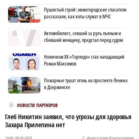
Пушистый строй: нижегородские спасатели
рассказали, как коты служат в МЧС
Автомобилист, севший за руль пьяным и
сбивший женщину, предстал перед судом
Новичком ХК «Торпедо» стал нападающий
Роман Максимов
Пожарные тушат огонь на проспекте Ленина
в Дзержинске
Новости МирТесен
НОВОСТИ ПАРТНЕРОВ
Глеб Никитин заявил, что угрозы для здоровья
Захара Прилепина нет
Анастасия Красушкина
14:06, 06.05.2023