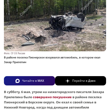
Фото: СУ СК России
В районе поселка Пионерское взорвался автомобиль, в котором ехал
Захар Прилепин
Читайте в
MAX
Перейти в
Дзен
В субботу, 6 мая, утром на нижегородского писателя Захара
Прилепина было
совершено покушение
в районе поселка
Пионерский в Борском округе. Он ехал к своей семье в
Нижний Новгород, когда под днищем автомобиля