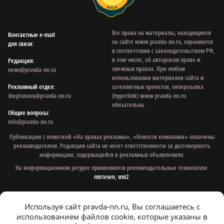
Все права на материалы, находящиеся
Контактные e‑mail
на сайте www.pravda-nn.ru, охраняются
для связи:
в соответствии с законодательством РФ,
в том числе, об авторском праве и
Редакция:
смежных правах. При любом
news@pravda-nn.ru
использовании материалов сайта и
Рекламный отдел:
сателлитных проектов, гиперссылка
sheptunova@pravda-nn.ru
(hyperlink) www.pravda-nn.ru
обязательна.
Общие вопросы:
info@pravda-nn.ru
Публикации с пометкой «На правах рекламы», «Новости компании» оплачены
рекламодателем. Редакция сайта не несет ответственности за достоверность
информации, содержащейся в рекламных объявлениях.
На информационном ресурсе применяются рекомендательные технологии:
mirtesen
,
smi2
.
Используя сайт pravda-nn.ru, Вы соглашаетесь с
© 1997 - 2026 Газета «Нижегородская правда»
использованием файлов cookie, которые указаны в
Политика конфиденциальности