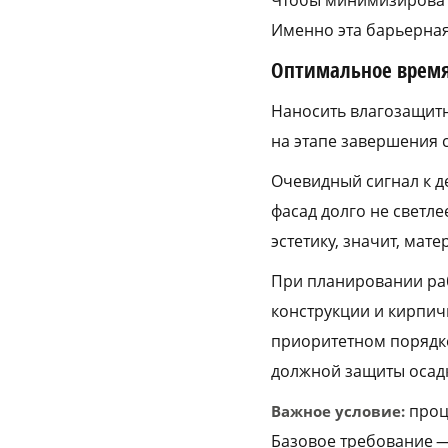
Чтобы минимизироват
Именно эта барьерная
Оптимальное время
Наносить влагозащитн
на этапе завершения 
Очевидный сигнал к д
фасад долго не светле
эстетику, значит, мат
При планировании раб
конструкции и кирпич
приоритетном порядке
должной защиты осадк
проце
Важное условие:
Базовое требование —