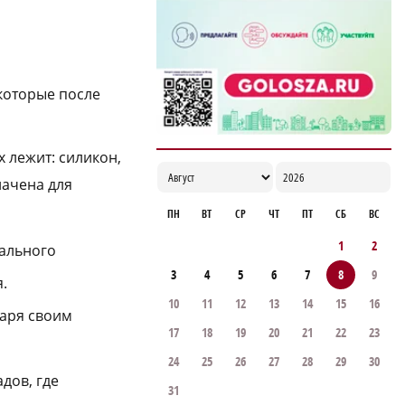
которые после
 лежит: силикон,
начена для
ПН
ВТ
СР
ЧТ
ПТ
СБ
ВС
1
2
ального
3
4
5
6
7
8
9
.
10
11
12
13
14
15
16
даря своим
17
18
19
20
21
22
23
24
25
26
27
28
29
30
дов, где
31