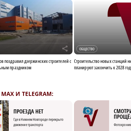
r
ОБЩЕСТВО
в поздравил дзержинских строителей с
Строительство новых станций н
ьным праздником
планируют закончить к 2028 год
MAX И TELEGRAM:
СМОТРИ
ПРОЕЗДА НЕТ
ПРОЩЁ
Где в Нижнем Новгороде перекрыто
движение транспорта
Фотохроник