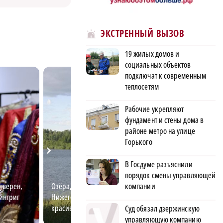
ЭКСТРЕННЫЙ ВЫЗОВ
19 жилых домов и
социальных объектов
подключат к современным
теплосетям
Рабочие укрепляют
фундамент и стены дома в
районе метро на улице
Горького
В Госдуме разъяснили
порядок смены управляющей
компании
уверен,
Озёра, заповедники и леса
Госслужба для м
 интриг
Нижегородской области: самые
перспективы и 
красивые места и маршруты
возможности
Суд обязал дзержинскую
управляющую компанию