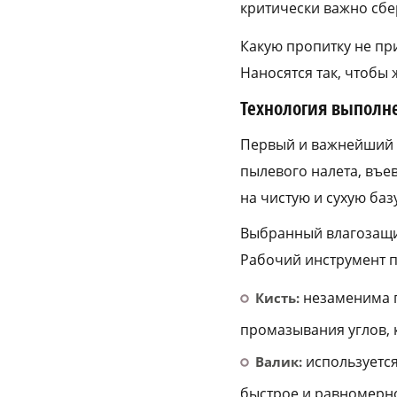
критически важно сбе
Какую пропитку не пр
Наносятся так, чтобы
Технология выполн
Первый и важнейший э
пылевого налета, въе
на чистую и сухую базу
Выбранный влагозащи
Рабочий инструмент п
незаменима п
Кисть:
промазывания углов, 
используется
Валик:
быстрое и равномерн