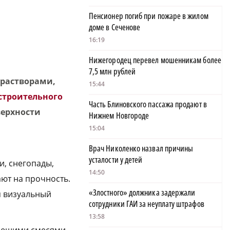
Пенсионер погиб при пожаре в жилом
доме в Сеченове
16:19
Нижегородец перевел мошенникам более
7,5 млн рублей
 растворами,
15:44
строительного
Часть Блиновского пассажа продают в
верхности
Нижнем Новгороде
15:04
Врач Николенко назвал причины
усталости у детей
и, снегопады,
14:50
ют на прочность.
«Злостного» должника задержали
я визуальный
сотрудники ГАИ за неуплату штрафов
13:58