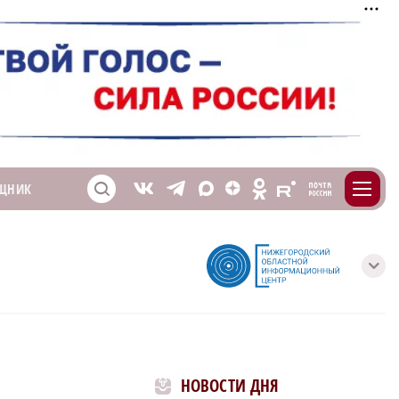
m
T
O
ЩНИК
Z
X
E
S
V
с
НОВОСТИ ДНЯ