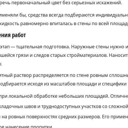
речь первоначальный цвет без серьезных искажений.
именяли бы, средства всегда подбираются индивидуально
 жидкость равномерно впиталась в стены по всей площад
ения работ
тап — тщательная подготовка. Наружные стены нужно и
вшейся грязи и следов старых стройматериалов. Наноси
.
тный раствор распределяется по стене ровным сплошн
одбирается исходя из масштабов площади и специфики 
ри локальной обработке небольших площадей. Отлично
кладочных швов и труднодоступных участков со сложной
 на ровных поверхностях средних размеров. Его примен
ое нанесение пропитки.