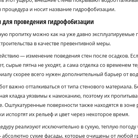
ь этот ущерб, внешние стены покрывают водоотталкив
 процедура и носит название гидрофобизации.
 для проведения гидрофобизации
ую пропитку можно как на уже давно эксплуатируемые п
строительства в качестве превентивной меры.
ействию — изменение поведения стен после осадков. Ес
ет, сырые пятна не уходят, а сама отделка со временем 
ериалу скорее всего нужен дополнительный барьер от во
от важно отталкиваться от типа стенового материала. 
ная кладка уязвимы к намоканию, поэтому их пропитыва
. Оштукатуренные поверхности также находятся в зоне 
и испортят их рельеф и цвет через некоторое время.
дуру реализуют исключительно в сухую, теплую погоду 
 абсолютно сухие фасады, которые очищены от любой гр