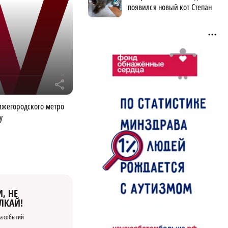
появился новый кот Степан
r
ижегородского метро
у
, НЕ
ЛКАЙ!
а событий