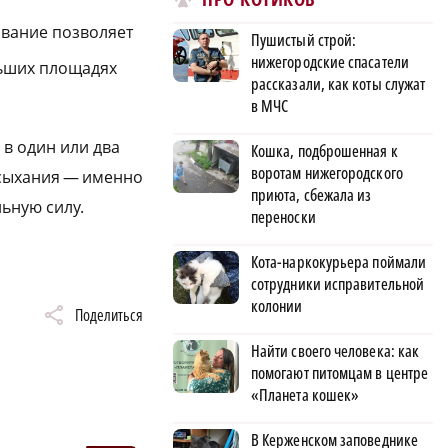
вание позволяет
Пушистый строй:
нижегородские спасатели
льших площадях
рассказали, как коты служат
в МЧС
 в один или два
Кошка, подброшенная к
воротам нижегородского
ысыхания — именно
приюта, сбежала из
ьную силу.
переноски
Кота-наркокурьера поймали
сотрудники исправительной
колонии
Поделиться
Найти своего человека: как
помогают питомцам в центре
«Планета кошек»
В Керженском заповеднике