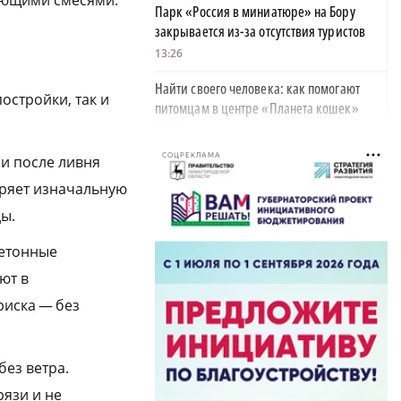
ающими смесями.
Парк «Россия в миниатюре» на Бору
закрывается из-за отсутствия туристов
13:26
Найти своего человека: как помогают
остройки, так и
питомцам в центре «Планета кошек»
13:00
СОЦРЕКЛАМА
ли после ливня
У нижегородских абитуриентов стали
популярны инженерные направления
теряет изначальную
12:48
ды.
Как помощь людям стала главным делом
Бетонные
жизни для нижегородской студентки
ют в
12:47
риска — без
Объявлена программа празднования 805-
летия Нижнего Новгорода
11:56
без ветра.
язи и не