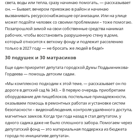
света, воды или тепла, сразу начинаю помогать, — рассказывает
он. — Бывает, вечером приезжаю в район и начинаю
вызванивать ресурсоснабжающие организации. Или на улице
может подойти человек со своими проблемами – тоже помогаю.
Позапрошлой зимой на свои собственные средства нанимал
рабочих, чтобы восстановить разрушенную стену в доме,
который относится к ветхому фонду и подлежит расселению
только в 2027 году — не бросать же людей в беде!»
30 подушек и 30 матрасиков
Еще один приоритет депутата городской Думы Поддымникова-
Гордеева — помощь детским садам.
«Мы комплексно подходим к этой теме, — рассказывает он по
дороге в детский сад № 343. – В первую очередь приобретаем
оборудование для пищеблоков, постельные принадлежности,
оказываем помощь в ремонтных работах и установке систем
безопасности – видеонаблюдения, контроля удалённого доступа,
магнитных замков. Когда три года назад я стал депутатом, у
одного садика даже не было сплошного забора. Помогаем через
депутатский фонд — это материальная поддержка из бюджета
города по инициативе депутата».