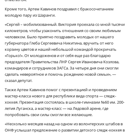
Кроме того, Артем Кавинов поздравил с бракосочетанием
молодую пару из Шаранги.
«Сергей – мобилизованный. Виктория проехала со мной тысячи
километров, чтобы узаконить отношения со своим любимым
человеком. Было приятно поздравить молодых от нашего
губернатора Глеба Сергеевича Никитина, вручить от него
корзину цветов и нашей небольшой командой прокричать
«Горько!». От молодоженов и от себя еще раз благодарю
председателя Правительства ЛНР Сергея Ивановича Козлова,
командиров и сотрудников ЗАГСа. За четыре дня они смогли
сделать невероятное и помочь рождению новой семьи», —
сказал депутат.
Также Артем Кавинов помог с презентацией и проведением
мастер-класса нового для республики вида спорта — следж-
хоккея. Презентация состоялась в школе-гимназии №60 им. 200-
летия Луганска, а мастер-класс — на Ледовой арене, где
попробовать свои силы смогли все желающие.
«Несколько месяцев назад на одном из волонтерских штабов в
ОНФ услышал предложение о развитии детского следж-хоккея в