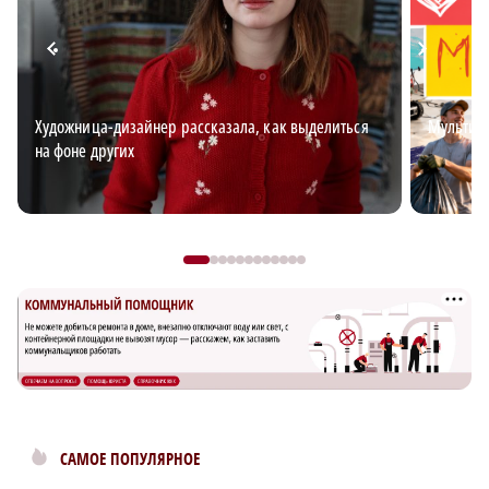
Художница-дизайнер рассказала, как выделиться
Мультим
на фоне других
САМОЕ ПОПУЛЯРНОЕ