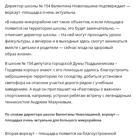
Директор школы № 154 Валентина Новопашина подтверждает —
воркаут ‑площадка очень актуальна.
«В нашем микрорайоне нет таких объектов, и если площадка
появится на территории школы, это будет замечательно, —
отмечает директор школы. – На ней могут проходить уроки
физкультуры, а вечером и в выходные здесь смогут заниматься
вместе с детьми и родители — сейчас мода на здоровый
образ жизни».
В школе № 154 депутата городской Думы Поддымникова –
Гордеева хорошо знают: с его помощью удалось благоустроить
заброшенную территорию по соседству, добиться установки
светофора на опасном участке дороги рядом с учебным
заведением. А ещё он приглашает на «Разговоры о важном»
спортсменов, например, устроил ребятам встречу с легендарным
теннисистом Андреем Мазуновым.
По словам директора школы Валентины Новопашиной, воркаут —
площадка очень актуальна для большого микрорайона
Вторая воркаут – площадка появится на благоустроенной