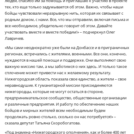
людей, спасибо им за помощь и приглашаю к участию в проекте
тех, кто еще только задумывается об этом. Важно, чтобы наши
бойцы чувствовали неразрывную нить, которая их связывает с
родным домом, с нами. Все, что мы отправили, включая письма и
все необходимое, убедительно говорит об этом. Давайте
участвовать вместе и вместе победим!» – подчеркнул Олег
Лавричев.
«Мы сами неоднократно уже были на Донбассе и в приграничных
регионах, встречались с жителями, военными. Все они, конечно,
нуждаются в нашей помощи и поддержке. Они выполняют свою
важную миссию там, а мы заботимся о них здесь. И только такое
сплочение может привести нас к желаемому результату.
Нижегородская область показала свое единство, а жители – свое
неравнодушие. К гуманитарной миссии присоединяются
нижегородцы, которые не могут остаться в стороне,
предпринимательское сообщество, общественные организации
и различные предприятия. И работу по обеспечению наших
бойцов и мирных жителей всем необходимым будем
продолжать ровно столько, сколько он нас потребуется!» –
сказала депутат Татьяна Скоробогатова.
«Под знамена «Нижегородского ополчения», как и более 400 лет