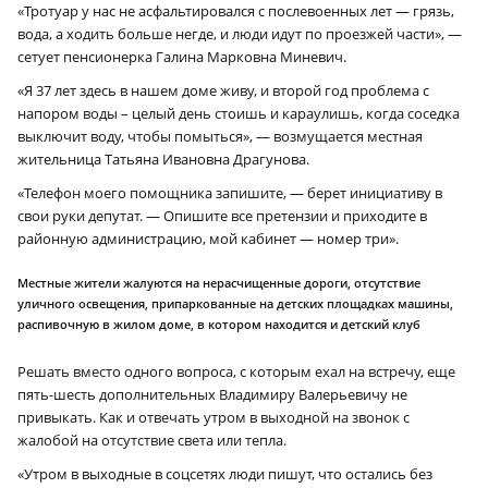
«Тротуар у нас не асфальтировался с послевоенных лет — грязь,
вода, а ходить больше негде, и люди идут по проезжей части», —
сетует пенсионерка Галина Марковна Миневич.
«Я 37 лет здесь в нашем доме живу, и второй год проблема с
напором воды – целый день стоишь и караулишь, когда соседка
выключит воду, чтобы помыться», — возмущается местная
жительница Татьяна Ивановна Драгунова.
«Телефон моего помощника запишите, — берет инициативу в
свои руки депутат. — Опишите все претензии и приходите в
районную администрацию, мой кабинет — номер три».
Местные жители жалуются на нерасчищенные дороги, отсутствие
уличного освещения, припаркованные на детских площадках машины,
распивочную в жилом доме, в котором находится и детский клуб
Решать вместо одного вопроса, с которым ехал на встречу, еще
пять-шесть дополнительных Владимиру Валерьевичу не
привыкать. Как и отвечать утром в выходной на звонок с
жалобой на отсутствие света или тепла.
«Утром в выходные в соцсетях люди пишут, что остались без