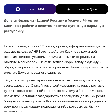
Читайте в
MAX
Перейти в
Дзен
Депутат фракции «Единой России» в Госдуме РФ Артем
Кавинов с рабочим визитом посетил Луганскую народную
республику.
По его словам, это уже 12 командировка, в феврале планируется
еще два выезда в ЛНР.В этот раз Артем Кавинов с командой
передал военнослужащим письма и посылки от родных и
близких, маскировочные сети, тепловизоры, теплую одежду и
обувь, которые собрали жители районов Нижегородской области
вместе с Домом народного единства.
«Родители могут не переживать — все «весточки» долетели до
своих адресатов. С такой командой «северян», которые круглые
сутки готовят очередной конвой, по-другому и быть не может.
Все четко! Большая благодарность от сослуживцев наших ребят,
бойцов из разных уголков России за внимание нижегородцев ко
всем военнослужащим подразделений, в которых мы были», —
отметил он.