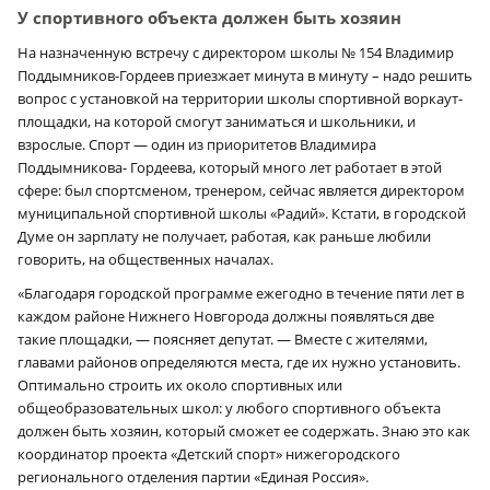
У спортивного объекта должен быть хозяин
На назначенную встречу с директором школы № 154 Владимир
Поддымников-Гордеев приезжает минута в минуту – надо решить
вопрос с установкой на территории школы спортивной воркаут-
площадки, на которой смогут заниматься и школьники, и
взрослые. Спорт — один из приоритетов Владимира
Поддымникова- Гордеева, который много лет работает в этой
сфере: был спортсменом, тренером, сейчас является директором
муниципальной спортивной школы «Радий». Кстати, в городской
Думе он зарплату не получает, работая, как раньше любили
говорить, на общественных началах.
«Благодаря городской программе ежегодно в течение пяти лет в
каждом районе Нижнего Новгорода должны появляться две
такие площадки, — поясняет депутат. — Вместе с жителями,
главами районов определяются места, где их нужно установить.
Оптимально строить их около спортивных или
общеобразовательных школ: у любого спортивного объекта
должен быть хозяин, который сможет ее содержать. Знаю это как
координатор проекта «Детский спорт» нижегородского
регионального отделения партии «Единая Россия».