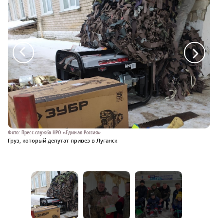
a
a
Фо
Ар
Фото: Пресс-служба НРО «Единая Россия»
Груз, который депутат привез в Луганск