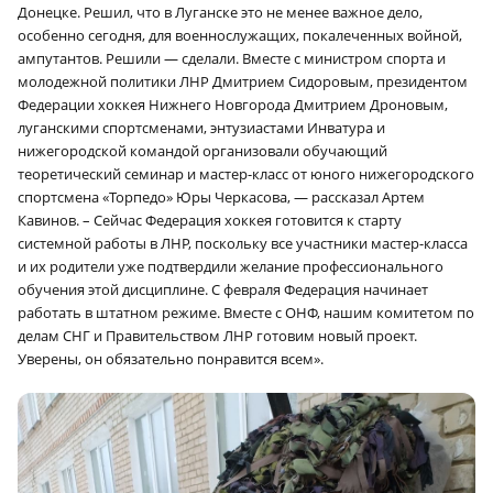
Донецке. Решил, что в Луганске это не менее важное дело,
особенно сегодня, для военнослужащих, покалеченных войной,
ампутантов. Решили — сделали. Вместе с министром спорта и
молодежной политики ЛНР Дмитрием Сидоровым, президентом
Федерации хоккея Нижнего Новгорода Дмитрием Дроновым,
луганскими спортсменами, энтузиастами Инватура и
нижегородской командой организовали обучающий
теоретический семинар и мастер-класс от юного нижегородского
спортсмена «Торпедо» Юры Черкасова, — рассказал Артем
Кавинов. – Сейчас Федерация хоккея готовится к старту
системной работы в ЛНР, поскольку все участники мастер-класса
и их родители уже подтвердили желание профессионального
обучения этой дисциплине. С февраля Федерация начинает
работать в штатном режиме. Вместе с ОНФ, нашим комитетом по
делам СНГ и Правительством ЛНР готовим новый проект.
Уверены, он обязательно понравится всем».