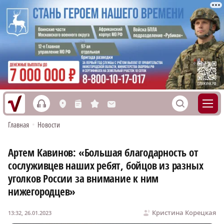
h
S
L
n
s
M
Главная
•
Новости
Артем Кавинов: «Большая благодарность от
сослуживцев наших ребят, бойцов из разных
уголков России за внимание к ним
нижегородцев»
Кристина Корецкая
13:32, 26.01.2023