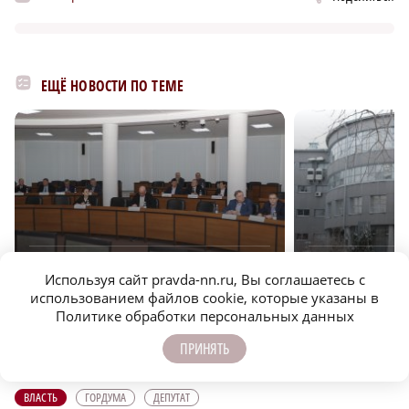
ЕЩЁ НОВОСТИ ПО ТЕМЕ
r
ТРАНСПОРТ
ЭКОНОМИКА
Используя сайт pravda-nn.ru, Вы соглашаетесь с
использованием файлов cookie, которые указаны в
Депутаты городской Думы предложили
Депутаты городской
Политике обработки персональных данных
продлить реализацию программы по монтажу
имущественной подд
«умных остановок»
бизнеса
ПРИНЯТЬ
ВЛАСТЬ
ГОРДУМА
ДЕПУТАТ