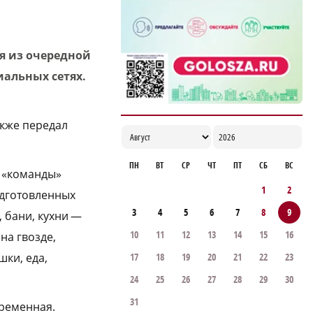
области в «красивую дату»
10:05
я из очередной
иальных сетях.
акже передал
ПН
ВТ
СР
ЧТ
ПТ
СБ
ВС
у «команды»
1
2
одготовленных
3
4
5
6
7
8
9
, бани, кухни —
10
11
12
13
14
15
16
на гвозде,
17
18
19
20
21
22
23
шки, еда,
24
25
26
27
28
29
30
31
Кременная.