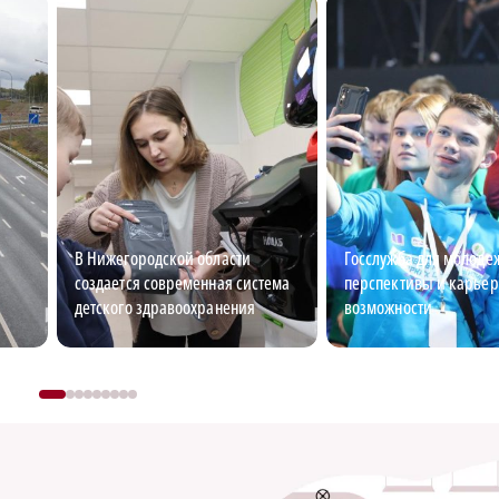
В Нижегородской области
Госслужба для молоде
создается современная система
перспективы и карье
детского здравоохранения
возможности