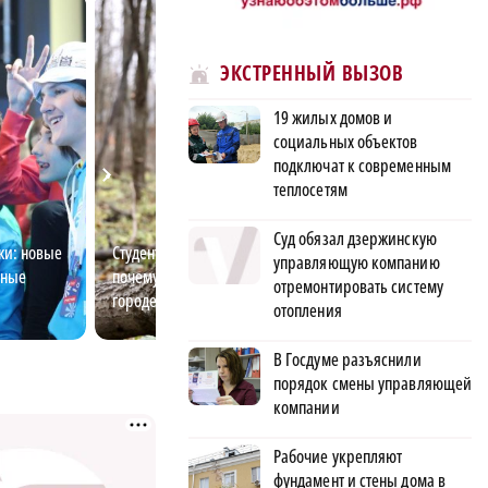
ЭКСТРЕННЫЙ ВЫЗОВ
19 жилых домов и
социальных объектов
подключат к современным
теплосетям
Суд обязал дзержинскую
жи: новые
Студент-географ рассказал,
Нижний для свои
управляющую компанию
рные
почему в лесу ему лучше, чем в
турист ли ты?
отремонтировать систему
городе
отопления
В Госдуме разъяснили
порядок смены управляющей
компании
Рабочие укрепляют
фундамент и стены дома в