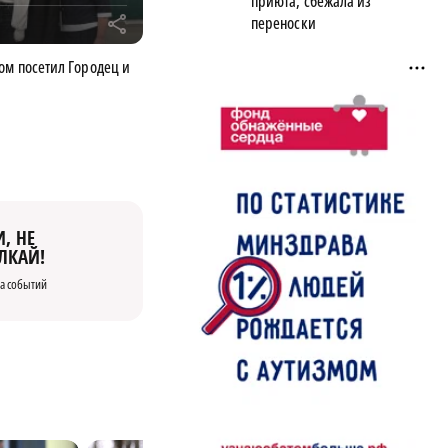
приюта, сбежала из
переноски
r
ом посетил Городец и
, НЕ
ЛКАЙ!
а событий