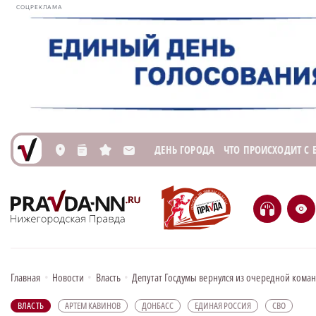
СОЦРЕКЛАМА
ДЕНЬ ГОРОДА
ЧТО ПРОИСХОДИТ С
L
n
s
M
H
e
Главная
•
Новости
•
Власть
•
Депутат Госдумы вернулся из очередной кома
ВЛАСТЬ
АРТЕМ КАВИНОВ
ДОНБАСС
ЕДИНАЯ РОССИЯ
СВО