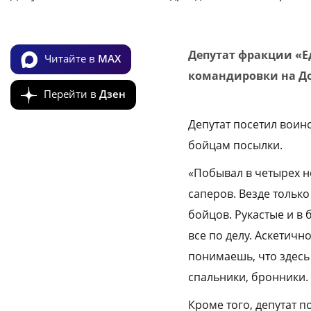
Депутат фракции «Е
Читайте в
MAX
командировки на Дон
Перейти в
Дзен
Депутат посетил воин
бойцам посылки.
«Побывал в четырех н
саперов. Везде тольк
бойцов. Рукастые и в
все по делу. Аскетичн
понимаешь, что здесь
спальники, бронники. 
Кроме того, депутат 