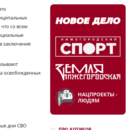
это
ниципальных
 что со всем
пециальные
 в заключение
азывают
на освобожденных
НАЦПРОЕКТЫ -
ЛЮДЯМ
вые дни СВО
ПРО КОТИКОВ