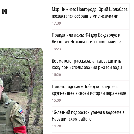
 и
Мэр Нижнего Новгорода Юрий Шалабаев
похвастался собранными лисичками
17:09
Правда или ложь: Фёдор Бондарчук и
Виктория Исакова тайно поженились?
16:23
Дерматолог рассказала, как защитить
кожу при использовании ржавой воды
16:20
Нижегородская «Победа» потерпела
крупнейшее в своей истории поражение
15:09
16-летний подросток утонул в водоеме в
Навашинском районе
14:28