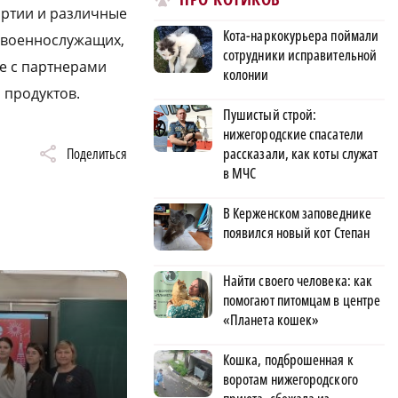
артии и различные
Кота-наркокурьера поймали
я военнослужащих,
сотрудники исправительной
те с партнерами
колонии
 продуктов.
Пушистый строй:
нижегородские спасатели
рассказали, как коты служат
Поделиться
в МЧС
В Керженском заповеднике
появился новый кот Степан
Найти своего человека: как
помогают питомцам в центре
«Планета кошек»
Кошка, подброшенная к
воротам нижегородского