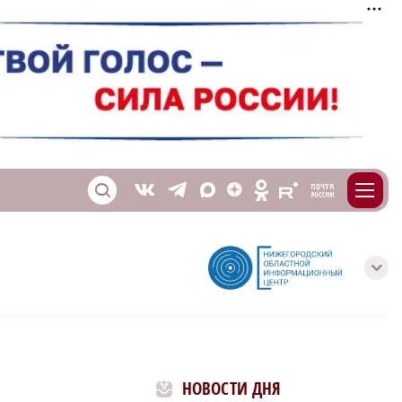
m
T
O
Z
X
E
S
V
с
НОВОСТИ ДНЯ