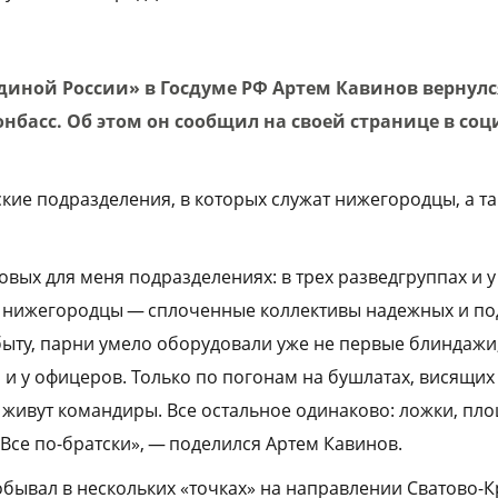
диной России» в Госдуме РФ Артем Кавинов вернулс
басс. Об этом он сообщил на своей странице в соц
ские подразделения, в которых служат нижегородцы, а т
овых для меня подразделениях: в трех разведгруппах и 
о нижегородцы — сплоченные коллективы надежных и п
 быту, парни умело оборудовали уже не первые блиндажи
о и у офицеров. Только по погонам на бушлатах, висящих 
 живут командиры. Все остальное одинаково: ложки, пло
Все по-братски», — поделился Артем Кавинов.
побывал в нескольких «точках» на направлении Сватово-