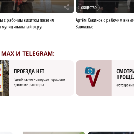
r
ОБЩЕСТВО
мы с рабочим визитом посетил
Артём Кавинов с рабочим визит
й муниципальный округ
Заволжье
MAX И TELEGRAM:
СМОТРИ
ПРОЕЗДА НЕТ
ПРОЩЁ
Где в Нижнем Новгороде перекрыто
движение транспорта
Фотохроник