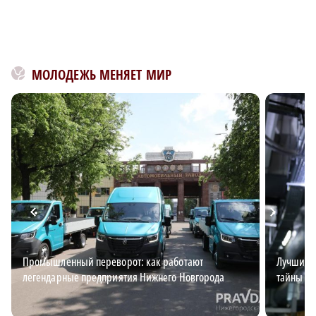
МОЛОДЕЖЬ МЕНЯЕТ МИР
Промышленный переворот: как работают
Лучший э
легендарные предприятия Нижнего Новгорода
тайны эл