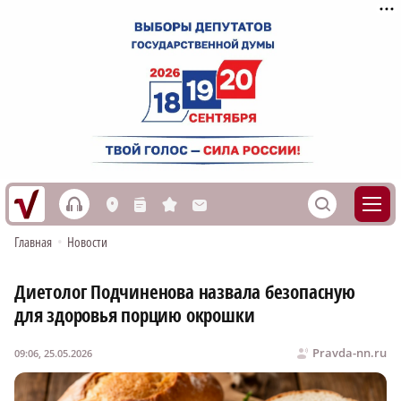
h
S
L
n
s
M
Главная
•
Новости
Диетолог Подчиненова назвала безопасную
для здоровья порцию окрошки
Pravda-nn.ru
09:06, 25.05.2026