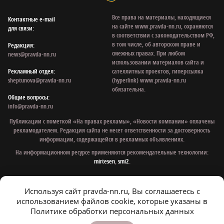
Все права на материалы, находящиеся
Контактные e‑mail
на сайте www.pravda-nn.ru, охраняются
для связи:
в соответствии с законодательством РФ,
в том числе, об авторском праве и
Редакция:
смежных правах. При любом
news@pravda-nn.ru
использовании материалов сайта и
Рекламный отдел:
сателлитных проектов, гиперссылка
sheptunova@pravda-nn.ru
(hyperlink) www.pravda-nn.ru
обязательна.
Общие вопросы:
info@pravda-nn.ru
Публикации с пометкой «На правах рекламы», «Новости компании» оплачены
рекламодателем. Редакция сайта не несет ответственности за достоверность
информации, содержащейся в рекламных объявлениях.
На информационном ресурсе применяются рекомендательные технологии:
mirtesen
,
smi2
.
Используя сайт pravda-nn.ru, Вы соглашаетесь с
© 1997 - 2026 Газета «Нижегородская правда»
использованием файлов cookie, которые указаны в
Политика конфиденциальности
Политике обработки персональных данных
Согласие на обработку персональных данных