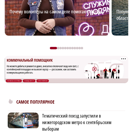
Почему волонтёры на самом деле помогают людям
Популяр
области 
САМОЕ ПОПУЛЯРНОЕ
Тематический поезд запустили в
нижегородском метро к сентябрьским
выборам