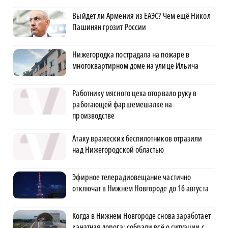
Выйдет ли Армения из ЕАЭС? Чем ещё Никол
Пашинян грозит России
Нижегородка пострадала на пожаре в
многоквартирном доме на улице Ильича
Работнику мясного цеха оторвало руку в
работающей фаршемешалке на
производстве
Атаку вражеских беспилотников отразили
над Нижегородской областью
Эфирное телерадиовещание частично
отключат в Нижнем Новгороде до 16 августа
Когда в Нижнем Новгороде снова заработает
канатная дорога: собрали всё о ситуации с