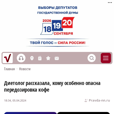
h
S
L
n
s
M
Главная
•
Новости
Диетолог рассказала, кому особенно опасна
передозировка кофе
Pravda-nn.ru
18:34, 05.04.2024