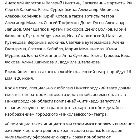
Анатолий Фирстов и Валерий Никитин, Заслуженные артисты РФ
Сергей Кабайло, Елена Суродейкина, Александр Мюрисеп,
Алексей Хореняк и Юрий Котов, а также артисты театра
Александр Мамаев, Сергей Трофимов, Денис Гусев, Александр
Лапшов, Олег Шапков, Артем Прохоров, Денис Волков, Юрий
Фильшин, Рустам Абдряхимов, Иван Старжинский, Наталья
Кузнецова, Вероника Блохина, Светлана Бутерманова, Алена
Глазырина, Светлана Кабайло, Мария Мельникова, Юлия
Муранова, Елена Сметанина, Анна Сучкова, Елена Туркова, Вера
Фокова, Алина Хакимова и Людмила Штепанова.
Ближайшие показы спектакля «Николаевский театр» пройдут 16
мая и 26 июня.
Кроме того, специально к юбилею Нижегородский театр драмы
вместе с оператором автоматизированной системы оплаты в
Нижегородской области компанией «Ситикард» запустили
ограниченную серию транспортных карт в особом дизайне с
изображением городского «Николаевского» театра.
«С помощью таких инициатив мы стремимся привлечь внимание
жителей к истории родного края и своей страны. Благодаря
уникальному оформлению карты сразу приобретают