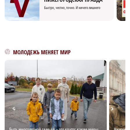
Быстро, честно, точно. И ничего лишнего
МОЛОДЕЖЬ МЕНЯЕТ МИР
Быть многодетной семьёй – это круто: какие меры
Нижний д