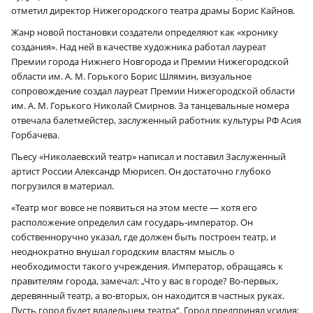
отметил директор Нижегородского театра драмы Борис Кайнов.
Жанр новой постановки создатели определяют как «хронику
создания». Над ней в качестве художника работал лауреат
Премии города Нижнего Новгорода и Премии Нижегородской
области им. А. М. Горького Борис Шлямин, визуальное
сопровождение создал лауреат Премии Нижегородской области
им. А. М. Горького Николай Смирнов. За танцевальные номера
отвечала балетмейстер, заслуженный работник культуры РФ Асия
Горбачева.
Пьесу «Николаевский театр» написал и поставил Заслуженный
артист России Александр Мюрисеп. Он достаточно глубоко
погрузился в материал.
«Театр мог вовсе не появиться на этом месте — хотя его
расположение определил сам государь‑император. Он
собственноручно указал, где должен быть построен театр, и
неоднократно внушал городским властям мысль о
необходимости такого учреждения. Император, обращаясь к
правителям города, замечал: „Что у вас в городе? Во‑первых,
деревянный театр, а во‑вторых, он находится в частных руках.
Пусть город будет владельцем театра“. Город предпринял усилия: