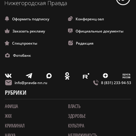
Оформить подписку
Конференц-зал
Заказать рекламу
Официальные документы
Спецпроекты
Редакция
Фотобанк
m
T
O
Z
X
E
V
info@pravda-nn.ru
8 (831) 233-94-53
РУБРИКИ
АФИША
ВЛАСТЬ
ЖКХ
ЗДОРОВЬЕ
КРИМИНАЛ
КУЛЬТУРА
НАУКА
НЕДВИЖИМОСТЬ