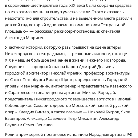
в сороковые-шестидесятые годы XIX века были собраны средства,
но их хватило лишь на выкуп участка земли. Этого оказалось
недостаточно для строительства, и на выделенном месте разбили
детский сад, который одновременно именовался Театральной
площадью», — рассказал режиссер-постановщик спектакля
Александр Мюрисеп.
Участники истории, которую разыгрывают на сцене актеры
Нижегородского театра драмы, — реальные личности, в конце
XIX имевшие большое значение в жизни Нижнего Новгорода.
Среди них — городской голова барон Дмитрий Дельвиг,
городской архитектор Николай Фрелих, профессор архитектуры
из Санкт-Петербурга Виктор Шретер, представитель Городской
управы Иван Маринин, антрепренер и представитель Казанского
и Саратовского товарищества артистов Михаил Бородай,
представитель Нижегородского товарищества артистов Николай
Собольщиков-Самарин, директор Московской частной русской
оперы Клавдия Винтер, а также гласные — Николай Бугров, Яков
Башкиров, Александр Савельев, Петр Михалкин, Александр
Баулин и Семен Зененко.
Роли в премьерной постановке исполнили Народные артисты РФ