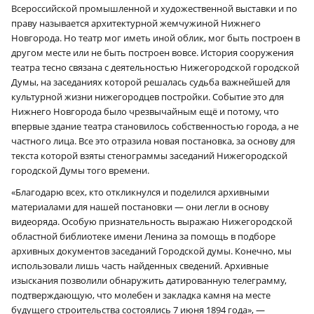
Всероссийской промышленной и художественной выставки и по
праву называется архитектурной жемчужиной Нижнего
Новгорода. Но театр мог иметь иной облик, мог быть построен в
другом месте или не быть построен вовсе. История сооружения
театра тесно связана с деятельностью Нижегородской городской
Думы, на заседаниях которой решалась судьба важнейшей для
культурной жизни нижегородцев постройки. Событие это для
Нижнего Новгорода было чрезвычайным ещё и потому, что
впервые здание театра становилось собственностью города, а не
частного лица. Все это отразила новая постановка, за основу для
текста которой взяты стенограммы заседаний Нижегородской
городской Думы того времени.
«Благодарю всех, кто откликнулся и поделился архивными
материалами для нашей постановки — они легли в основу
видеоряда. Особую признательность выражаю Нижегородской
областной библиотеке имени Ленина за помощь в подборе
архивных документов заседаний Городской думы. Конечно, мы
использовали лишь часть найденных сведений. Архивные
изыскания позволили обнаружить датированную телеграмму,
подтверждающую, что молебен и закладка камня на месте
будущего строительства состоялись 7 июня 1894 года», —