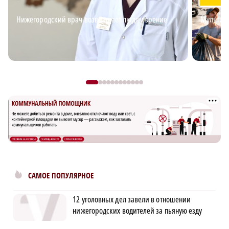
Нижегородский врач возвращает людям зрение
Мультим
САМОЕ ПОПУЛЯРНОЕ
12 уголовных дел завели в отношении
нижегородских водителей за пьяную езду