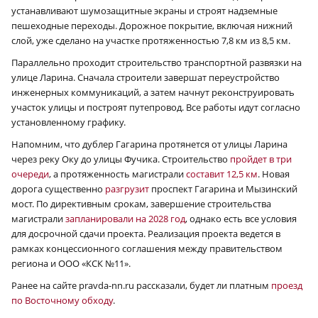
устанавливают шумозащитные экраны и строят надземные
пешеходные переходы. Дорожное покрытие, включая нижний
слой, уже сделано на участке протяженностью 7,8 км из 8,5 км.
Параллельно проходит строительство транспортной развязки на
улице Ларина. Сначала строители завершат переустройство
инженерных коммуникаций, а затем начнут реконструировать
участок улицы и построят путепровод. Все работы идут согласно
установленному графику.
Напомним, что дублер Гагарина протянется от улицы Ларина
через реку Оку до улицы Фучика. Строительство
пройдет в три
очереди
, а протяженность магистрали
составит 12,5 км
. Новая
дорога существенно
разгрузит
проспект Гагарина и Мызинский
мост. По директивным срокам, завершение строительства
магистрали
запланировали на 2028 год
, однако есть все условия
для досрочной сдачи проекта. Реализация проекта ведется в
рамках концессионного соглашения между правительством
региона и ООО «КСК №11».
Ранее на сайте pravda-nn.ru рассказали, будет ли платным
проезд
по Восточному обходу
.