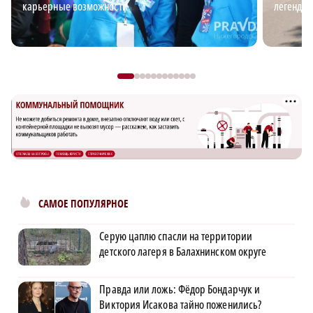
карьерные возможности
легендар
САМОЕ ПОПУЛЯРНОЕ
Серую цаплю спасли на территории
детского лагеря в Балахнинском округе
Правда или ложь: Фёдор Бондарчук и
Виктория Исакова тайно поженились?