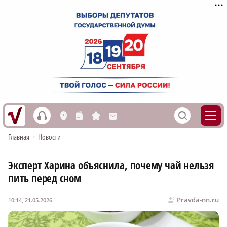
h
S
L
n
s
M
Главная
•
Новости
Эксперт Харина объяснила, почему чай нельзя
пить перед сном
Pravda-nn.ru
10:14, 21.05.2026