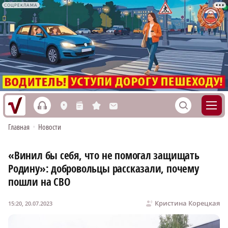
СОЦРЕКЛАМА
h
S
L
n
s
M
Главная
•
Новости
«Винил бы себя, что не помогал защищать
Родину»: добровольцы рассказали, почему
пошли на СВО
Кристина Корецкая
15:20, 20.07.2023