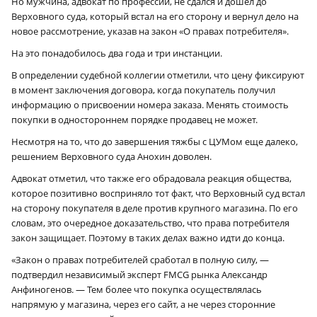
Но мужчина, адвокат по профессии, не сдался и дошел до
Верховного суда, который встал на его сторону и вернул дело на
новое рассмотрение, указав на закон «О правах потребителя».
На это понадобилось два года и три инстанции.
В определении судебной коллегии отметили, что цену фиксируют
в момент заключения договора, когда покупатель получил
информацию о присвоении номера заказа. Менять стоимость
покупки в одностороннем порядке продавец не может.
Несмотря на то, что до завершения тяжбы с ЦУМом еще далеко,
решением Верховного суда Анохин доволен.
Адвокат отметил, что также его обрадовала реакция общества,
которое позитивно восприняло тот факт, что Верховный суд встал
на сторону покупателя в деле против крупного магазина. По его
словам, это очередное доказательство, что права потребителя
закон защищает. Поэтому в таких делах важно идти до конца.
«Закон о правах потребителей сработал в полную силу, —
подтвердил независимый эксперт FMCG рынка Александр
Анфиногенов. — Тем более что покупка осуществлялась
напрямую у магазина, через его сайт, а не через сторонние