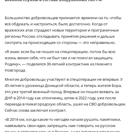
Большинство добровольцев признается: времени на то, чтобы
всё обдумать и настроиться, было достаточно. Когда от
вражеских атак страдают новые территории и приграничные
регионы России, откладывать принятие решения и дальше
смотреть на происходящее со стороны — это неправильно.
«Я знаю: если бы не пошел на спецоперацию, потом бы всю
жизнь винил себя, что не был там и не помогал защищать
Родину», — поделился 30-летний контрактник из Нижнего
Новгорода.
Многие добровольцы участвуют в спецоперации не впервые. У
45-летнего уроженца Донецкой области, а теперь жителя Бора,
это уже третий военный поход. Впервые он пошел воевать за
ДНР в 2014 году как ополченец, затем в 2022 году, уже после
переезда в Нижегородскую область, ушел на СВО добровольцем.
Сейчас снова заключил контракт.
«В 2014-ом, когда какие-то негодяи начали рушить памятники,
навязывать свои идеи, запрещать нам говорить на русском
языке, я отправил семью в Россию, а сам вступил в ополчение.