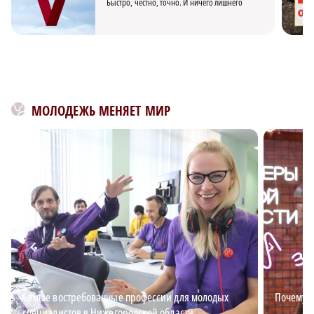
Быстро, честно, точно. И ничего лишнего
МОЛОДЕЖЬ МЕНЯЕТ МИР
Самые востребованные профессии для молодых
Почему в
специалистов в Нижегородской области