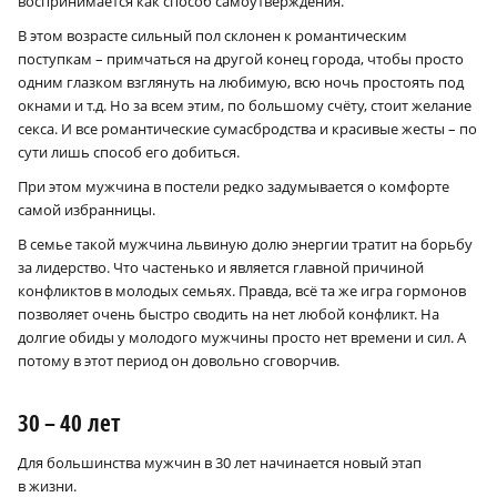
воспринимается как способ самоутверждения.
В этом возрасте сильный пол склонен к романтическим
поступкам – примчаться на другой конец города, чтобы просто
одним глазком взглянуть на любимую, всю ночь простоять под
окнами и т.д. Но за всем этим, по большому счёту, стоит желание
секса. И все романтические сумасбродства и красивые жесты – по
сути лишь способ его добиться.
При этом мужчина в постели редко задумывается о комфорте
самой избранницы.
В семье такой мужчина львиную долю энергии тратит на борьбу
за лидерство. Что частенько и является главной причиной
конфликтов в молодых семьях. Правда, всё та же игра гормонов
позволяет очень быстро сводить на нет любой конфликт. На
долгие обиды у молодого мужчины просто нет времени и сил. А
потому в этот период он довольно сговорчив.
30 – 40 лет
Для большинства мужчин в 30 лет начинается новый этап
в жизни.