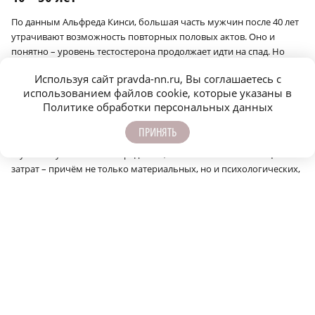
По данным Альфреда Кинси, большая часть мужчин после 40 лет
утрачивают возможность повторных половых актов. Оно и
понятно – уровень тестостерона продолжает идти на спад. Но
секс сам по себе для многих представителей сильного пола всё
Используя сайт pravda-nn.ru, Вы соглашаетесь с
равно остаётся одним из способов самоутверждения. Правда, на
использованием файлов cookie, которые указаны в
первый план выходит не количество, а качество секса.
Политике обработки персональных данных
И в этом плане сильный пол становится значительно
ПРИНЯТЬ
избирательнее, чем 20 лет назад.
Мужчина уже склонен определять, стоит та или иная женщина
затрат – причём не только материальных, но и психологических,
и душевных в том числе.