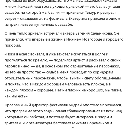
проникла во всех окружающих, что мы наслаждаемся каждым
мигом. Каждый наш гость уходил с улыбкой — это была лучшая
свадьба, на которой мы были», — признался Тимур и раскрыл
секрет – оказывается, на фестиваль Екатерина приехала в одном
из трёх платьев, купленных к свадьбе.
Очень тепло зрители встречали актёра Евгения Сальникова. Он
признался, что впервые в жизни в Нижнем Новгороде и город его
покорил.
«Пока я ехал с вокзала, я уже захотел искупаться в Волге и
прогуляться по кремлю, — поделился артист и рассказал о своих
героях в кино. — Да, в основном это отрицательные персонажи,
но это не просто так — судьба меня проводит по коридорам
отрицательных персонажей, чтобы выйти к свету обогащённым
и понять, что в каждом хорошем человеке есть плохое, а в
каждом плохом – хорошее. Нет ни плохих не хороших, мы такие,
как мы есть».
Программный директор фестиваля Андрей Апостолов признался,
что программа этого года – самая сбалансированная из всех, над
которыми он работал, и поэтому будет интересен и жюри и
зрителям. А организаторы фестиваля Михаил Пореченков и