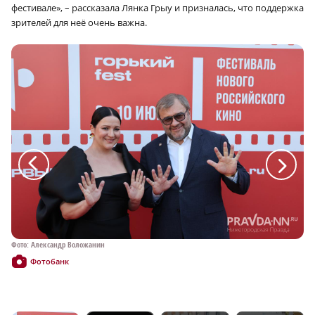
фестивале», – рассказала Лянка Грыу и призналась, что поддержка
зрителей для неё очень важна.
a
a
Фото: Александр Воложанин
Фо
Фотобанк