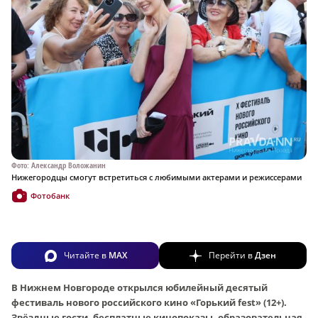
Фото: Александр Воложанин
Нижегородцы смогут встретиться с любимыми актерами и режиссерами
Фотобанк
Читайте в
MAX
Перейти в
Дзен
В Нижнем Новгороде открылся юбилейный десятый
фестиваль нового российского кино «Горький fest» (12+).
Звёздные гости, бесплатные кинопоказы, образовательная