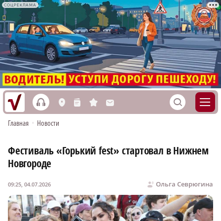
СОЦРЕКЛАМА
h
S
L
n
s
M
Главная
•
Новости
Фестиваль «Горький fest» стартовал в Нижнем
Новгороде
Ольга Севрюгина
09:25, 04.07.2026