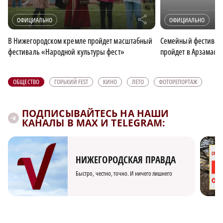
r
ОФИЦИАЛЬНО
ОФИЦИАЛЬНО
В Нижегородском кремле пройдет масштабный
Семейный фестивал
фестиваль «Народной культуры фест»
пройдет в Арзамасе
ОБЩЕСТВО
ГОРЬКИЙ FEST
КИНО
ЛЕТО
ФОТОРЕПОРТАЖ
ПОДПИСЫВАЙТЕСЬ НА НАШИ
КАНАЛЫ В MAX И TELEGRAM:
НИЖЕГОРОДСКАЯ ПРАВДА
Быстро, честно, точно. И ничего лишнего