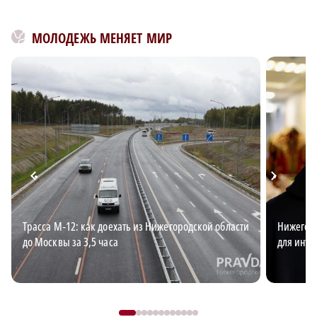
МОЛОДЕЖЬ МЕНЯЕТ МИР
Трасса М‑12: как доехать из Нижегородской области
Нижегоро
до Москвы за 3,5 часа
для интр