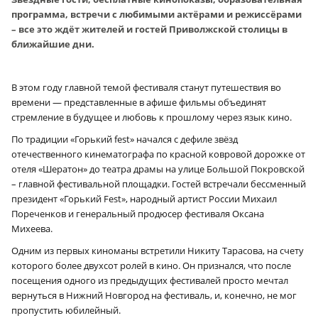
программа, встречи с любимыми актёрами и режиссёрами
– все это ждёт жителей и гостей Приволжской столицы в
ближайшие дни.
В этом году главной темой фестиваля станут путешествия во
времени — представленные в афише фильмы объединят
стремление в будущее и любовь к прошлому через язык кино.
По традиции «Горький fest» начался с дефиле звёзд
отечественного кинематографа по красной ковровой дорожке от
отеля «Шератон» до театра драмы на улице Большой Покровской
– главной фестивальной площадки. Гостей встречали бессменный
президент «Горький Fest», народный артист России Михаил
Пореченков и генеральный продюсер фестиваля Оксана
Михеева.
Одним из первых киноманы встретили Никиту Тарасова, на счету
которого более двухсот ролей в кино. Он признался, что после
посещения одного из предыдущих фестивалей просто мечтал
вернуться в Нижний Новгород на фестиваль, и, конечно, не мог
пропустить юбилейный.