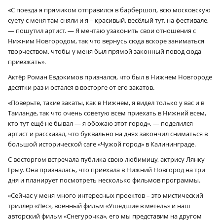
«С поезда я прямиком отправился в барбершоп, всю московскую
суету с меня там сняли и я – красивый, весёлый тут, на фестивале,
— пошутил артист. — Я мечтаю узаконить свои отношения с
Нижним Новгородом, так что вернусь сюда вскоре заниматься
творчеством, чтобы у меня был прямой законный повод сюда
приезжать».
Актёр Роман Евдокимов признался, что был в Нижнем Новгороде
десятки раз и остался в восторге от его закатов.
«Поверьте, такие закаты, как в Нижнем, я видел только у вас и в
Таиланде, так что очень советую всем приехать в Нижний всем,
кто тут ещё не бывал — я обожаю этот город», — поделился
артист и рассказал, что буквально на днях закончил сниматься в
большой исторической саге «Чужой город» в Калининграде.
С восторгом встречала публика свою любимицу, актрису Лянку
Грыу. Она призналась, что приехала в Нижний Новгород на три
дня и планирует посмотреть несколько фильмов программы.
«Сейчас у меня много интересных проектов – это мистический
триллер «Лес», военный фильм «Ушедшие в метель» и наш
авторский фильм «Снегурочка», его мы представим на другом