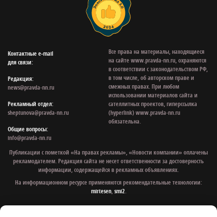
Все права на материалы, находящиеся
Контактные e‑mail
на сайте www.pravda-nn.ru, охраняются
для связи:
в соответствии с законодательством РФ,
в том числе, об авторском праве и
Редакция:
смежных правах. При любом
news@pravda-nn.ru
использовании материалов сайта и
Рекламный отдел:
сателлитных проектов, гиперссылка
sheptunova@pravda-nn.ru
(hyperlink) www.pravda-nn.ru
обязательна.
Общие вопросы:
info@pravda-nn.ru
Публикации с пометкой «На правах рекламы», «Новости компании» оплачены
рекламодателем. Редакция сайта не несет ответственности за достоверность
информации, содержащейся в рекламных объявлениях.
На информационном ресурсе применяются рекомендательные технологии:
mirtesen
,
smi2
.