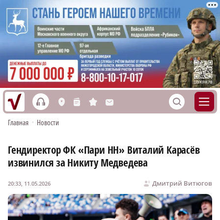
h
S
L
n
s
M
Главная
•
Новости
Гендиректор ФК «Пари НН» Виталий Карасёв
извинился за Никиту Медведева
Дмитрий Витюгов
20:33, 11.05.2026