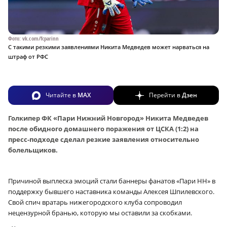
Фото: vk.com/fcparinn
С такими резкими заявлениями Никита Медведев может нарваться на
штраф от РФС
Читайте в
MAX
Перейти в
Дзен
Голкипер ФК «Пари Нижний Новгород» Никита Медведев
после обидного домашнего поражения от ЦСКА (1:2) на
пресс-подходе сделал резкие заявления относительно
болельщиков.
Причиной выплеска эмоций стали баннеры фанатов «Пари НН» в
поддержку бывшего наставника команды Алексея Шпилевского.
Свой спич вратарь нижегородского клуба сопроводил
нецензурной бранью, которую мы оставили за скобками.