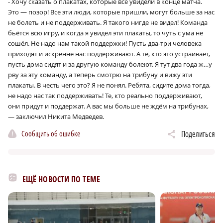
- Хочу сказать о плакатах, которые все увидели в конце матча.
Это — позор! Все эти люди, которые пришли, могут больше за нас
не болеть и не поддерживать. Я такого нигде не видел! Команда
бьётся всю игру, и когда я увидел эти плакаты, то чуть с ума не
сошёл. Не надо нам такой поддержки! Пусть два-три человека
приходят и искренне нас поддерживают. А те, кто это устраивает,
пусть дома сидят и за другую команду болеют. Я тут два года ж…у
рву за эту команду, а теперь смотрю на трибуну и вижу эти
плакаты. В честь чего это? Я не понял. Ребята, сидите дома тогда,
не надо нас так поддерживать! Те, кто реально поддерживают,
они придут и поддержат. А вас мы больше не ждём на трибунах,
— заключил Никита Медведев.
Сообщить об ошибке
Поделиться
ЕЩЁ НОВОСТИ ПО ТЕМЕ