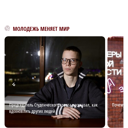
МОЛОДЕЖЬ МЕНЯЕТ МИР
Председатель Студенческого совета рассказал, как
Почему в
вдохновлять других людей