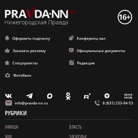
Оформить подписку
Конференц-зал
Заказать рекламу
Официальные документы
Спецпроекты
Редакция
Фотобанк
m
T
O
Z
X
E
V
info@pravda-nn.ru
8 (831) 233-94-53
РУБРИКИ
АФИША
ВЛАСТЬ
ЖКХ
ЗДОРОВЬЕ