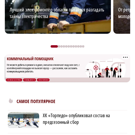
Лучший электромонтёр области пытается разгадать
От ретро
тайны электричества
молодёж
САМОЕ ПОПУЛЯРНОЕ
ХК «Торпедо» опубликовал состав на
предсезонный сбор