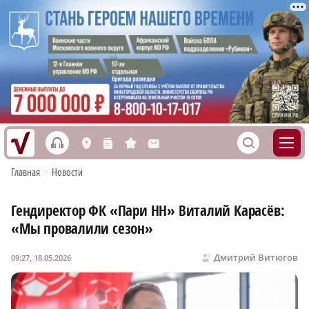
h
S
L
n
s
M
Главная
•
Новости
Гендиректор ФК «Пари НН» Виталий Карасёв:
«Мы провалили сезон»
Дмитрий Витюгов
09:27, 18.05.2026