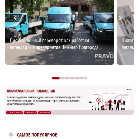
Промышленный переворот: как работают
Нижегоро
легендарные предприятия Нижнего Новгорода
легальн
САМОЕ ПОПУЛЯРНОЕ