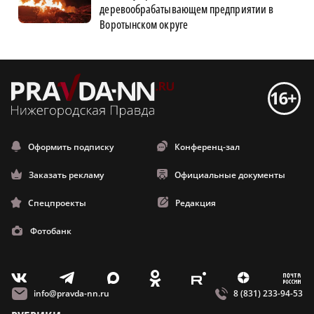
деревообрабатывающем предприятии в
Воротынском округе
Оформить подписку
Конференц-зал
Заказать рекламу
Официальные документы
Спецпроекты
Редакция
Фотобанк
m
T
O
Z
X
E
V
info@pravda-nn.ru
8 (831) 233-94-53