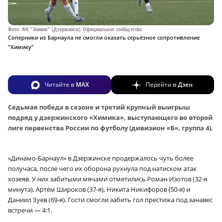
Фото: ФК "Химик" (Дзержинск) Официальное сообщество
Соперники из Барнаула не смогли оказать серьёзное сопротивление
"Химику"
Читайте в
MAX
Перейти в
Дзен
Седьмая победа в сезоне и третий крупный выигрыш
подряд у дзержинского «Химика», выступающего во второй
лиге первенства России по футболу (дивизион «Б», группа 4).
«Динамо-Барнаул» в Дзержинске продержалось чуть более
получаса, после чего их оборона рухнула под натиском атак
хозеяв. У них забитыми мячами отметились Роман Изотов (32‑я
минута), Артём Широков (37‑я), Никита Никифоров (50‑я) и
Даниил Зуев (69‑я). Гости смогли забить гол престижа под занавес
встречи — 4:1.