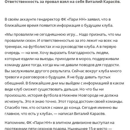
Ответственность за провал взял на себя Виталий Карасёв.
В своём аккаунте гендиректор ФК «Пари НН» заявил, что в
ближайшее время появится информация о будущем клуба.
«Мы провалили не сегодняшнюю игру… Надо признать, что мы
провалили сезон. И ответственностью за это лежит на всех: на
тренерах, на футболистах и на руководстве клуба. А в первую
очередь — на мне. Хочу выразить благодарность людям,
которые ездили на выезды, приходили в мороз, поддерживали
команду даже тогда, когда мы не давали поводов для гордости.
Вы заслуживали другого результата. Сейчас вокруг клуба много
тревоги и разговоров о будущем. Я не буду давать пустых
обещаний. В ближайшие дни мы выйдем с информацией в каком
виде клуб сможет существовать дальше. Но что бы ни
произошло, история футбола в Нижнем Новгороде не должна
исчезнуть. Это я знаю точно. Этот город достоин своей команды.
Спасибо тем, кто остался с нами до конца. Сегодня именно вы
главное, что есть у клуба», — написал Виталий Карасёв.
Напомним, ФК «Пари НН» в элитном дивизионе выступал на
протяжении пяти сезонов подряд. Нынешнее 15‑е место —