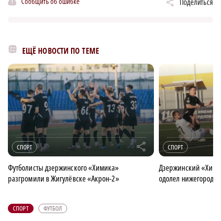
Сообщить об ошибке
Поделиться
ЕЩЁ НОВОСТИ ПО ТЕМЕ
r
СПОРТ
СПОРТ
Футболисты дзержинского «Химика»
Дзержинский «Хими
разгромили в Жигулёвске «Акрон‑2»
одолел нижегородс
СПОРТ
ФУТБОЛ