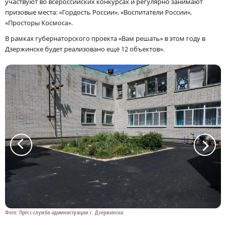
участвуют во всероссийских конкурсах и регулярно занимают
призовые места: «Гордость России», «Воспитатели России»,
«Просторы Космоса».
В рамках губернаторского проекта «Вам решать» в этом году в
Дзержинске будет реализовано ещё 12 объектов».
a
a
Фото: Пресс-служба администрации г. Дзержинска
Ф