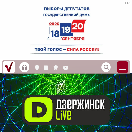
h
S
L
n
s
M