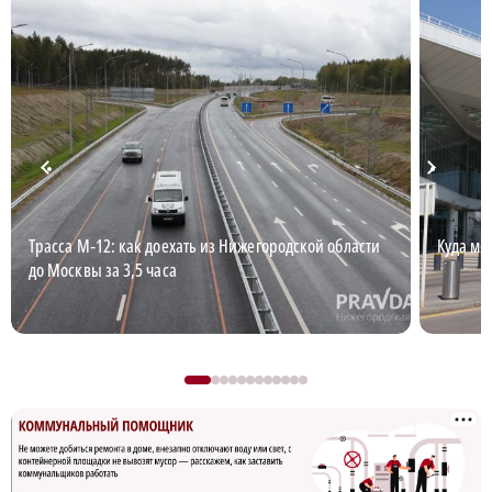
Трасса М‑12: как доехать из Нижегородской области
Куда мо
до Москвы за 3,5 часа