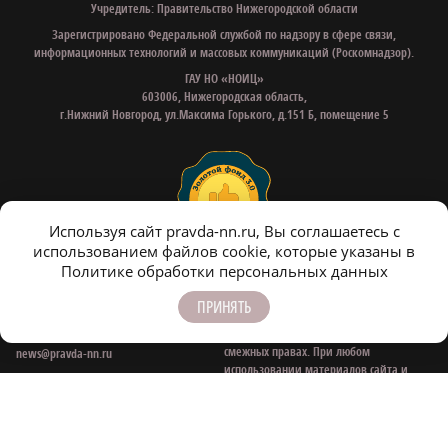
Учредитель: Правительство Нижегородской области
Зарегистрировано Федеральной службой по надзору в сфере связи,
информационных технологий и массовых коммуникаций (Роскомнадзор).
ГАУ НО «НОИЦ»
603006, Нижегородская область,
г.Нижний Новгород, ул.Максима Горького, д.151 Б, помещение 5
Используя сайт pravda-nn.ru, Вы соглашаетесь с
использованием файлов cookie, которые указаны в
Политике обработки персональных данных
Все права на материалы, находящиеся
Контактные e‑mail
на сайте www.pravda-nn.ru, охраняются
для связи:
ПРИНЯТЬ
в соответствии с законодательством РФ,
в том числе, об авторском праве и
Редакция:
смежных правах. При любом
news@pravda-nn.ru
использовании материалов сайта и
Рекламный отдел:
сателлитных проектов, гиперссылка
sheptunova@pravda-nn.ru
(hyperlink) www.pravda-nn.ru
обязательна.
Общие вопросы: