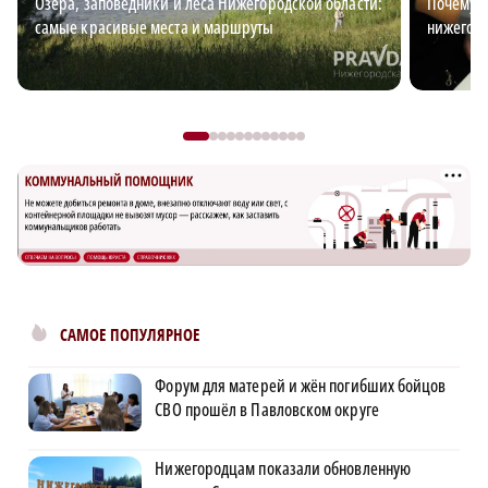
Озёра, заповедники и леса Нижегородской области:
Почему з
самые красивые места и маршруты
нижегор
САМОЕ ПОПУЛЯРНОЕ
Форум для матерей и жён погибших бойцов
СВО прошёл в Павловском округе
Нижегородцам показали обновленную