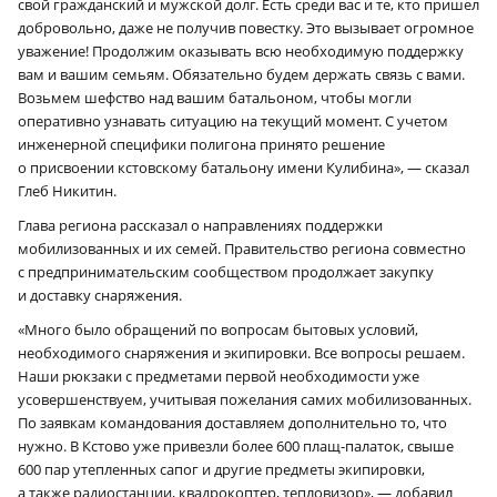
свой гражданский и мужской долг. Есть среди вас и те, кто пришел
добровольно, даже не получив повестку. Это вызывает огромное
уважение! Продолжим оказывать всю необходимую поддержку
вам и вашим семьям. Обязательно будем держать связь с вами.
Возьмем шефство над вашим батальоном, чтобы могли
оперативно узнавать ситуацию на текущий момент. С учетом
инженерной специфики полигона принято решение
о присвоении кстовскому батальону имени Кулибина», — сказал
Глеб Никитин.
Глава региона рассказал о направлениях поддержки
мобилизованных и их семей. Правительство региона совместно
с предпринимательским сообществом продолжает закупку
и доставку снаряжения.
«Много было обращений по вопросам бытовых условий,
необходимого снаряжения и экипировки. Все вопросы решаем.
Наши рюкзаки с предметами первой необходимости уже
усовершенствуем, учитывая пожелания самих мобилизованных.
По заявкам командования доставляем дополнительно то, что
нужно. В Кстово уже привезли более 600 плащ-палаток, свыше
600 пар утепленных сапог и другие предметы экипировки,
а также радиостанции, квадрокоптер, тепловизор», — добавил