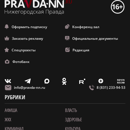
Оформить подписку
Конференц-зал
Заказать рекламу
Официальные документы
Спецпроекты
Редакция
Фотобанк
m
T
O
Z
X
E
V
info@pravda-nn.ru
8 (831) 233-94-53
РУБРИКИ
АФИША
ВЛАСТЬ
ЖКХ
ЗДОРОВЬЕ
КРИМИНАЛ
КУЛЬТУРА