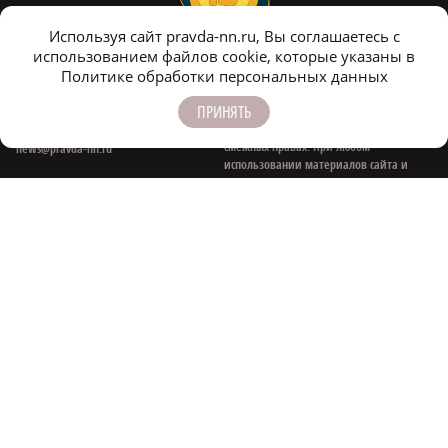
Используя сайт pravda-nn.ru, Вы соглашаетесь с
использованием файлов cookie, которые указаны в
Все права на материалы, находящиеся
Политике обработки персональных данных
Контактные e‑mail
на сайте www.pravda-nn.ru, охраняются
для связи:
ПРИНЯТЬ
в соответствии с законодательством РФ,
в том числе, об авторском праве и
Редакция:
смежных правах. При любом
news@pravda-nn.ru
использовании материалов сайта и
Рекламный отдел:
сателлитных проектов, гиперссылка
sheptunova@pravda-nn.ru
(hyperlink) www.pravda-nn.ru
обязательна.
Общие вопросы:
info@pravda-nn.ru
Публикации с пометкой «На правах рекламы», «Новости компании» оплачены
рекламодателем. Редакция сайта не несет ответственности за достоверность
информации, содержащейся в рекламных объявлениях.
На информационном ресурсе применяются рекомендательные технологии:
mirtesen
,
smi2
.
© 1997 - 2026 Газета «Нижегородская правда»