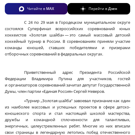
Читайте в
MAX
Перейти в
Дзен
С 24 по 29 мая в Городецком муниципальном округе
состоялся Суперфинал всероссийских соревнований юных
хоккеистов «Золотая шайба» — это самый массовый детский
хоккейный турнир в России. В соревнованиях приняли участие
команды юношей, ставших победителями и призерами
отборочных соревнований в федеральных округах.
Приветственный адрес Президента Российской
Федерации Владимира Путина для участников, гостей
и организаторов соревнований зачитал депутат Государственной
Думы, член партии «Единая Россия» Сергей Неверов.
«Турнир „Золотая шайба“ завоевал признание как один
из наиболее массовых и успешных проектов в сфере детско-
юношеского спорта и стал настоящей школой мастерства,
дружбы и командной сплоченности для талантливых,
энергичных, целеустремленных ребят. Многие из них вписали
свои страницы в легендарную летопись побед отечественного