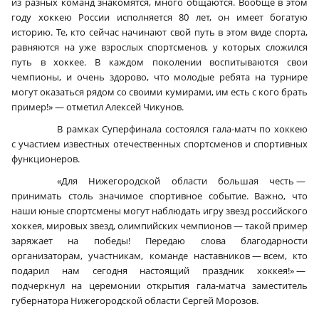
из разных команд знакомятся, много общаются. Вообще в этом
году хоккею России исполняется 80 лет, он имеет богатую
историю. Те, кто сейчас начинают свой путь в этом виде спорта,
равняются на уже взрослых спортсменов, у которых сложился
путь в хоккее. В каждом поколении воспитываются свои
чемпионы, и очень здорово, что молодые ребята на турнире
могут оказаться рядом со своими кумирами, им есть с кого брать
пример!» — отметил Алексей Чикунов.
В рамках Суперфинала состоялся гала-матч по хоккею
с участием известных отечественных спортсменов и спортивных
функционеров.
«Для Нижегородской области большая честь —
принимать столь значимое спортивное событие. Важно, что
наши юные спортсмены могут наблюдать игру звезд российского
хоккея, мировых звезд, олимпийских чемпионов — такой пример
заряжает на победы! Передаю слова благодарности
организаторам, участникам, команде наставников — всем, кто
подарил нам сегодня настоящий праздник хоккея!» —
подчеркнул на церемонии открытия гала-матча заместитель
губернатора Нижегородской области Сергей Морозов.