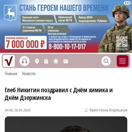
h
S
L
n
s
M
Главная
•
Новости
Глеб Никитин поздравил с Днём химика и
Днём Дзержинска
Кристина Корецкая
09:00, 30.05.2026