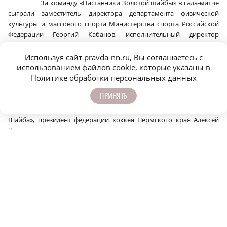
За команду «Наставники Золотой шайбы» в гала-матче
сыграли заместитель директора департамента физической
культуры и массового спорта Министерства спорта Российской
Федерации Георгий Кабанов, исполнительный директор
Континентальной детской хоккейной лиги «Золотая шайба»
Константин Маргольф, олимпийский чемпион, обладатель кубка
Используя сайт pravda-nn.ru, Вы соглашаетесь с
Гагарина, заслуженный мастер спорта Сергей Андронов,
использованием файлов cookie, которые указаны в
обладатель Кубка европейских чемпионов, трехкратный
Политике обработки персональных данных
чемпион России по хоккею, двукратный обладатель Кубка
ПРИНЯТЬ
Гагарина Алексей Бадюков и др. Тренер команды — вице-
президент Континентальной детской хоккейной лиги «Золотая
Шайба», президент федерации хоккея Пермского края Алексей
Чикунов.
В составе команды «Друзья Золотой шайбы» на лед
вышли инвестор проекта «Спортивная база Море Спорта» Олег
Головко, обладатель Кубка Гагарина Дмитрий Космачев,
чемпион высшей лиги чемпионата России, обладатель
Континентального Кубка Михаил Тюляпкин и др.
Наставником команды выступил министр спорта Нижегородской
области Дмитрий Кабайло.
Встреча завершилась со счетом 9:8 в пользу команды