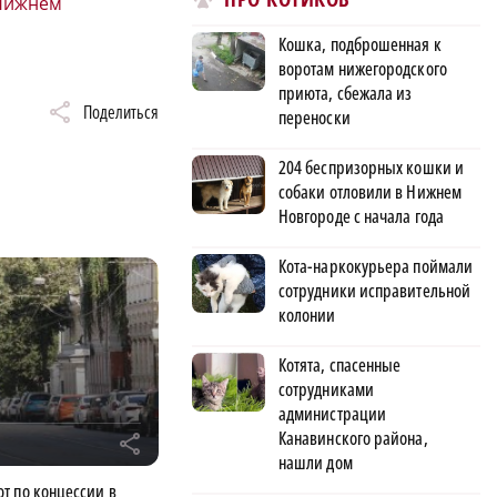
 Нижнем
Кошка, подброшенная к
воротам нижегородского
приюта, сбежала из
Поделиться
переноски
204 беспризорных кошки и
собаки отловили в Нижнем
Новгороде с начала года
Кота-наркокурьера поймали
сотрудники исправительной
колонии
Котята, спасенные
сотрудниками
администрации
Канавинского района,
r
нашли дом
т по концессии в