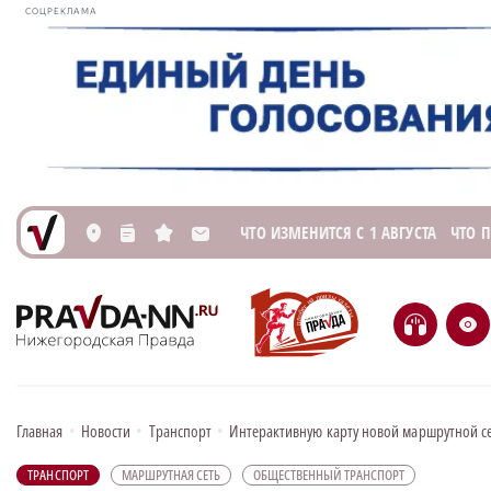
СОЦРЕКЛАМА
ЧТО ИЗМЕНИТСЯ С 1 АВГУСТА
ЧТО 
L
n
s
M
H
e
Главная
•
Новости
•
Транспорт
•
Интерактивную карту новой маршрутной с
ТРАНСПОРТ
МАРШРУТНАЯ СЕТЬ
ОБЩЕСТВЕННЫЙ ТРАНСПОРТ