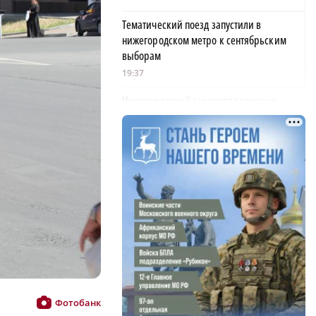
Тематический поезд запустили в
нижегородском метро к сентябрьским
выборам
19:37
Нижегородский аэропорт временно
принимает и отправляет рейсы по
согласованию
19:15
С владелицы таксопарка списали
задолженность по 114 штрафам ГИБДД в
Арзамасе
19:02
На 12 млрд рублей уменьшился госдолг
Нижегородской области
18:39
Фотобанк
В Нижегородской области тестируют