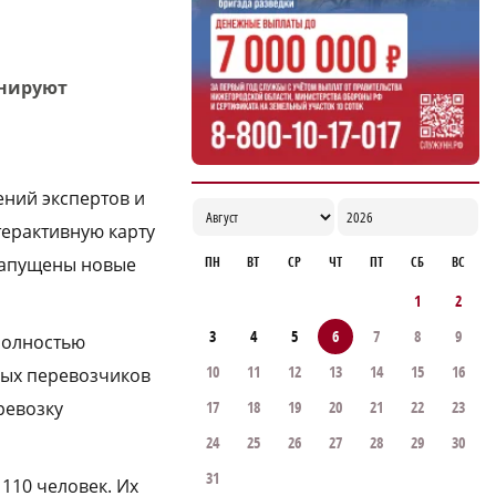
дроны для контроля сброса мусора
18:37
анируют
ений экспертов и
терактивную карту
ПН
ВТ
СР
ЧТ
ПТ
СБ
ВС
 запущены новые
1
2
3
4
5
6
7
8
9
полностью
10
11
12
13
14
15
16
ных перевозчиков
17
18
19
20
21
22
23
ревозку
24
25
26
27
28
29
30
31
110 человек. Их