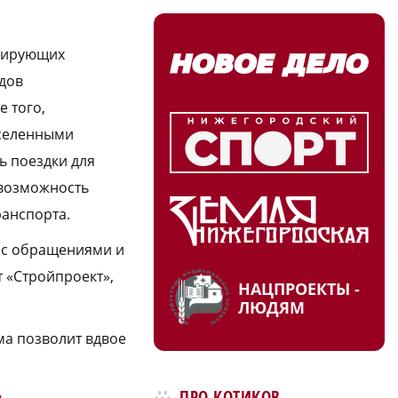
блирующих
дов
е того,
аселенными
ь поездки для
 возможность
ранспорта.
 с обращениями и
 «Стройпроект»,
НАЦПРОЕКТЫ -
ЛЮДЯМ
ма позволит вдвое
ПРО КОТИКОВ