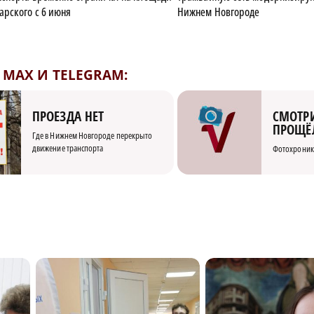
рского с 6 июня
Нижнем Новгороде
MAX И TELEGRAM:
СМОТРИ
ПРОЕЗДА НЕТ
ПРОЩЁ
Где в Нижнем Новгороде перекрыто
движение транспорта
Фотохроник