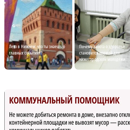
Лето в Нижнем: что ты знаешь о
Почему забота о здоровье
главных событиях?
становится нормой для
нижегородской молодёжи