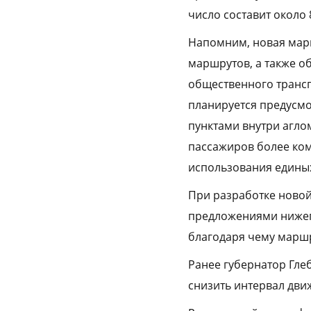
число составит около
Напомним, новая мар
маршрутов, а также о
общественного трансп
планируется предусмо
пунктами внутри аглом
пассажиров более ко
использования единых
При разработке ново
предложениями нижег
благодаря чему маршр
Ранее губернатор Гле
снизить интервал дви