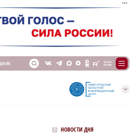
m
T
O
ЩНИК
Z
X
E
S
V
с
НОВОСТИ ДНЯ