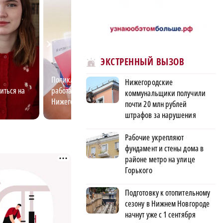
ЭКСТРЕННЫЙ ВЫЗОВ
Поликлиника на колесах: как
Как предприятия
Нижегородские
иться на
работают «Поезда здоровья» в
привлекают мол
коммунальщики получили
Нижегородской области
специалистов
почти 20 млн рублей
штрафов за нарушения
Рабочие укрепляют
фундамент и стены дома в
районе метро на улице
Горького
Подготовку к отопительному
сезону в Нижнем Новгороде
начнут уже с 1 сентября