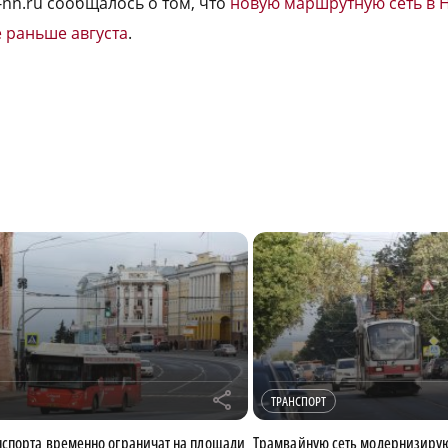
-nn.ru сообщалось о том, что
новую маршрутную сеть в
е раньше августа
.
r
ТРАНСПОРТ
спорта временно ограничат на площади
Трамвайную сеть модернизирую