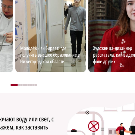
Молодёжь выбирает: где
Художница-дизайнер
получить высшее образование в
рассказала, как выдел
Нижегородской области
фоне других