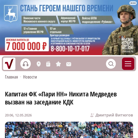
h
S
L
n
s
M
Главная
•
Новости
Капитан ФК «Пари НН» Никита Медведев
вызван на заседание КДК
Дмитрий Витюгов
20:06, 12.05.2026