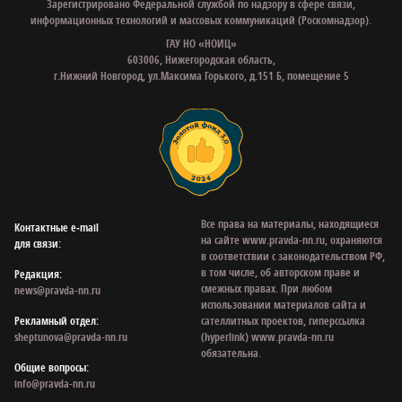
Зарегистрировано Федеральной службой по надзору в сфере связи,
информационных технологий и массовых коммуникаций (Роскомнадзор).
ГАУ НО «НОИЦ»
603006, Нижегородская область,
г.Нижний Новгород, ул.Максима Горького, д.151 Б, помещение 5
Все права на материалы, находящиеся
Контактные e‑mail
на сайте www.pravda-nn.ru, охраняются
для связи:
в соответствии с законодательством РФ,
в том числе, об авторском праве и
Редакция:
смежных правах. При любом
news@pravda-nn.ru
использовании материалов сайта и
Рекламный отдел:
сателлитных проектов, гиперссылка
sheptunova@pravda-nn.ru
(hyperlink) www.pravda-nn.ru
обязательна.
Общие вопросы:
info@pravda-nn.ru