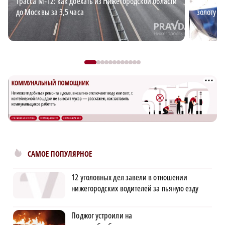
Трасса М‑12: как доехать из Нижегородской области
Андрей В
до Москвы за 3,5 часа
золоту д
САМОЕ ПОПУЛЯРНОЕ
12 уголовных дел завели в отношении
нижегородских водителей за пьяную езду
Поджог устроили на