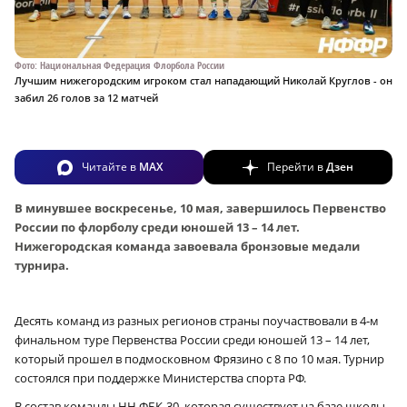
Фото: Национальная Федерация Флорбола России
Лучшим нижегородским игроком стал нападающий Николай Круглов - он
забил 26 голов за 12 матчей
Читайте в
MAX
Перейти в
Дзен
В минувшее воскресенье, 10 мая, завершилось Первенство
России по флорболу среди юношей 13 – 14 лет.
Нижегородская команда завоевала бронзовые медали
турнира.
Десять команд из разных регионов страны поучаствовали в 4‑м
финальном туре Первенства России среди юношей 13 – 14 лет,
который прошел в подмосковном Фрязино с 8 по 10 мая. Турнир
состоялся при поддержке Министерства спорта РФ.
В состав команды НН ФБК-30, которая существует на базе школы