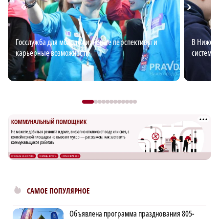
Госслужба для молодежи: новые перспективы и
В Нижего
карьерные возможности
система 
САМОЕ ПОПУЛЯРНОЕ
Объявлена программа празднования 805-