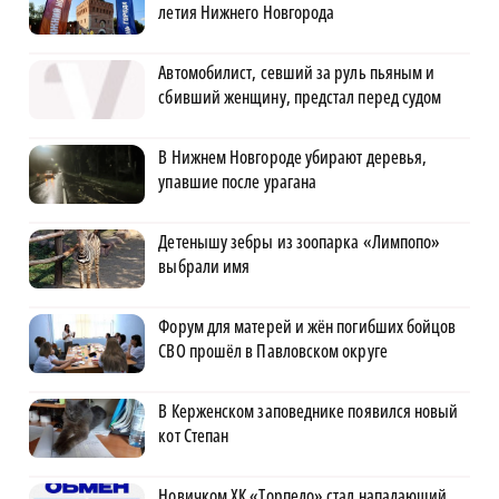
летия Нижнего Новгорода
Автомобилист, севший за руль пьяным и
сбивший женщину, предстал перед судом
В Нижнем Новгороде убирают деревья,
упавшие после урагана
Детенышу зебры из зоопарка «Лимпопо»
выбрали имя
Форум для матерей и жён погибших бойцов
СВО прошёл в Павловском округе
В Керженском заповеднике появился новый
кот Степан
Новичком ХК «Торпедо» стал нападающий