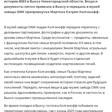
истории ВМЗ в Выксе Нижегородской области. Вещи и
документы лично привезла в Выксу и передала в музей
завода ОМК праправнучка Мартена Катрин Колганофф.
В музей завода ОМК мадам Колганофф передала переписку с
деловыми партнерами, фотографии и другие документы из
архива семьи Мартена. Среди экспонатов — предметы, связанные
с французским бытом семьи второй половины XIX века, в том
числе, масляная лампа с инициалами Эмиля Мартена, игральные
карты, шкатулка для писем, камертон, лорнет и другие вещи. В
дальнейшем в музее в Выксе будет открыта отдельная
экспозиция, посвященная создателю мартеновских печей.
Как отметила Катрин Колганофф, семья Пьера Мартена
несколько веков занималась металлургией, поэтому задачей
своей семьи она видит сохранение истории отрасли для будущих
поколений. Передать личные вещи в дар музею завода ОМК она
решила, вдохновившись примером, как в России, в частности, в
Выксе сохраняют промышленное наследие.
Во время поездки в Выксу госпожа Колганофф побывала на
территории «Шухов-парка», где с конца 2025 года центральное