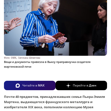
Фото: ОМК, Светлана Шеметова
Вещи и документы привезла в Выксу праправнучка создателя
мартеновской печи
Читайте в
MAX
Перейти в
Дзен
Почти 40 предметов, принадлежавших семье Пьера-Эмиля
Мартена, выдающегося французского металлурга и
изобретателя XIХ века, пополнили коллекцию Музея