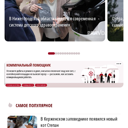
В Нижегородской области создается современная
Озёра, з
система детского здравоохранения
самые к
САМОЕ ПОПУЛЯРНОЕ
В Керженском заповеднике появился новый
кот Степан