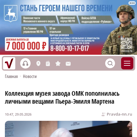
h
S
L
n
s
M
Главная
•
Новости
Коллекция музея завода ОМК пополнилась
личными вещами Пьера-Эмиля Мартена
Pravda-nn.ru
10:47, 29.05.2026