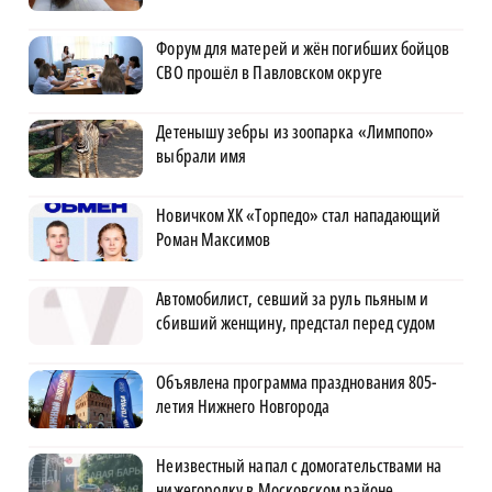
Форум для матерей и жён погибших бойцов
СВО прошёл в Павловском округе
Детенышу зебры из зоопарка «Лимпопо»
выбрали имя
Новичком ХК «Торпедо» стал нападающий
Роман Максимов
Автомобилист, севший за руль пьяным и
сбивший женщину, предстал перед судом
Объявлена программа празднования 805-
летия Нижнего Новгорода
Неизвестный напал с домогательствами на
нижегородку в Московском районе